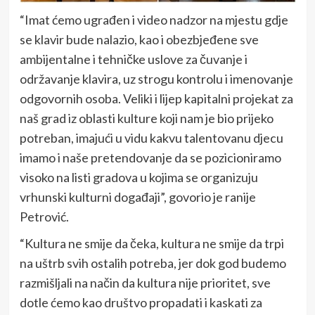
“Imat ćemo ugrađen i video nadzor na mjestu gdje
se klavir bude nalazio, kao i obezbjeđene sve
ambijentalne i tehničke uslove za čuvanje i
održavanje klavira, uz strogu kontrolu i imenovanje
odgovornih osoba. Veliki i lijep kapitalni projekat za
naš grad iz oblasti kulture koji nam je bio prijeko
potreban, imajući u vidu kakvu talentovanu djecu
imamo i naše pretendovanje da se pozicioniramo
visoko na listi gradova u kojima se organizuju
vrhunski kulturni događaji”, govorio je ranije
Petrović.
“Kultura ne smije da čeka, kultura ne smije da trpi
na uštrb svih ostalih potreba, jer dok god budemo
razmišljali na način da kultura nije prioritet, sve
dotle ćemo kao društvo propadati i kaskati za