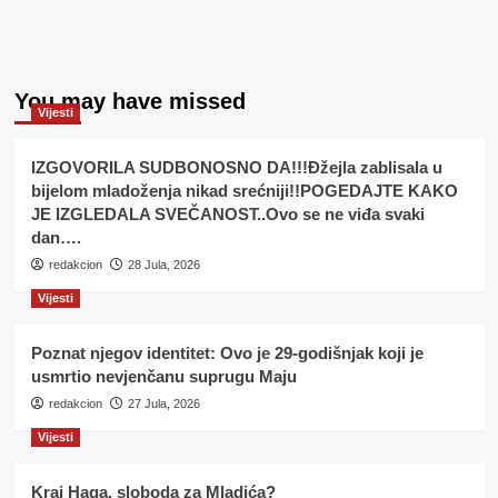
You may have missed
Vijesti
IZGOVORILA SUDBONOSNO DA!!!Đžejla zablisala u
bijelom mladoženja nikad srećniji!!POGEDAJTE KAKO
JE IZGLEDALA SVEČANOST..Ovo se ne viđa svaki
dan….
redakcion
28 Jula, 2026
Vijesti
Poznat njegov identitet: Ovo je 29-godišnjak koji je
usmrtio nevjenčanu suprugu Maju
redakcion
27 Jula, 2026
Vijesti
Kraj Haga, sloboda za Mladića?