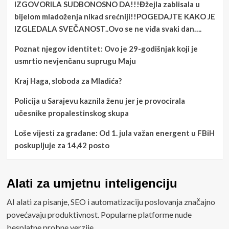
IZGOVORILA SUDBONOSNO DA!!!Đžejla zablisala u
bijelom mladoženja nikad srećniji!!POGEDAJTE KAKO JE
IZGLEDALA SVEČANOST..Ovo se ne viđa svaki dan….
Poznat njegov identitet: Ovo je 29-godišnjak koji je
usmrtio nevjenčanu suprugu Maju
Kraj Haga, sloboda za Mladića?
Policija u Sarajevu kaznila ženu jer je provocirala
učesnike propalestinskog skupa
Loše vijesti za građane: Od 1. jula važan energent u FBiH
poskupljuje za 14,42 posto
Alati za umjetnu inteligenciju
AI alati za pisanje, SEO i automatizaciju poslovanja značajno
povećavaju produktivnost. Popularne platforme nude
besplatne probne verzije.