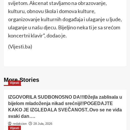
svijetom. Akcenat stavljamo na obrazovanje,
kulturu, obnovu škola i domova kulture,
organizovanje kulturnih događaja i ulaganje u ljude,
ulaganje u našu djecu. Bijeljino neka ti je sa srećom
koncertni klavir”, dodao je.
(Vijesti.ba)
More Stories
Vijesti
IZGOVORILA SUDBONOSNO DA!!!Đžejla zablisala u
bijelom mladoženja nikad srećniji!!POGEDAJTE
KAKO JE IZGLEDALA SVEČANOST..Ovo se ne viđa
svaki dan….
redakcion
28 Jula, 2026
Vijesti