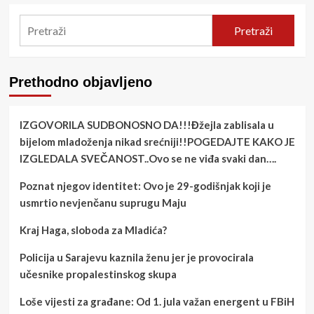
Pretraži
Prethodno objavljeno
IZGOVORILA SUDBONOSNO DA!!!Đžejla zablisala u
bijelom mladoženja nikad srećniji!!POGEDAJTE KAKO JE
IZGLEDALA SVEČANOST..Ovo se ne viđa svaki dan….
Poznat njegov identitet: Ovo je 29-godišnjak koji je
usmrtio nevjenčanu suprugu Maju
Kraj Haga, sloboda za Mladića?
Policija u Sarajevu kaznila ženu jer je provocirala
učesnike propalestinskog skupa
Loše vijesti za građane: Od 1. jula važan energent u FBiH