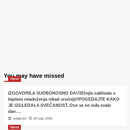
You may have missed
Vijesti
IZGOVORILA SUDBONOSNO DA!!!Đžejla zablisala u
bijelom mladoženja nikad srećniji!!POGEDAJTE KAKO
JE IZGLEDALA SVEČANOST..Ovo se ne viđa svaki
dan….
redakcion
28 Jula, 2026
Vijesti