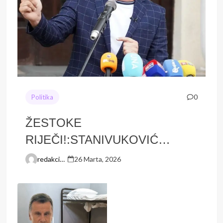
0
Politika
ŽESTOKE
RIJEČI!:STANIVUKOVIĆ
ZAPRIJETIO HRVATIMA:
redakcion
26 Marta, 2026
“Onda ćemo mi…”