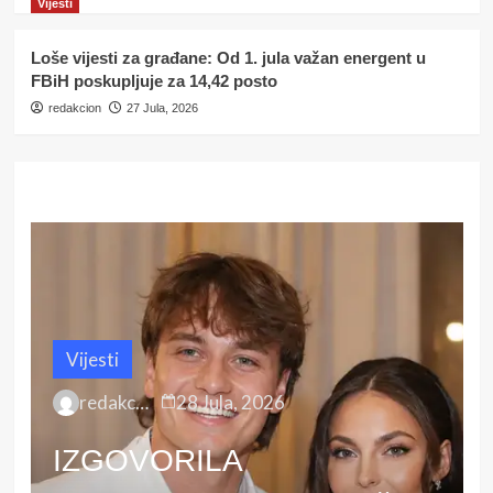
Vijesti
3
Loše vijesti za građane: Od 1. jula važan energent u
Vijesti
FBiH poskupljuje za 14,42 posto
Policija u Sarajevu kaznila ženu jer
redakcion
27 Jula, 2026
je provocirala učesnike
propalestinskog skupa
4
Vijesti
Loše vijesti za građane: Od 1. jula
važan energent u FBiH poskupljuje
za 14,42 posto
5
Vijesti
redakcion
28 Jula, 2026
IZGOVORILA