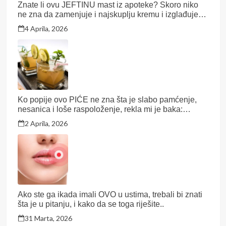
Znate li ovu JEFTINU mast iz apoteke? Skoro niko
ne zna da zamenjuje i najskuplju kremu i izglađuje
bore kao pegla!
4 Aprila, 2026
Ko popije ovo PIĆE ne zna šta je slabo pamćenje,
nesanica i loše raspoloženje, rekla mi je baka:
Zamijenite KAFU za ovo staro čudo!
2 Aprila, 2026
Ako ste ga ikada imali OVO u ustima, trebali bi znati
šta je u pitanju, i kako da se toga riješite..
31 Marta, 2026