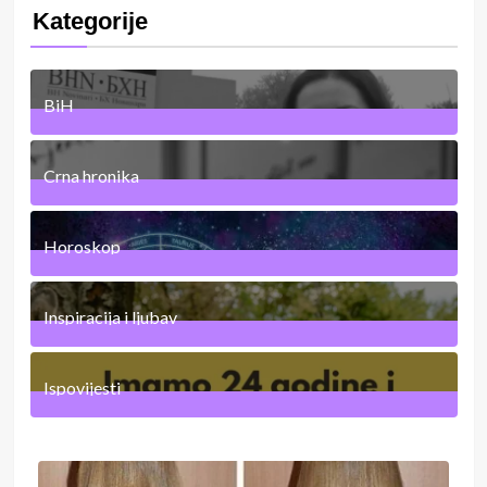
Kategorije
BiH
20
Posts
Crna hronika
66
Posts
Horoskop
20
Posts
Inspiracija i ljubav
10
Posts
Ispovijesti
45
Posts