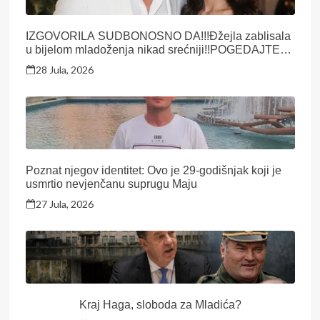
IZGOVORILA SUDBONOSNO DA!!!Đžejla zablisala
u bijelom mladoženja nikad srećniji!!POGEDAJTE
KAKO JE IZGLEDALA SVEČANOST..Ovo se ne
28 Jula, 2026
viđa svaki dan….
Poznat njegov identitet: Ovo je 29-godišnjak koji je
usmrtio nevjenčanu suprugu Maju
27 Jula, 2026
Kraj Haga, sloboda za Mladića?