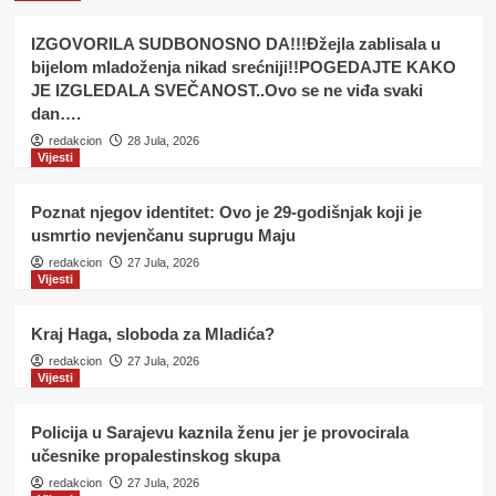
je provocirala učesnike
propalestinskog skupa
4
IZGOVORILA SUDBONOSNO DA!!!Đžejla zablisala u
bijelom mladoženja nikad srećniji!!POGEDAJTE KAKO
Vijesti
JE IZGLEDALA SVEČANOST..Ovo se ne viđa svaki
Loše vijesti za građane: Od 1. jula
dan….
važan energent u FBiH poskupljuje
redakcion
28 Jula, 2026
za 14,42 posto
5
Vijesti
Vijesti
Poznat njegov identitet: Ovo je 29-godišnjak koji je
IZGOVORILA SUDBONOSNO DA!!!
usmrtio nevjenčanu suprugu Maju
Đžejla zablisala u bijelom
mladoženja nikad
redakcion
27 Jula, 2026
1
srećniji!!POGEDAJTE KAKO JE
Vijesti
IZGLEDALA SVEČANOST..Ovo se ne
viđa svaki dan….
Vijesti
Kraj Haga, sloboda za Mladića?
Poznat njegov identitet: Ovo je 29-
redakcion
27 Jula, 2026
godišnjak koji je usmrtio
Vijesti
nevjenčanu suprugu Maju
2
Policija u Sarajevu kaznila ženu jer je provocirala
učesnike propalestinskog skupa
Vijesti
redakcion
27 Jula, 2026
Kraj Haga, sloboda za Mladića?