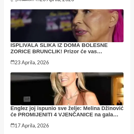
SVE – ŽENU Nl DA
SP0MENE …
ISPLIVALA SLIKA IZ DOMA BOLESNE
ZORICE BRUNCLIK! Prizor će vas
rasplakati! (FOTO)
23 Aprila, 2026
Englez joj ispunio sve želje: Melina Džinović
će PROMIJENITI 4 VJENČANICE na gala
svadbi, koštaju pravo bogatstvo
17 Aprila, 2026