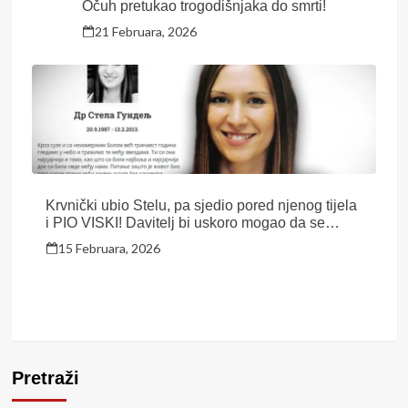
Očuh pretukao trogodišnjaka do smrti!
21 Februara, 2026
Krvnički ubio Stelu, pa sjedio pored njenog tijela
i PIO VISKI! Davitelj bi uskoro mogao da se
NAĐE NA SLOBODI, porodica objavila čitulju:
15 Februara, 2026
Jedno pitanje ostaje bez odgovora
Pretraži