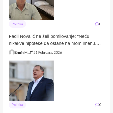
0
Politika
Fadil Novalić ne želi pomilovanje: “Neću
nikakve hipoteke da ostane na mom imenu.
Nevin ležim u zatvoru”
Ermin Macić
21 Februara, 2026
0
Politika