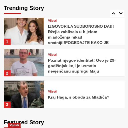
važan energent u FBiH poskupljuje
Trending Story
za 14,42 posto
5
Vijesti
IZGOVORILA SUDBONOSNO DA!!!
Đžejla zablisala u bijelom
mladoženja nikad
1
srećniji!!POGEDAJTE KAKO JE
IZGLEDALA SVEČANOST..Ovo se ne
viđa svaki dan….
Vijesti
Poznat njegov identitet: Ovo je 29-
godišnjak koji je usmrtio
nevjenčanu suprugu Maju
2
Vijesti
Kraj Haga, sloboda za Mladića?
3
Vijesti
Featured Story
Policija u Sarajevu kaznila ženu jer
Vijesti