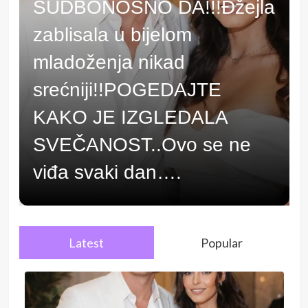
SUDBONOSNO DA!!!Đžejla
zablisala u bijelom
mladoženja nikad
srećniji!!POGEDAJTE
KAKO JE IZGLEDALA
SVEČANOST..Ovo se ne
viđa svaki dan….
Latest
Popular