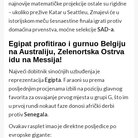
najnovije matematičke projekcije ostale su rigidne
– ukoliko prežive Katar u Seattleu, Zmajevi će u
istorijskom meču šesnaestine finala igrati protiv
domaćina prvenstva, moćne selekcije
SAD-a
.
Egipat profitirao i gurnuo Belgiju
na Australiju, Zelenortska Ostrva
idu na Messija!
Najveći dobitnik sinoćnjih uzbuđenja je
reprezentacija
Egipta
. Faraoni su prema
posljednjim procjenama izbili na poziciju glavnog
favorita za osvajanje prvog mjesta u grupi G, što im
u prvoj rundi nokaut faze donosi afrički derbi
protiv
Senegala
.
Ovakav rasplet imao je direktne posljedice po
evropske gigante: