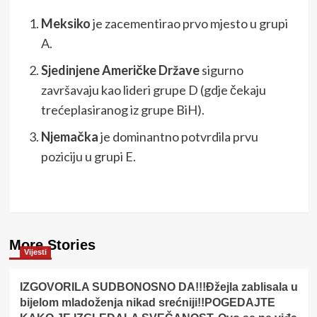
Meksiko
je zacementirao prvo mjesto u grupi
A.
Sjedinjene Američke Države
sigurno
završavaju kao lideri grupe D (gdje čekaju
trećeplasiranog iz grupe BiH).
Njemačka
je dominantno potvrdila prvu
poziciju u grupi E.
More Stories
Vijesti
IZGOVORILA SUDBONOSNO DA!!!Đžejla zablisala u
bijelom mladoženja nikad srećniji!!POGEDAJTE