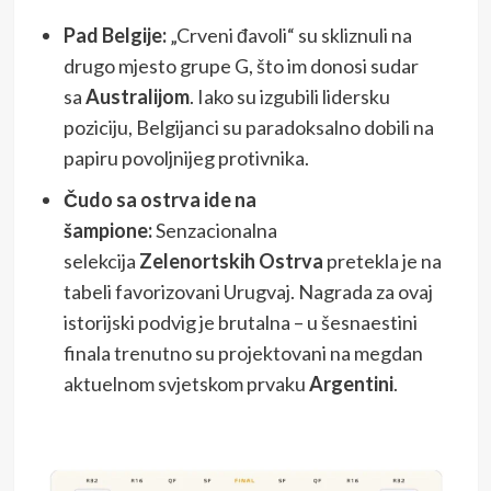
Pad Belgije:
„Crveni đavoli“ su skliznuli na
drugo mjesto grupe G, što im donosi sudar
sa
Australijom
. Iako su izgubili lidersku
poziciju, Belgijanci su paradoksalno dobili na
papiru povoljnijeg protivnika.
Čudo sa ostrva ide na
šampione:
Senzacionalna
selekcija
Zelenortskih Ostrva
pretekla je na
tabeli favorizovani Urugvaj. Nagrada za ovaj
istorijski podvig je brutalna – u šesnaestini
finala trenutno su projektovani na megdan
aktuelnom svjetskom prvaku
Argentini
.