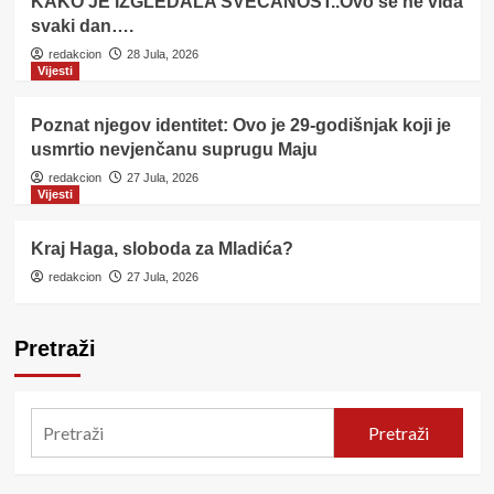
KAKO JE IZGLEDALA SVEČANOST..Ovo se ne viđa
svaki dan….
redakcion
28 Jula, 2026
Vijesti
Poznat njegov identitet: Ovo je 29-godišnjak koji je
usmrtio nevjenčanu suprugu Maju
redakcion
27 Jula, 2026
Vijesti
Kraj Haga, sloboda za Mladića?
redakcion
27 Jula, 2026
Pretraži
Pretraži