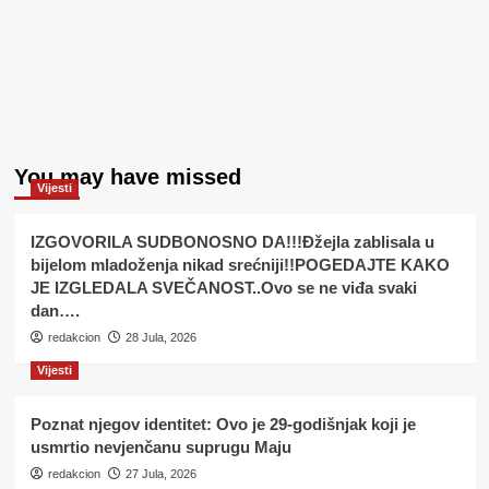
You may have missed
Vijesti
IZGOVORILA SUDBONOSNO DA!!!Đžejla zablisala u
bijelom mladoženja nikad srećniji!!POGEDAJTE KAKO
JE IZGLEDALA SVEČANOST..Ovo se ne viđa svaki
dan….
redakcion
28 Jula, 2026
Vijesti
Poznat njegov identitet: Ovo je 29-godišnjak koji je
usmrtio nevjenčanu suprugu Maju
redakcion
27 Jula, 2026