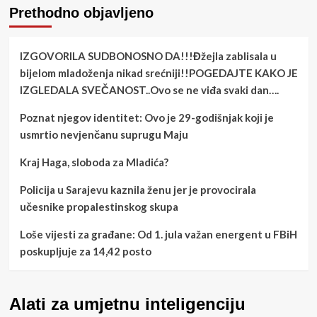
Prethodno objavljeno
IZGOVORILA SUDBONOSNO DA!!!Đžejla zablisala u
bijelom mladoženja nikad srećniji!!POGEDAJTE KAKO JE
IZGLEDALA SVEČANOST..Ovo se ne viđa svaki dan….
Poznat njegov identitet: Ovo je 29-godišnjak koji je
usmrtio nevjenčanu suprugu Maju
Kraj Haga, sloboda za Mladića?
Policija u Sarajevu kaznila ženu jer je provocirala
učesnike propalestinskog skupa
Loše vijesti za građane: Od 1. jula važan energent u FBiH
poskupljuje za 14,42 posto
Alati za umjetnu inteligenciju