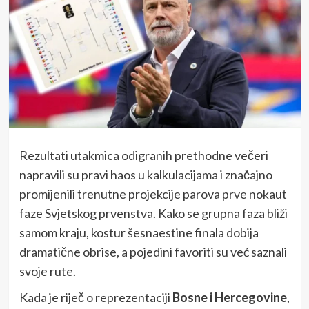
Rezultati utakmica odigranih prethodne večeri
napravili su pravi haos u kalkulacijama i značajno
promijenili trenutne projekcije parova prve nokaut
faze Svjetskog prvenstva. Kako se grupna faza bliži
samom kraju, kostur šesnaestine finala dobija
dramatične obrise, a pojedini favoriti su već saznali
svoje rute.
Kada je riječ o reprezentaciji
Bosne i Hercegovine
,