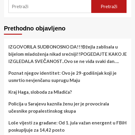
Pretraži
Prethodno objavljeno
IZGOVORILA SUDBONOSNO DA!!!Đžejla zablisala u
bijelom mladoženja nikad srećniji!!POGEDAJTE KAKO JE
IZGLEDALA SVEČANOST..Ovo se ne viđa svaki dan….
Poznat njegov identitet: Ovo je 29-godišnjak koji je
usmrtio nevjenčanu suprugu Maju
Kraj Haga, sloboda za Mladića?
Policija u Sarajevu kaznila ženu jer je provocirala
učesnike propalestinskog skupa
Loše vijesti za građane: Od 1. jula važan energent u FBiH
poskupljuje za 14,42 posto