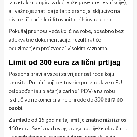
izuzetak krompira za koji važe posebne restrikcije),
ali važno je znati da je ta tolerancija isključivo na
diskreciji carinika i fitosanitarnih inspektora.
Pokušaj prenosa veće količine robe, posebno bez
adekvatne dokumentacije, rezultirat će
oduzimanjem proizvoda i visokim kaznama.
Limit od 300 eura za lični prtljag
Posebna pravila važe i za vrijednost robe koju
unosite. Putnici koji cestovnim putem ulaze u EU
oslobođeni su plaćanja carine i PDV-a na robu
isključivo nekomercijalne prirode do
300 eura po
osobi
.
Za mlađe od 15 godina taj limit je znatno niži i iznosi
150 eura. Sve iznad ovog praga podliježe obračunu
uvoznih davanja, što znači da prijenos skupljih