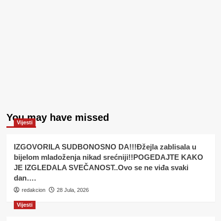
You may have missed
Vijesti
IZGOVORILA SUDBONOSNO DA!!!Đžejla zablisala u
bijelom mladoženja nikad srećniji!!POGEDAJTE KAKO
JE IZGLEDALA SVEČANOST..Ovo se ne viđa svaki
dan….
redakcion
28 Jula, 2026
Vijesti