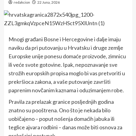
redakcion
22 Juna, 2026
Mnogi građani Bosne i Hercegovine i dalje imaju
naviku da pri putovanju u Hrvatsku i druge zemlje
Europske unije ponesu domaće proizvode, zimnicu
ili veće svote gotovine. Ipak, nepoznavanje sve
strožih europskih propisa moglo bi vas pretvoriti u
prekršioca zakona, a vaše putovanje završiti
paprenim novčanim kaznama i oduzimanjem robe.
Pravila za prelazak granice posljednjih godina
znatno su pooštrena. Ono što je nekada bilo
uobičajeno – poput nošenja domaćih jabuka ili
teglice ajvara rodbini – danas može biti osnova za
prekršajni postupak.