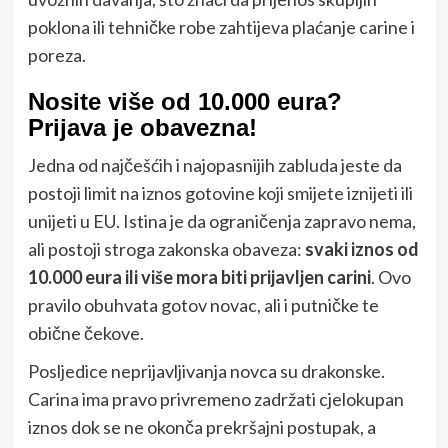
poklona ili tehničke robe zahtijeva plaćanje carine i
poreza.
Nosite više od 10.000 eura?
Prijava je obavezna!
Jedna od najčešćih i najopasnijih zabluda jeste da
postoji limit na iznos gotovine koji smijete iznijeti ili
unijeti u EU. Istina je da ograničenja zapravo nema,
ali postoji stroga zakonska obaveza:
svaki iznos od
10.000 eura ili više mora biti prijavljen carini
. Ovo
pravilo obuhvata gotov novac, ali i putničke te
obične čekove.
Posljedice neprijavljivanja novca su drakonske.
Carina ima pravo privremeno zadržati cjelokupan
iznos dok se ne okonča prekršajni postupak, a