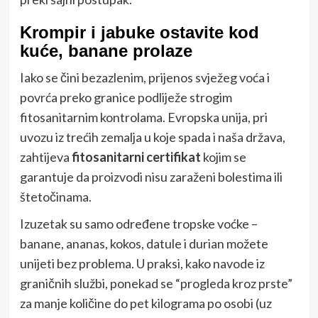
Krompir i jabuke ostavite kod
kuće, banane prolaze
Iako se čini bezazlenim, prijenos svježeg voća i
povrća preko granice podliježe strogim
fitosanitarnim kontrolama. Evropska unija, pri
uvozu iz trećih zemalja u koje spada i naša država,
zahtijeva
fitosanitarni certifikat
kojim se
garantuje da proizvodi nisu zaraženi bolestima ili
štetočinama.
Izuzetak su samo određene tropske voćke –
banane, ananas, kokos, datule i durian možete
unijeti bez problema. U praksi, kako navode iz
graničnih službi, ponekad se “progleda kroz prste”
za manje količine do pet kilograma po osobi (uz