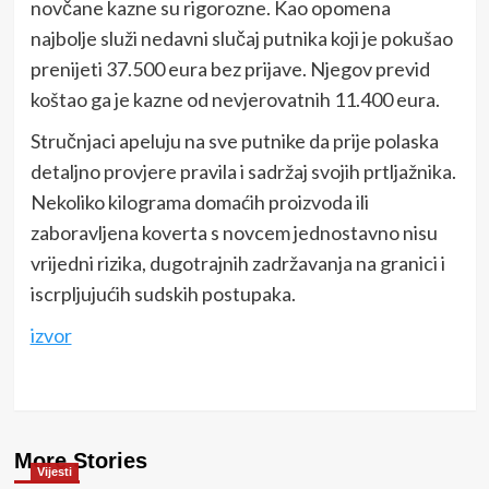
novčane kazne su rigorozne. Kao opomena
najbolje služi nedavni slučaj putnika koji je pokušao
prenijeti 37.500 eura bez prijave. Njegov previd
koštao ga je kazne od nevjerovatnih 11.400 eura.
Stručnjaci apeluju na sve putnike da prije polaska
detaljno provjere pravila i sadržaj svojih prtljažnika.
Nekoliko kilograma domaćih proizvoda ili
zaboravljena koverta s novcem jednostavno nisu
vrijedni rizika, dugotrajnih zadržavanja na granici i
iscrpljujućih sudskih postupaka.
izvor
More Stories
Vijesti