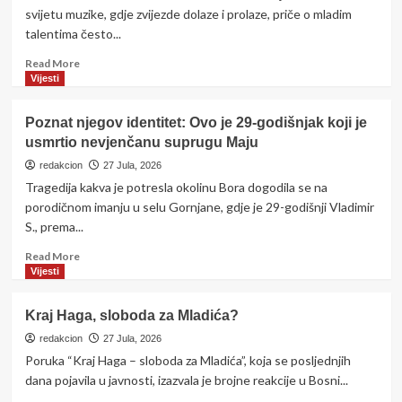
svijetu muzike, gdje zvijezde dolaze i prolaze, priče o mladim
talentima često...
Read
Read More
more
Vijesti
about
IZGOVORILA
Poznat njegov identitet: Ovo je 29-godišnjak koji je
SUDBONOSNO
usmrtio nevjenčanu suprugu Maju
DA!!!
Đžejla
redakcion
27 Jula, 2026
zablisala
Tragedija kakva je potresla okolinu Bora dogodila se na
u
porodičnom imanju u selu Gornjane, gdje je 29-godišnji Vladimir
bijelom
S., prema...
mladoženja
nikad
Read
Read More
srećniji!!POGEDAJTE
more
Vijesti
KAKO
about
JE
Poznat
Kraj Haga, sloboda za Mladića?
IZGLEDALA
njegov
SVEČANOST..Ovo
identitet:
redakcion
27 Jula, 2026
se
Ovo
Poruka “Kraj Haga – sloboda za Mladića”, koja se posljednjih
ne
je
dana pojavila u javnosti, izazvala je brojne reakcije u Bosni...
viđa
29-
svaki