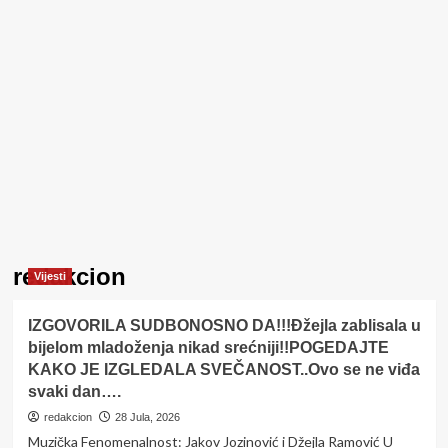
redakcion
Vijesti
IZGOVORILA SUDBONOSNO DA!!!Đžejla zablisala u
bijelom mladoženja nikad srećniji!!POGEDAJTE
KAKO JE IZGLEDALA SVEČANOST..Ovo se ne viđa
svaki dan….
redakcion
28 Jula, 2026
Muzička Fenomenalnost: Jakov Jozinović i Džejla Ramović U