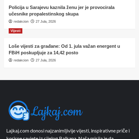
Policija u Sarajevu kaznila ženu jer je provocirala
učesnike propalestinskog skupa
redakcion
27 Jula, 2026
Vijesti
Loše vijesti za građane: Od 1. jula važan energent u
FBiH poskupljuje za 14,42 posto
redakcion
27 Jula, 2026
Lajkaj.com donosi najzanimljivije vijesti, inspirativne priče i
korisne savjete iz cijelog Balkana. Naša misija je da