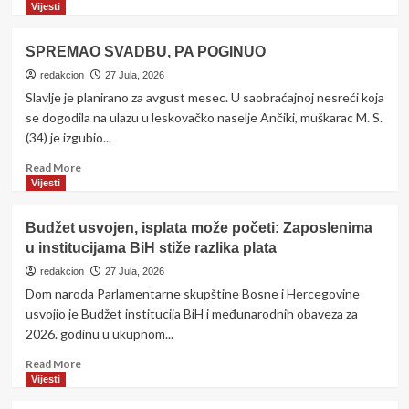
propalestinskog
more
Vijesti
skupa
about
Loše
SPREMAO SVADBU, PA POGINUO
vijesti
za
redakcion
27 Jula, 2026
građane:
Slavlje je planirano za avgust mesec. U saobraćajnoj nesreći koja
Od
se dogodila na ulazu u leskovačko naselje Ančiki, muškarac M. S.
1.
(34) je izgubio...
jula
važan
Read
Read More
energent
more
Vijesti
u
about
FBiH
SPREMAO
Budžet usvojen, isplata može početi: Zaposlenima
poskupljuje
SVADBU,
u institucijama BiH stiže razlika plata
za
PA
14,42
POGINUO
redakcion
27 Jula, 2026
posto
Dom naroda Parlamentarne skupštine Bosne i Hercegovine
usvojio je Budžet institucija BiH i međunarodnih obaveza za
2026. godinu u ukupnom...
Read
Read More
more
Vijesti
about