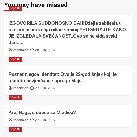
You may have missed
Vijesti
IZGOVORILA SUDBONOSNO DA!!!Đžejla zablisala u
bijelom mladoženja nikad srećniji!!POGEDAJTE KAKO
JE IZGLEDALA SVEČANOST..Ovo se ne viđa svaki
dan….
redakcion
28 Jula, 2026
Vijesti
Poznat njegov identitet: Ovo je 29-godišnjak koji je
usmrtio nevjenčanu suprugu Maju
redakcion
27 Jula, 2026
Vijesti
Kraj Haga, sloboda za Mladića?
redakcion
27 Jula, 2026
Vijesti