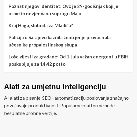
Poznat njegov identitet: Ovo je 29-godišnjak koji je
usmrtio nevjenčanu suprugu Maju
Kraj Haga, sloboda za Mladića?
Policija u Sarajevu kaznila ženu jer je provocirala
učesnike propalestinskog skupa
Loše vijesti za građane: Od 1. jula važan energent u FBiH
poskupljuje za 14,42 posto
Alati za umjetnu inteligenciju
AI alati za pisanje, SEO i automatizaciju poslovanja značajno
povećavaju produktivnost. Popularne platforme nude
besplatne probne verzije.