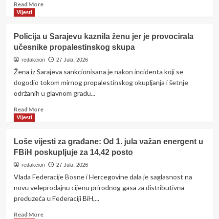
godišnjak
Read
Read More
dan….
koji
more
Vijesti
je
about
usmrtio
Kraj
Policija u Sarajevu kaznila ženu jer je provocirala
nevjenčanu
Haga,
učesnike propalestinskog skupa
suprugu
sloboda
Maju
za
redakcion
27 Jula, 2026
Mladića?
Žena iz Sarajeva sankcionisana je nakon incidenta koji se
dogodio tokom mirnog propalestinskog okupljanja i šetnje
održanih u glavnom gradu...
Read
Read More
more
Vijesti
about
Policija
Loše vijesti za građane: Od 1. jula važan energent u
u
FBiH poskupljuje za 14,42 posto
Sarajevu
kaznila
redakcion
27 Jula, 2026
ženu
Vlada Federacije Bosne i Hercegovine dala je saglasnost na
jer
novu veleprodajnu cijenu prirodnog gasa za distributivna
je
preduzeća u Federaciji BiH,...
provocirala
učesnike
Read
Read More