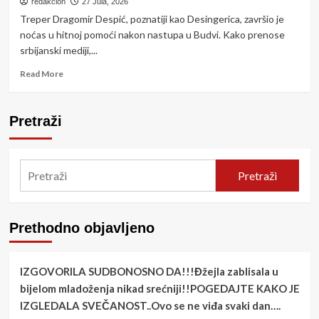
na
redakcion
27 Jula, 2026
pružnom
Treper Dragomir Despić, poznatiji kao Desingerica, završio je
prelazu:
noćas u hitnoj pomoći nakon nastupa u Budvi. Kako prenose
Voz
srbijanski mediji,...
udario
u
Read
Read More
automobil,
more
strahuje
about
se
POZLILO
Pretraži
da
DESINGERICI
ima
stradalih
Pretraži
Prethodno objavljeno
IZGOVORILA SUDBONOSNO DA!!!Đžejla zablisala u
bijelom mladoženja nikad srećniji!!POGEDAJTE KAKO JE
IZGLEDALA SVEČANOST..Ovo se ne viđa svaki dan….