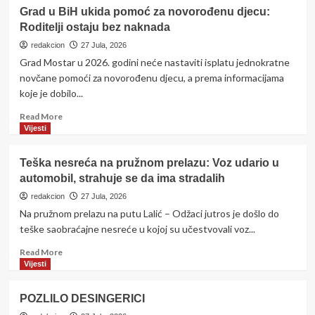
Budžet
Grad u BiH ukida pomoć za novorođenu djecu:
usvojen,
Roditelji ostaju bez naknada
isplata
može
redakcion
27 Jula, 2026
početi:
Grad Mostar u 2026. godini neće nastaviti isplatu jednokratne
Zaposlenima
novčane pomoći za novorođenu djecu, a prema informacijama
u
koje je dobilo...
institucijama
BiH
Read
Read More
stiže
more
Vijesti
razlika
about
plata
Grad
Teška nesreća na pružnom prelazu: Voz udario u
u
automobil, strahuje se da ima stradalih
BiH
ukida
redakcion
27 Jula, 2026
pomoć
Na pružnom prelazu na putu Lalić – Odžaci jutros je došlo do
za
teške saobraćajne nesreće u kojoj su učestvovali voz...
novorođenu
djecu:
Read
Read More
Roditelji
more
Vijesti
ostaju
about
bez
Teška
POZLILO DESINGERICI
naknada
nesreća