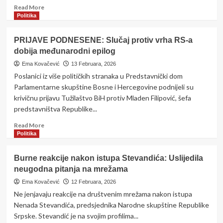
Read
Read More
more
Politika
about
DODIKU
PRIJAVE PODNESENE: Slučaj protiv vrha RS-a
STIGAO
dobija međunarodni epilog
ŽESTOK
ODGOVOR
Ema Kovačević
13 Februara, 2026
IZ
Poslanici iz više političkih stranaka u Predstavnički dom
SRBIJE:
Parlamentarne skupštine Bosne i Hercegovine podnijeli su
“Ostavite
krivičnu prijavu Tužilaštvo BiH protiv Mladen Filipović, šefa
nas
predstavništva Republike...
na
miru,
Read
Read More
imate
more
Politika
svoju
about
državu,
PRIJAVE
nismo
Burne reakcije nakon istupa Stevandića: Uslijedila
PODNESENE:
braća,
neugodna pitanja na mrežama
Slučaj
vaši
protiv
Ema Kovačević
12 Februara, 2026
preci
vrha
Ne jenjavaju reakcije na društvenim mrežama nakon istupa
su
RS-
Nenada Stevandića, predsjednika Narodne skupštine Republike
bili…”
a
Srpske. Stevandić je na svojim profilima...
dobija