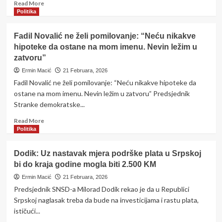
Read
Read More
more
Politika
about
ŽESTOKE
Fadil Novalić ne želi pomilovanje: “Neću nikakve
RIJEČI!:STANIVUKOVIĆ
hipoteke da ostane na mom imenu. Nevin ležim u
ZAPRIJETIO
zatvoru”
HRVATIMA:
“Onda
Ermin Macić
21 Februara, 2026
ćemo
Fadil Novalić ne želi pomilovanje: “Neću nikakve hipoteke da
mi…”
ostane na mom imenu. Nevin ležim u zatvoru” Predsjednik
Stranke demokratske...
Read
Read More
more
Politika
about
Fadil
Dodik: Uz nastavak mjera podrške plata u Srpskoj
Novalić
bi do kraja godine mogla biti 2.500 KM
ne
želi
Ermin Macić
21 Februara, 2026
pomilovanje:
Predsjednik SNSD-a Milorad Dodik rekao je da u Republici
“Neću
Srpskoj naglasak treba da bude na investicijama i rastu plata,
nikakve
ističući...
hipoteke