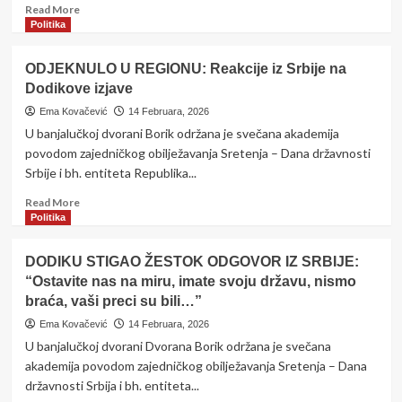
da
Read
Read More
ostane
more
Politika
na
about
mom
Dodik:
ODJEKNULO U REGIONU: Reakcije iz Srbije na
imenu.
Uz
Nevin
Dodikove izjave
nastavak
ležim
mjera
Ema Kovačević
14 Februara, 2026
u
podrške
U banjalučkoj dvorani Borik održana je svečana akademija
zatvoru”
plata
povodom zajedničkog obilježavanja Sretenja – Dana državnosti
u
Srbije i bh. entiteta Republika...
Srpskoj
bi
Read
Read More
do
more
Politika
kraja
about
godine
ODJEKNULO
DODIKU STIGAO ŽESTOK ODGOVOR IZ SRBIJE:
mogla
U
biti
“Ostavite nas na miru, imate svoju državu, nismo
REGIONU:
2.500
braća, vaši preci su bili…”
Reakcije
KM
iz
Ema Kovačević
14 Februara, 2026
Srbije
U banjalučkoj dvorani Dvorana Borik održana je svečana
na
akademija povodom zajedničkog obilježavanja Sretenja – Dana
Dodikove
državnosti Srbija i bh. entiteta...
izjave