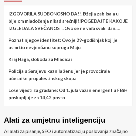
IZGOVORILA SUDBONOSNO DA!!!Đžejla zablisala u
bijelom mladoženja nikad srećniji!!POGEDAJTE KAKO JE
IZGLEDALA SVEČANOST..Ovo se ne viđa svaki dan….
Poznat njegov identitet: Ovo je 29-godišnjak koji je
usmrtio nevjenčanu suprugu Maju
Kraj Haga, sloboda za Mladića?
Policija u Sarajevu kaznila ženu jer je provocirala
učesnike propalestinskog skupa
Loše vijesti za građane: Od 1. jula važan energent u FBiH
poskupljuje za 14,42 posto
Alati za umjetnu inteligenciju
AI alati za pisanje, SEO i automatizaciju poslovanja značajno