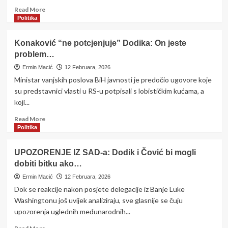
međunarodni
Read
Read More
epilog
more
Politika
about
Burne
Konaković “ne potcjenjuje” Dodika: On jeste
reakcije
problem…
nakon
istupa
Ermin Macić
12 Februara, 2026
Stevandića:
Ministar vanjskih poslova BiH javnosti je predočio ugovore koje
Uslijedila
su predstavnici vlasti u RS-u potpisali s lobističkim kućama, a
neugodna
koji...
pitanja
na
Read
Read More
mrežama
more
Politika
about
Konaković
UPOZORENJE IZ SAD-a: Dodik i Čović bi mogli
“ne
dobiti bitku ako…
potcjenjuje”
Dodika:
Ermin Macić
12 Februara, 2026
On
Dok se reakcije nakon posjete delegacije iz Banje Luke
jeste
Washingtonu još uvijek analiziraju, sve glasnije se čuju
problem…
upozorenja uglednih međunarodnih...
Read