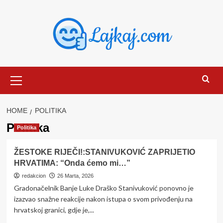
Skip
to
content
Primary
Menu
HOME
POLITIKA
Politika
Politika
ŽESTOKE RIJEČI!:STANIVUKOVIĆ ZAPRIJETIO
HRVATIMA: “Onda ćemo mi…”
redakcion
26 Marta, 2026
Gradonačelnik Banje Luke Draško Stanivuković ponovno je
izazvao snažne reakcije nakon istupa o svom privođenju na
hrvatskoj granici, gdje je,...