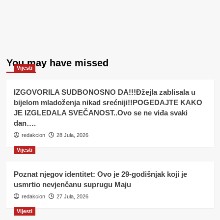
You may have missed
Vijesti
IZGOVORILA SUDBONOSNO DA!!!Đžejla zablisala u
bijelom mladoženja nikad srećniji!!POGEDAJTE KAKO
JE IZGLEDALA SVEČANOST..Ovo se ne viđa svaki
dan….
redakcion
28 Jula, 2026
Vijesti
Poznat njegov identitet: Ovo je 29-godišnjak koji je
usmrtio nevjenčanu suprugu Maju
redakcion
27 Jula, 2026
Vijesti