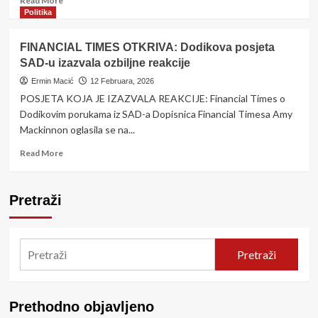
Read More
more
Politika
about
UPOZORENJE
FINANCIAL TIMES OTKRIVA: Dodikova posjeta
IZ
SAD-u izazvala ozbiljne reakcije
SAD-
a:
Ermin Macić
12 Februara, 2026
Dodik
POSJETA KOJA JE IZAZVALA REAKCIJE: Financial Times o
i
Dodikovim porukama iz SAD-a Dopisnica Financial Timesa Amy
Čović
Mackinnon oglasila se na...
bi
mogli
Read
Read More
dobiti
more
bitku
about
ako…
FINANCIAL
Pretraži
TIMES
OTKRIVA:
Dodikova
posjeta
Pretraži
SAD-
u
izazvala
ozbiljne
Prethodno objavljeno
reakcije