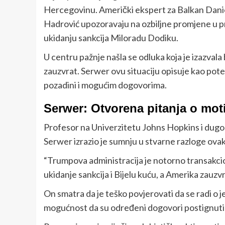
Hercegovinu. Američki ekspert za Balkan Danie
Hadrović upozoravaju na ozbiljne promjene u p
ukidanju sankcija Miloradu Dodiku.
U centru pažnje našla se odluka koja je izazvala 
zauzvrat. Serwer ovu situaciju opisuje kao potez 
pozadini i mogućim dogovorima.
Serwer: Otvorena pitanja o mo
Profesor na Univerzitetu Johns Hopkins i dugog
Serwer izrazio je sumnju u stvarne razloge ova
“Trumpova administracija je notorno transakcio
ukidanje sankcija i Bijelu kuću, a Amerika zauzvr
On smatra da je teško povjerovati da se radi o
mogućnost da su određeni dogovori postignuti d