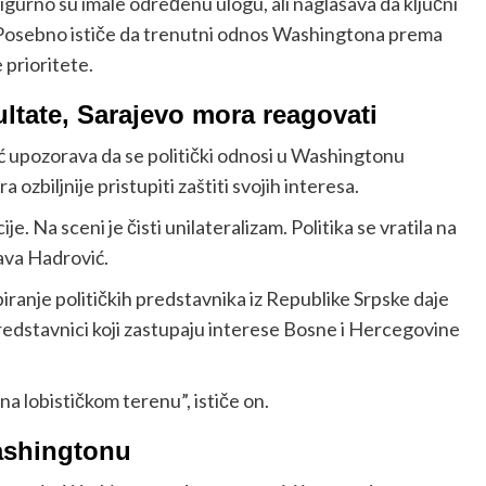
sigurno su imale određenu ulogu, ali naglašava da ključni
. Posebno ističe da trenutni odnos Washingtona prema
 prioritete.
ltate, Sarajevo mora reagovati
ć upozorava da se politički odnosi u Washingtonu
ozbiljnije pristupiti zaštiti svojih interesa.
. Na sceni je čisti unilateralizam. Politika se vratila na
rava Hadrović.
ranje političkih predstavnika iz Republike Srpske daje
 predstavnici koji zastupaju interese Bosne i Hercegovine
a lobističkom terenu”, ističe on.
Washingtonu