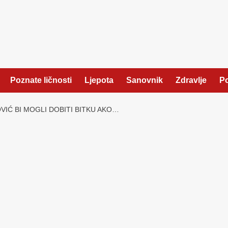
Poznate ličnosti
Ljepota
Sanovnik
Zdravlje
Po
OVIĆ BI MOGLI DOBITI BITKU AKO…