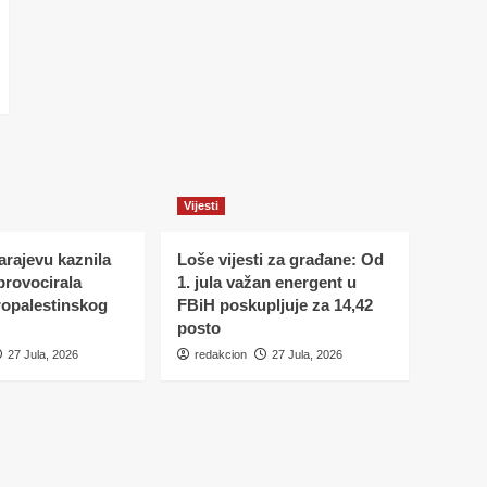
Vijesti
Sarajevu kaznila
Loše vijesti za građane: Od
 provocirala
1. jula važan energent u
ropalestinskog
FBiH poskupljuje za 14,42
posto
27 Jula, 2026
redakcion
27 Jula, 2026