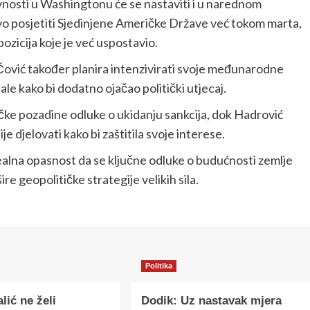
vnosti u Washingtonu će se nastaviti i u narednom
o posjetiti Sjedinjene Američke Države već tokom marta,
pozicija koje je već uspostavio.
vić također planira intenzivirati svoje međunarodne
nale kako bi dodatno ojačao politički utjecaj.
ičke pozadine odluke o ukidanju sankcija, dok Hadrović
 djelovati kako bi zaštitila svoje interese.
ealna opasnost da se ključne odluke o budućnosti zemlje
e geopolitičke strategije velikih sila.
Politika
lić ne želi
Dodik: Uz nastavak mjera