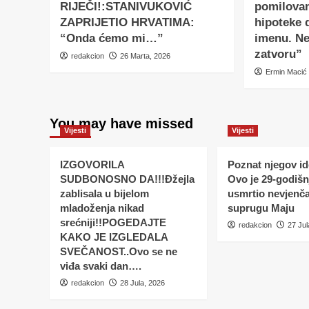
RIJEČI!:STANIVUKOVIĆ
pomilovan
ZAPRIJETIO HRVATIMA:
hipoteke
“Onda ćemo mi…”
imenu. Ne
zatvoru”
redakcion
26 Marta, 2026
Ermin Macić
You may have missed
Vijesti
Vijesti
IZGOVORILA
Poznat njegov ide
SUDBONOSNO DA!!!Đžejla
Ovo je 29-godišnj
zablisala u bijelom
usmrtio nevjenč
mladoženja nikad
suprugu Maju
srećniji!!POGEDAJTE
redakcion
27 Jul
KAKO JE IZGLEDALA
SVEČANOST..Ovo se ne
viđa svaki dan….
redakcion
28 Jula, 2026