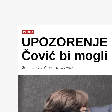
Politika
UPOZORENJE IZ
Čović bi mogli
Ermin Macić
12 Februara, 2026