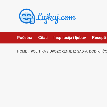
Skip
to
content
Početna
Citati
Inspiracija i ljubav
Recepti
HOME
POLITIKA
UPOZORENJE IZ SAD-A: DODIK I Č