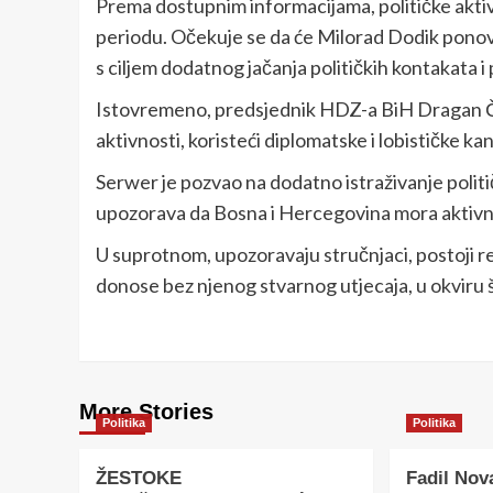
Prema dostupnim informacijama, političke akti
periodu. Očekuje se da će Milorad Dodik ponov
s ciljem dodatnog jačanja političkih kontakata i 
Istovremeno, predsjednik HDZ-a BiH Dragan Čo
aktivnosti, koristeći diplomatske i lobističke ka
Serwer je pozvao na dodatno istraživanje polit
upozorava da Bosna i Hercegovina mora aktivnije
U suprotnom, upozoravaju stručnjaci, postoji r
donose bez njenog stvarnog utjecaja, u okviru šir
More Stories
Politika
Politika
ŽESTOKE
Fadil Nova