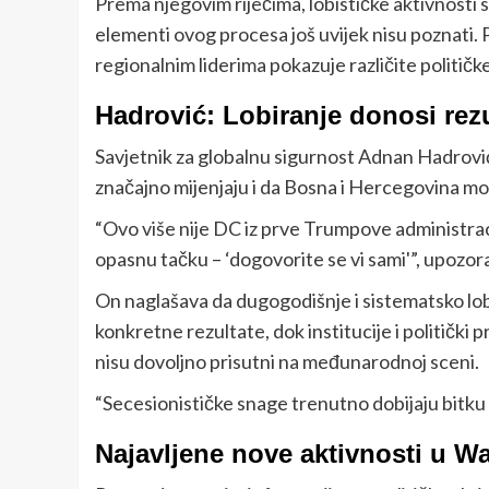
Prema njegovim riječima, lobističke aktivnosti 
elementi ovog procesa još uvijek nisu poznati
regionalnim liderima pokazuje različite političke
Hadrović: Lobiranje donosi rezu
Savjetnik za globalnu sigurnost Adnan Hadrovi
značajno mijenjaju i da Bosna i Hercegovina mora 
“Ovo više nije DC iz prve Trumpove administracije
opasnu tačku – ‘dogovorite se vi sami'”, upozo
On naglašava da dugogodišnje i sistematsko lobi
konkretne rezultate, dok institucije i politički
nisu dovoljno prisutni na međunarodnoj sceni.
“Secesionističke snage trenutno dobijaju bitku n
Najavljene nove aktivnosti u 