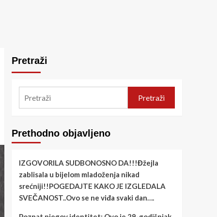
Pretraži
Pretraži
Prethodno objavljeno
IZGOVORILA SUDBONOSNO DA!!!Đžejla
zablisala u bijelom mladoženja nikad
srećniji!!POGEDAJTE KAKO JE IZGLEDALA
SVEČANOST..Ovo se ne viđa svaki dan….
Poznat njegov identitet: Ovo je 29-godišnjak