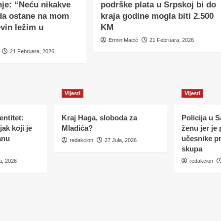
je: “Neću nikakve
podrške plata u Srpskoj bi do
 da ostane na mom
kraja godine mogla biti 2.500
vin ležim u
KM
Ermin Macić
21 Februara, 2026
21 Februara, 2026
Vijesti
Vijesti
ntitet:
Kraj Haga, sloboda za
Policija u 
ak koji je
Mladića?
ženu jer je
anu
učesnike p
redakcion
27 Jula, 2026
skupa
a, 2026
redakcion