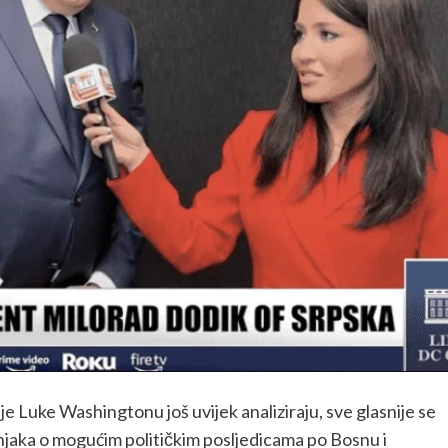
e Luke Washingtonu još uvijek analiziraju, sve glasnije se
jaka o mogućim političkim posljedicama po Bosnu i