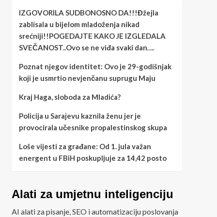
IZGOVORILA SUDBONOSNO DA!!!Đžejla
zablisala u bijelom mladoženja nikad
srećniji!!POGEDAJTE KAKO JE IZGLEDALA
SVEČANOST..Ovo se ne viđa svaki dan….
Poznat njegov identitet: Ovo je 29-godišnjak
koji je usmrtio nevjenčanu suprugu Maju
Kraj Haga, sloboda za Mladića?
Policija u Sarajevu kaznila ženu jer je
provocirala učesnike propalestinskog skupa
Loše vijesti za građane: Od 1. jula važan
energent u FBiH poskupljuje za 14,42 posto
Alati za umjetnu inteligenciju
AI alati za pisanje, SEO i automatizaciju poslovanja