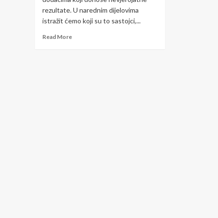
rezultate. U narednim dijelovima
istražit ćemo koji su to sastojci,...
Read
Read More
more
about
Stavite
OVO
u
šampon
kosa
će
da
raste
kao
luda
i
biće
bujna