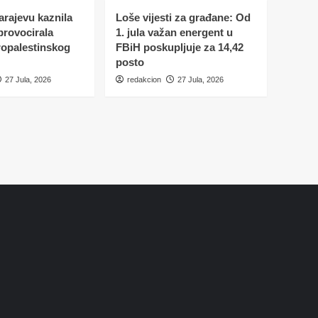
Sarajevu kaznila
Loše vijesti za građane: Od
 provocirala
1. jula važan energent u
ropalestinskog
FBiH poskupljuje za 14,42
posto
27 Jula, 2026
redakcion
27 Jula, 2026