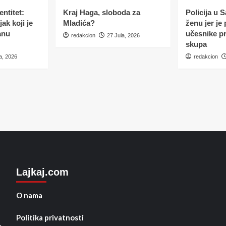
ntitet:
Kraj Haga, sloboda za
Policija u 
ak koji je
Mladića?
ženu jer je
anu
učesnike p
redakcion
27 Jula, 2026
skupa
a, 2026
redakcion
Lajkaj.com
O nama
Politika privatnosti
e