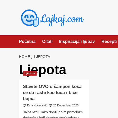
Skip
to
content
Početna
Citati
Inspiracija i ljubav
Recepti
HOME
LJEPOTA
Ljepota
Ljepota
Stavite OVO u šampon kosa
će da raste kao luda i biće
bujna
Ema Kovačević
25 Decembra, 2025
Tajna leži u lako dostupnim prirodnim
dodacima koji donose nevjerojatne