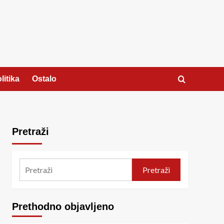
litika
Ostalo
Pretraži
Pretraži
Prethodno objavljeno