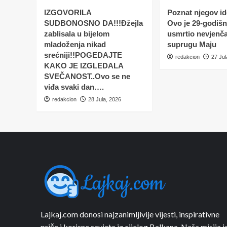
IZGOVORILA
Poznat njegov ide
SUDBONOSNO DA!!!Đžejla
Ovo je 29-godišnj
zablisala u bijelom
usmrtio nevjenč
mladoženja nikad
suprugu Maju
srećniji!!POGEDAJTE
redakcion
27 Jul
KAKO JE IZGLEDALA
SVEČANOST..Ovo se ne
viđa svaki dan….
redakcion
28 Jula, 2026
Lajkaj.com donosi najzanimljivije vijesti, inspirativne
priče i korisne savjete iz cijelog Balkana. Naša misija j