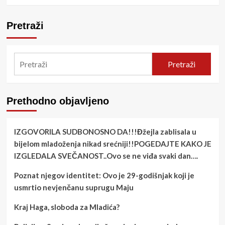
more
about
Zašto
Pretraži
sanjamo
osobe
koje
su
Pretraži
preminule?
Psihološka
i
emotivna
Prethodno objavljeno
objašnjenja
snova
IZGOVORILA SUDBONOSNO DA!!!Đžejla zablisala u
bijelom mladoženja nikad srećniji!!POGEDAJTE KAKO JE
IZGLEDALA SVEČANOST..Ovo se ne viđa svaki dan….
Poznat njegov identitet: Ovo je 29-godišnjak koji je
usmrtio nevjenčanu suprugu Maju
Kraj Haga, sloboda za Mladića?