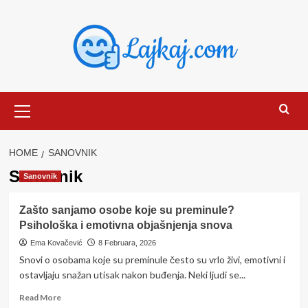
Skip
to
content
Primary
Menu
HOME
SANOVNIK
Sanovnik
Sanovnik
Zašto sanjamo osobe koje su preminule?
Psihološka i emotivna objašnjenja snova
Ema Kovačević
8 Februara, 2026
Snovi o osobama koje su preminule često su vrlo živi, emotivni i
ostavljaju snažan utisak nakon buđenja. Neki ljudi se...
Read
Read More