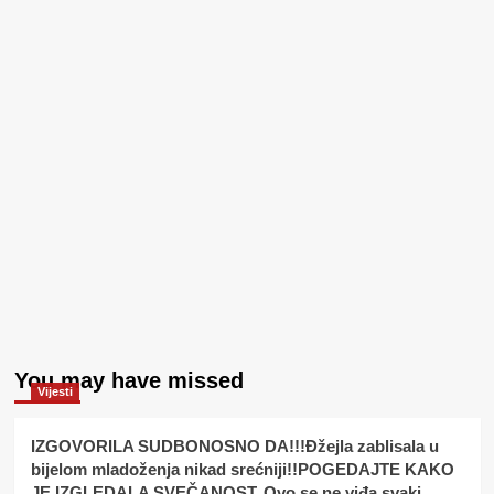
You may have missed
Vijesti
IZGOVORILA SUDBONOSNO DA!!!Đžejla zablisala u
bijelom mladoženja nikad srećniji!!POGEDAJTE KAKO
JE IZGLEDALA SVEČANOST..Ovo se ne viđa svaki