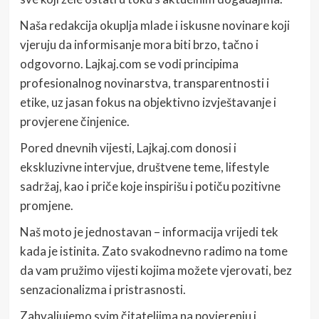
Naša redakcija okuplja mlade i iskusne novinare koji
vjeruju da informisanje mora biti brzo, tačno i
odgovorno. Lajkaj.com se vodi principima
profesionalnog novinarstva, transparentnosti i
etike, uz jasan fokus na objektivno izvještavanje i
provjerene činjenice.
Pored dnevnih vijesti, Lajkaj.com donosi i
ekskluzivne intervjue, društvene teme, lifestyle
sadržaj, kao i priče koje inspirišu i potiču pozitivne
promjene.
Naš moto je jednostavan – informacija vrijedi tek
kada je istinita. Zato svakodnevno radimo na tome
da vam pružimo vijesti kojima možete vjerovati, bez
senzacionalizma i pristrasnosti.
Zahvaljujemo svim čitateljima na povjerenju i