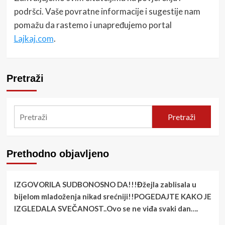
podršci. Vaše povratne informacije i sugestije nam
pomažu da rastemo i unapređujemo portal
Lajkaj.com
.
Pretraži
Pretraži
Prethodno objavljeno
IZGOVORILA SUDBONOSNO DA!!!Đžejla zablisala u
bijelom mladoženja nikad srećniji!!POGEDAJTE KAKO JE
IZGLEDALA SVEČANOST..Ovo se ne viđa svaki dan….