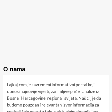
O nama
Lajkaj.com je savremeni informativni portal koji
donosi najnovije vijesti, zanimljive priče i analize iz
Bosne i Hercegovine, regiona i svijeta. Naš cilj je da
budemo pouzdan i relevantan izvor informacija za
sve koji žele ostati u toku s aktuelnim događajima.