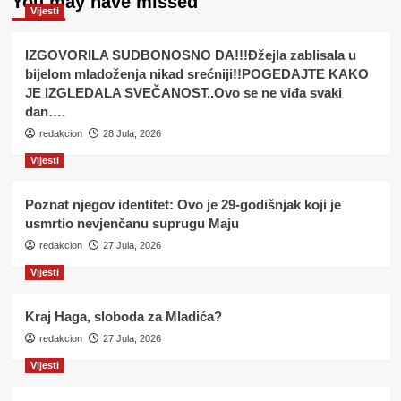
You may have missed
Vijesti
IZGOVORILA SUDBONOSNO DA!!!Đžejla zablisala u
bijelom mladoženja nikad srećniji!!POGEDAJTE KAKO
JE IZGLEDALA SVEČANOST..Ovo se ne viđa svaki
dan….
redakcion
28 Jula, 2026
Vijesti
Poznat njegov identitet: Ovo je 29-godišnjak koji je
usmrtio nevjenčanu suprugu Maju
redakcion
27 Jula, 2026
Vijesti
Kraj Haga, sloboda za Mladića?
redakcion
27 Jula, 2026
Vijesti