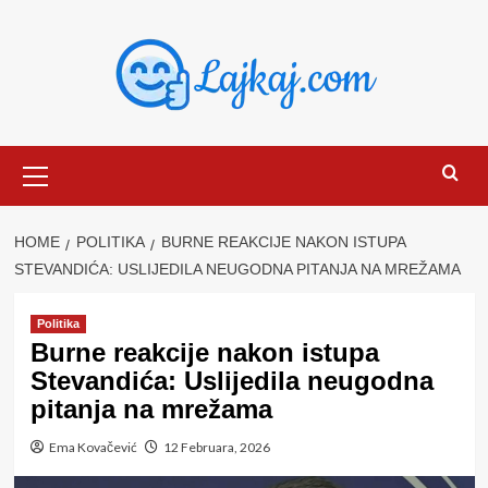
Skip
to
content
Primary
Menu
HOME
POLITIKA
BURNE REAKCIJE NAKON ISTUPA
STEVANDIĆA: USLIJEDILA NEUGODNA PITANJA NA MREŽAMA
Politika
Burne reakcije nakon istupa
Stevandića: Uslijedila neugodna
pitanja na mrežama
Ema Kovačević
12 Februara, 2026