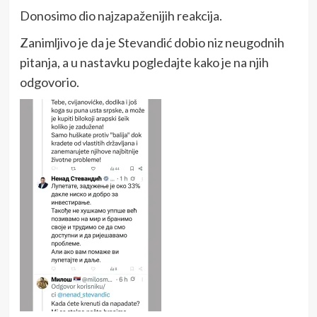
Donosimo dio najzapaženijih reakcija.
Zanimljivo je da je Stevandić dobio niz neugodnih
pitanja, a u nastavku pogledajte kako je na njih
odgovorio.