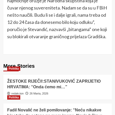
najmoćnije oružje je Narodna skupština koja je
čuvar njenog suvereniteta. Nadam se da su u FBiH
nešto naučili. Budu li se i dalje igrali, nama treba od
12 do 24 časa da donesemo bilo koju odluku“,
poručio je Stevandić, nazvavši „bitangama“ one koji
su blokirali otvaranje graničnog prijelaza Gradiška.
More Stories
Politika
ŽESTOKE RIJEČI!:STANIVUKOVIĆ ZAPRIJETIO
HRVATIMA: “Onda ćemo mi…”
redakcion
26 Marta, 2026
Politika
Fadil Novalić ne želi pomilovanje: “Neću nikakve