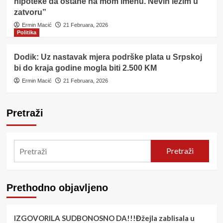
hipoteke da ostane na mom imenu. Nevin ležim u
zatvoru”
Ermin Macić
21 Februara, 2026
Politika
Dodik: Uz nastavak mjera podrške plata u Srpskoj
bi do kraja godine mogla biti 2.500 KM
Ermin Macić
21 Februara, 2026
Pretraži
Pretraži
Prethodno objavljeno
IZGOVORILA SUDBONOSNO DA!!!Đžejla zablisala u