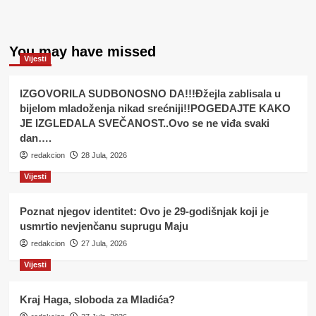
You may have missed
Vijesti
IZGOVORILA SUDBONOSNO DA!!!Đžejla zablisala u
bijelom mladoženja nikad srećniji!!POGEDAJTE KAKO
JE IZGLEDALA SVEČANOST..Ovo se ne viđa svaki
dan….
redakcion
28 Jula, 2026
Vijesti
Poznat njegov identitet: Ovo je 29-godišnjak koji je
usmrtio nevjenčanu suprugu Maju
redakcion
27 Jula, 2026
Vijesti
Kraj Haga, sloboda za Mladića?