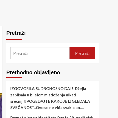
Pretraži
Pretraži
Prethodno objavljeno
IZGOVORILA SUDBONOSNO DA!!!Đžejla
zablisala u bijelom mladoženja nikad
srećniji!!POGEDAJTE KAKO JE IZGLEDALA
SVEČANOST..Ovo se ne viđa svaki dan….
Poznat njegov identitet: Ovo je 29-godišnjak