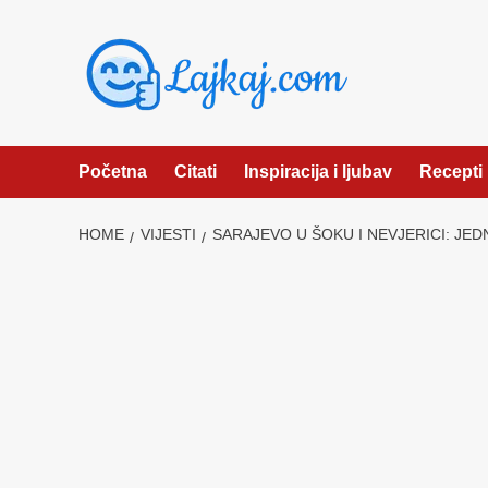
Skip
to
content
Početna
Citati
Inspiracija i ljubav
Recepti
HOME
VIJESTI
SARAJEVO U ŠOKU I NEVJERICI: JE