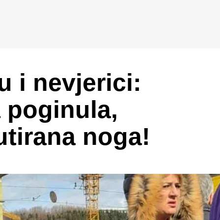
 i nevjerici:
 poginula,
utirana noga!