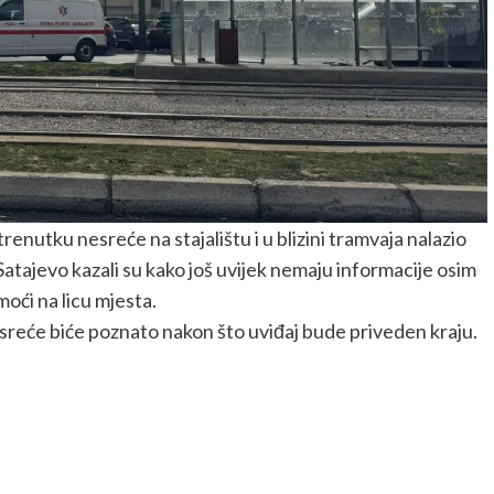
renutku nesreće na stajalištu i u blizini tramvaja nalazio
atajevo kazali su kako još uvijek nemaju informacije osim
moći na licu mjesta.
sreće biće poznato nakon što uviđaj bude priveden kraju.