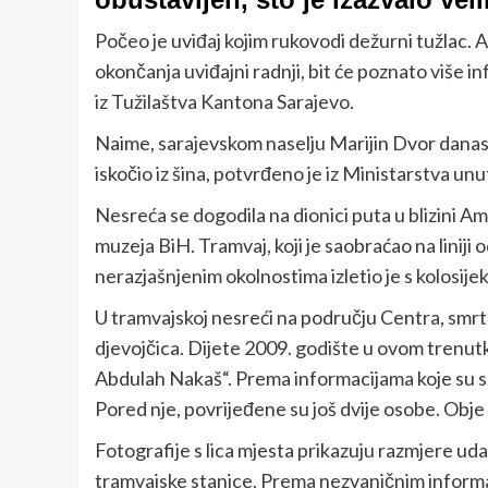
Počeo je uviđaj kojim rukovodi dežurni tužlac. A
okončanja uviđajni radnji, bit će poznato više in
iz Tužilaštva Kantona Sarajevo.
Naime, sarajevskom naselju Marijin Dvor danas 
iskočio iz šina, potvrđeno je iz Ministarstva u
Nesreća se dogodila na dionici puta u blizini 
muzeja BiH. Tramvaj, koji je saobraćao na liniji 
nerazjašnjenim okolnostima izletio je s kolosijek
U tramvajskoj nesreći na području Centra, smrtn
djevojčica. Dijete 2009. godište u ovom trenutku
Abdulah Nakaš“. Prema informacijama koje su se
Pored nje, povrijeđene su još dvije osobe. Obje
Fotografije s lica mjesta prikazuju razmjere uda
tramvajske stanice. Prema nezvaničnim informac