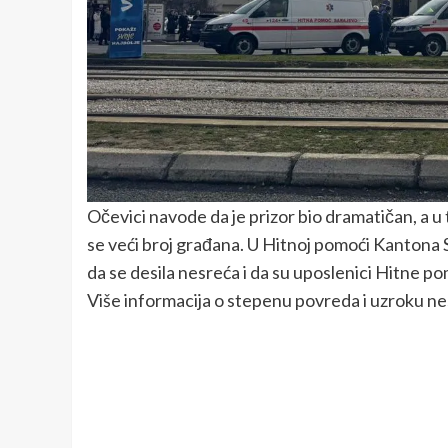
Očevici navode da je prizor bio dramatičan, a u t
se veći broj građana. U Hitnoj pomoći Kantona S
da se desila nesreća i da su uposlenici Hitne po
Više informacija o stepenu povreda i uzroku ne