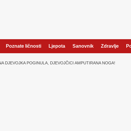
Poznate ličnosti
Ljepota
Sanovnik
Zdravlje
Po
DNA DJEVOJKA POGINULA, DJEVOJČICI AMPUTIRANA NOGA!