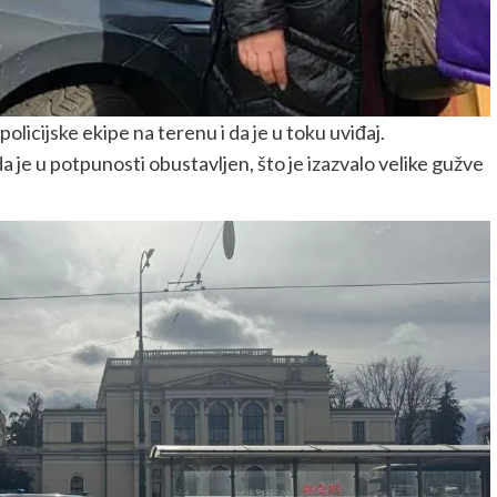
icijske ekipe na terenu i da je u toku uviđaj.
 je u potpunosti obustavljen, što je izazvalo velike gužve