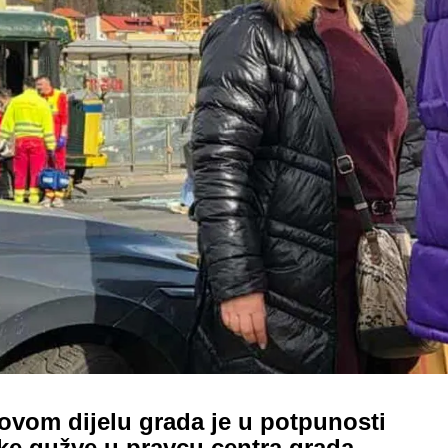
ovom dijelu grada je u potpunosti
ike gužve u pravcu centra grada.