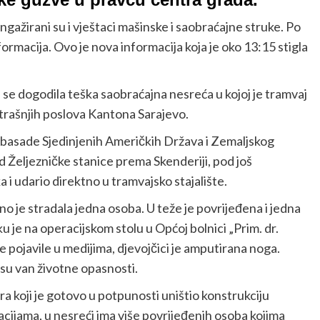
ngažirani su i vještaci mašinske i saobraćajne struke. Po
formacija. Ovo je nova informacija koja je oko 13:15 stigla
se dogodila teška saobraćajna nesreća u kojoj je tramvaj
nutrašnjih poslova Kantona Sarajevo.
Ambasade Sjedinjenih Američkih Država i Zemaljskog
od Željezničke stanice prema Skenderiji, pod još
a i udario direktno u tramvajsko stajalište.
o je stradala jedna osoba. U teže je povrijeđena i jedna
 je na operacijskom stolu u Općoj bolnici „Prim. dr.
 pojavile u medijima, djevojčici je amputirana noga.
 su van životne opasnosti.
ra koji je gotovo u potpunosti uništio konstrukciju
ijama, u nesreći ima više povrijeđenih osoba kojima