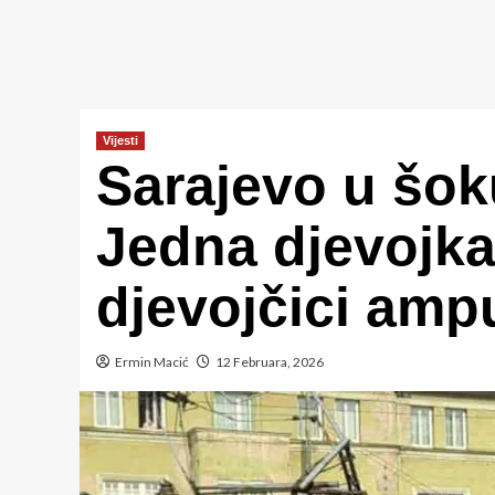
Vijesti
Sarajevo u šoku
Jedna djevojka
djevojčici amp
Ermin Macić
12 Februara, 2026