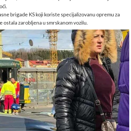
oći.
asne brigade KS koji koriste specijalizovanu opremu za
je ostala zarobljena u smrskanom vozilu.