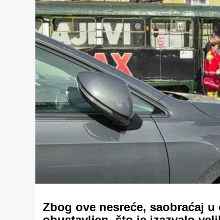
Zbog ove nesreće, saobraćaj u 
obustavljen, što je izazvalo vel