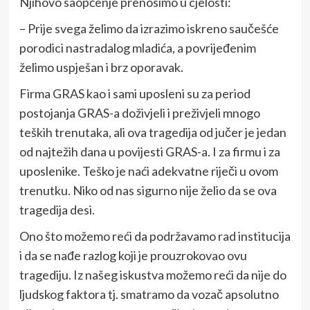
Njihovo saopćenje prenosimo u cjelosti:
– Prije svega želimo da izrazimo iskreno saučešće
porodici nastradalog mladića, a povrijeđenim
želimo uspješan i brz oporavak.
Firma GRAS kao i sami uposleni su za period
postojanja GRAS-a doživjeli i preživjeli mnogo
teških trenutaka, ali ova tragedija od jučer je jedan
od najtežih dana u povijesti GRAS-a. I za firmu i za
uposlenike. Teško je naći adekvatne riječi u ovom
trenutku. Niko od nas sigurno nije želio da se ova
tragedija desi.
Ono što možemo reći da podržavamo rad institucija
i da se nađe razlog koji je prouzrokovao ovu
tragediju. Iz našeg iskustva možemo reći da nije do
ljudskog faktora tj. smatramo da vozač apsolutno