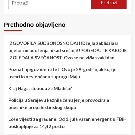
Pretraži
Prethodno objavljeno
IZGOVORILA SUDBONOSNO DA!!!Đžejla zablisala u
bijelom mladoženja nikad srećniji!!POGEDAJTE KAKO JE
IZGLEDALA SVEČANOST..Ovo se ne viđa svaki dan….
Poznat njegov identitet: Ovo je 29-godišnjak koji je
usmrtio nevjenčanu suprugu Maju
Kraj Haga, sloboda za Mladića?
Policija u Sarajevu kaznila ženu jer je provocirala
učesnike propalestinskog skupa
Loše vijesti za građane: Od 1. jula važan energent u FBiH
poskupljuje za 14,42 posto