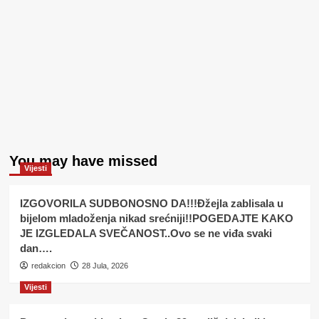
You may have missed
Vijesti
IZGOVORILA SUDBONOSNO DA!!!Đžejla zablisala u
bijelom mladoženja nikad srećniji!!POGEDAJTE KAKO
JE IZGLEDALA SVEČANOST..Ovo se ne viđa svaki
dan….
redakcion
28 Jula, 2026
Vijesti