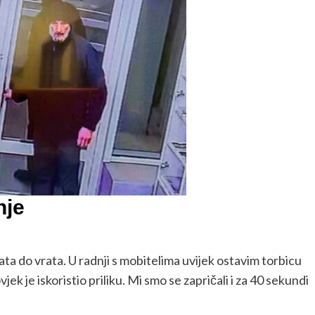
nje
rata do vrata. U radnji s mobitelima uvijek ostavim torbicu
vjek je iskoristio priliku. Mi smo se zapričali i za 40 sekundi