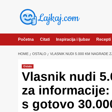
Skip
to
content
Početna
Citati
Inspiracija i ljubav
Recepti
HOME
OSTALO
VLASNIK NUDI 5.000 KM NAGRADE 
Ostalo
Vlasnik nudi 5
za informacije
s gotovo 30.0