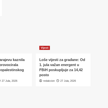
Vijesti
Sarajevu kaznila
Loše vijesti za građane: Od
 provocirala
1. jula važan energent u
ropalestinskog
FBiH poskupljuje za 14,42
posto
27 Jula, 2026
redakcion
27 Jula, 2026