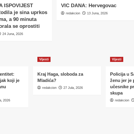
A ISPOVIJEST
VIC DANA: Hervegovac
dila je sina uprkos
redakcion
13 Juna, 2026
ma, a 90 minuta
orala se oprostiti
24 Juna, 2026
Vijesti
Vijesti
ntitet:
Kraj Haga, sloboda za
Policija u 
ak koji je
Mladića?
ženu jer je
anu
učesnike p
redakcion
27 Jula, 2026
skupa
a, 2026
redakcion