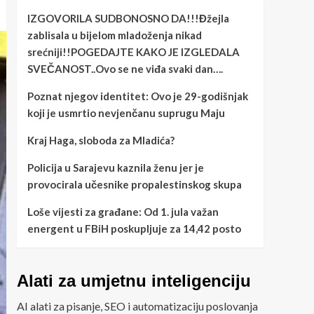
IZGOVORILA SUDBONOSNO DA!!!Đžejla
zablisala u bijelom mladoženja nikad
srećniji!!POGEDAJTE KAKO JE IZGLEDALA
SVEČANOST..Ovo se ne viđa svaki dan….
Poznat njegov identitet: Ovo je 29-godišnjak
koji je usmrtio nevjenčanu suprugu Maju
Kraj Haga, sloboda za Mladića?
Policija u Sarajevu kaznila ženu jer je
provocirala učesnike propalestinskog skupa
Loše vijesti za građane: Od 1. jula važan
energent u FBiH poskupljuje za 14,42 posto
Alati za umjetnu inteligenciju
AI alati za pisanje, SEO i automatizaciju poslovanja