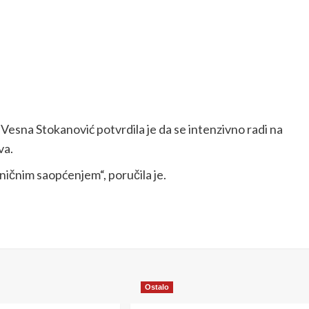
Vesna Stokanović potvrdila je da se intenzivno radi na
va.
aničnim saopćenjem“, poručila je.
Ostalo