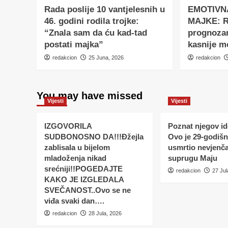
Rada poslije 10 vantjelesnih u
EMOTIVN
46. godini rodila trojke:
MAJKE: Ro
“Znala sam da ću kad-tad
prognoza
postati majka”
kasnije m
redakcion
25 Juna, 2026
redakcion
You may have missed
Vijesti
Vijesti
IZGOVORILA
Poznat njegov ide
SUDBONOSNO DA!!!Đžejla
Ovo je 29-godišnj
zablisala u bijelom
usmrtio nevjenč
mladoženja nikad
suprugu Maju
srećniji!!POGEDAJTE
redakcion
27 Jul
KAKO JE IZGLEDALA
SVEČANOST..Ovo se ne
viđa svaki dan….
redakcion
28 Jula, 2026