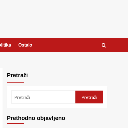
litika
Ostalo
Pretraži
Pretraži
Prethodno objavljeno