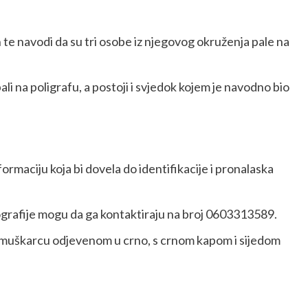
n te navodi da su tri osobe iz njegovog okruženja pale na
li na poligrafu, a postoji i svjedok kojem je navodno bio
rmaciju koja bi dovela do identifikacije i pronalaska
tografije mogu da ga kontaktiraju na broj 0603313589.
m muškarcu odjevenom u crno, s crnom kapom i sijedom