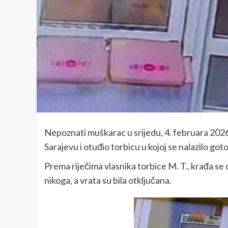
Nepoznati muškarac u srijedu, 4. februara 202
Sarajevu i otuđio torbicu u kojoj se nalazilo g
Prema riječima vlasnika torbice M. T., krađa se d
nikoga, a vrata su bila otključana.