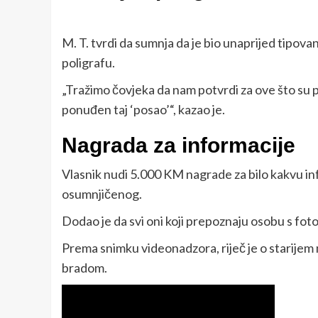
M. T. tvrdi da sumnja da je bio unaprijed tipova
poligrafu.
„Tražimo čovjeka da nam potvrdi za ove što su pa
ponuđen taj ‘posao’“, kazao je.
Nagrada za informacije
Vlasnik nudi 5.000 KM nagrade za bilo kakvu info
osumnjičenog.
Dodao je da svi oni koji prepoznaju osobu s fo
Prema snimku videonadzora, riječ je o starije
bradom.