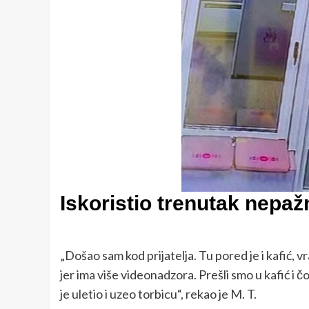
Iskoristio trenutak nepaž
„Došao sam kod prijatelja. Tu pored je i kafić, v
jer ima više videonadzora. Prešli smo u kafić i čo
je uletio i uzeo torbicu“, rekao je M. T.