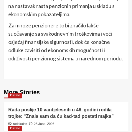
na nastavak rasta penzionih primanja u skladu s
ekonomskim pokazateljima.
Za mnoge penzionere to bi značilo lakše
suočavanje sa svakodnevnim troškovima i veći
osjećaj finansijske sigurnosti, dok će konačne
odluke zavisiti od ekonomskih mogućnosti i
održivosti penzionog sistema u narednom periodu.
More Stories
Ostalo
Rada poslije 10 vantjelesnih u 46. godini rodila
trojke: “Znala sam da ću kad-tad postati majka”
redakcion
25 Juna, 2026
Ostalo