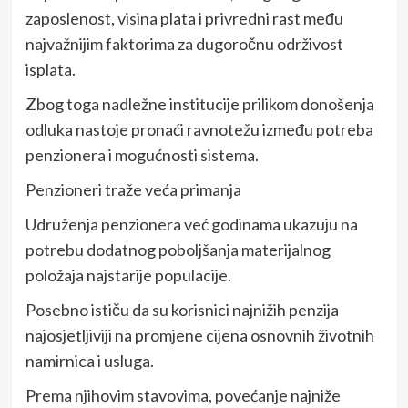
zaposlenost, visina plata i privredni rast među
najvažnijim faktorima za dugoročnu održivost
isplata.
Zbog toga nadležne institucije prilikom donošenja
odluka nastoje pronaći ravnotežu između potreba
penzionera i mogućnosti sistema.
Penzioneri traže veća primanja
Udruženja penzionera već godinama ukazuju na
potrebu dodatnog poboljšanja materijalnog
položaja najstarije populacije.
Posebno ističu da su korisnici najnižih penzija
najosjetljiviji na promjene cijena osnovnih životnih
namirnica i usluga.
Prema njihovim stavovima, povećanje najniže