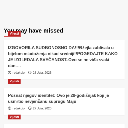
You may have missed
Vijesti
IZGOVORILA SUDBONOSNO DA!!!Đžejla zablisala u
bijelom mladoženja nikad srećniji!!POGEDAJTE KAKO
JE IZGLEDALA SVEČANOST..Ovo se ne viđa svaki
dan….
redakcion
28 Jula, 2026
Vijesti
Poznat njegov identitet: Ovo je 29-godišnjak koji je
usmrtio nevjenčanu suprugu Maju
redakcion
27 Jula, 2026
Vijesti