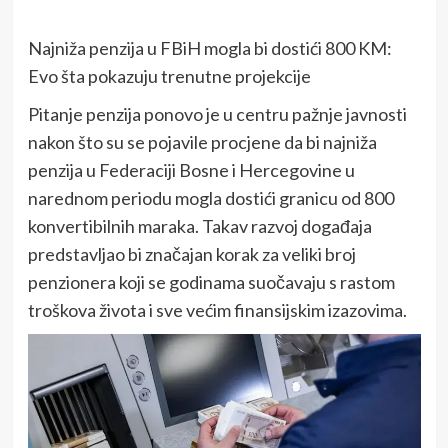
Najniža penzija u FBiH mogla bi dostići 800 KM:
Evo šta pokazuju trenutne projekcije
Pitanje penzija ponovo je u centru pažnje javnosti
nakon što su se pojavile procjene da bi najniža
penzija u Federaciji Bosne i Hercegovine u
narednom periodu mogla dostići granicu od 800
konvertibilnih maraka. Takav razvoj događaja
predstavljao bi značajan korak za veliki broj
penzionera koji se godinama suočavaju s rastom
troškova života i sve većim finansijskim izazovima.