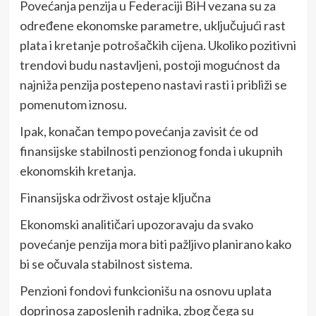
Povećanja penzija u Federaciji BiH vezana su za
određene ekonomske parametre, uključujući rast
plata i kretanje potrošačkih cijena. Ukoliko pozitivni
trendovi budu nastavljeni, postoji mogućnost da
najniža penzija postepeno nastavi rasti i približi se
pomenutom iznosu.
Ipak, konačan tempo povećanja zavisit će od
finansijske stabilnosti penzionog fonda i ukupnih
ekonomskih kretanja.
Finansijska održivost ostaje ključna
Ekonomski analitičari upozoravaju da svako
povećanje penzija mora biti pažljivo planirano kako
bi se očuvala stabilnost sistema.
Penzioni fondovi funkcionišu na osnovu uplata
doprinosa zaposlenih radnika, zbog čega su