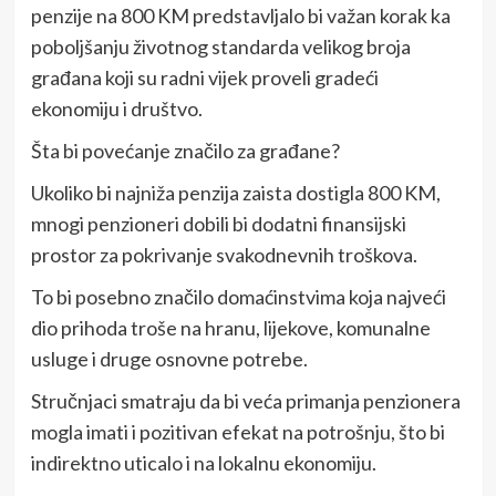
penzije na 800 KM predstavljalo bi važan korak ka
poboljšanju životnog standarda velikog broja
građana koji su radni vijek proveli gradeći
ekonomiju i društvo.
Šta bi povećanje značilo za građane?
Ukoliko bi najniža penzija zaista dostigla 800 KM,
mnogi penzioneri dobili bi dodatni finansijski
prostor za pokrivanje svakodnevnih troškova.
To bi posebno značilo domaćinstvima koja najveći
dio prihoda troše na hranu, lijekove, komunalne
usluge i druge osnovne potrebe.
Stručnjaci smatraju da bi veća primanja penzionera
mogla imati i pozitivan efekat na potrošnju, što bi
indirektno uticalo i na lokalnu ekonomiju.