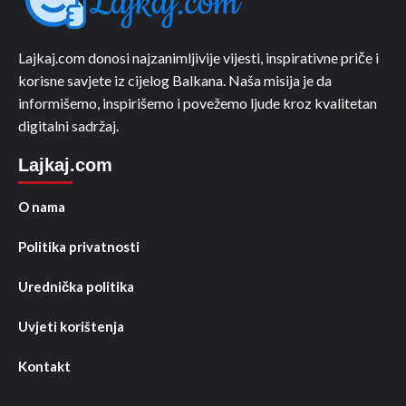
Lajkaj.com donosi najzanimljivije vijesti, inspirativne priče i
korisne savjete iz cijelog Balkana. Naša misija je da
informišemo, inspirišemo i povežemo ljude kroz kvalitetan
digitalni sadržaj.
Lajkaj.com
O nama
Politika privatnosti
Urednička politika
Uvjeti korištenja
Kontakt