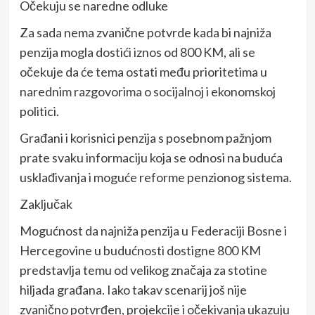
Očekuju se naredne odluke
Za sada nema zvanične potvrde kada bi najniža
penzija mogla dostići iznos od 800 KM, ali se
očekuje da će tema ostati među prioritetima u
narednim razgovorima o socijalnoj i ekonomskoj
politici.
Građani i korisnici penzija s posebnom pažnjom
prate svaku informaciju koja se odnosi na buduća
usklađivanja i moguće reforme penzionog sistema.
Zaključak
Mogućnost da najniža penzija u Federaciji Bosne i
Hercegovine u budućnosti dostigne 800 KM
predstavlja temu od velikog značaja za stotine
hiljada građana. Iako takav scenarij još nije
zvanično potvrđen, projekcije i očekivanja ukazuju