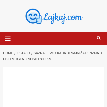
Skip
to
content
Primary
Menu
HOME
OSTALO
SAZNALI SMO KADA BI NAJNIŽA PENZIJA U
FBIH MOGLA IZNOSITI 800 KM