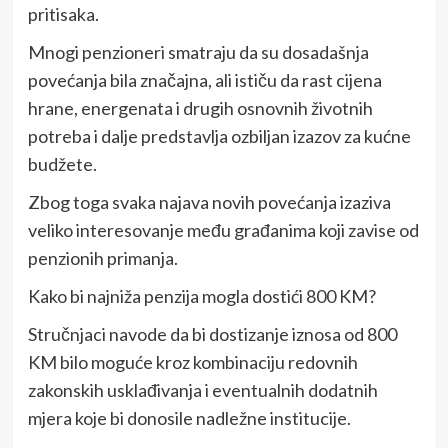
pritisaka.
Mnogi penzioneri smatraju da su dosadašnja
povećanja bila značajna, ali ističu da rast cijena
hrane, energenata i drugih osnovnih životnih
potreba i dalje predstavlja ozbiljan izazov za kućne
budžete.
Zbog toga svaka najava novih povećanja izaziva
veliko interesovanje među građanima koji zavise od
penzionih primanja.
Kako bi najniža penzija mogla dostići 800 KM?
Stručnjaci navode da bi dostizanje iznosa od 800
KM bilo moguće kroz kombinaciju redovnih
zakonskih usklađivanja i eventualnih dodatnih
mjera koje bi donosile nadležne institucije.