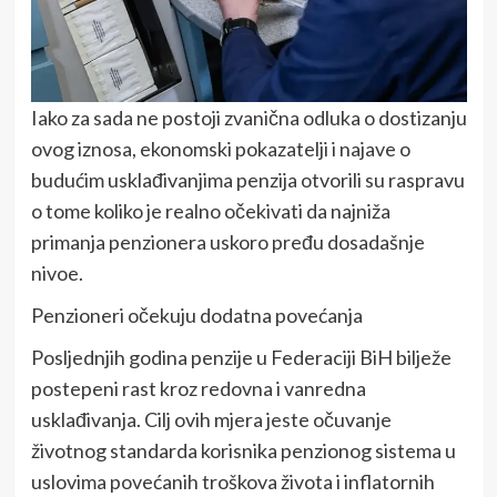
Iako za sada ne postoji zvanična odluka o dostizanju
ovog iznosa, ekonomski pokazatelji i najave o
budućim usklađivanjima penzija otvorili su raspravu
o tome koliko je realno očekivati da najniža
primanja penzionera uskoro pređu dosadašnje
nivoe.
Penzioneri očekuju dodatna povećanja
Posljednjih godina penzije u Federaciji BiH bilježe
postepeni rast kroz redovna i vanredna
usklađivanja. Cilj ovih mjera jeste očuvanje
životnog standarda korisnika penzionog sistema u
uslovima povećanih troškova života i inflatornih