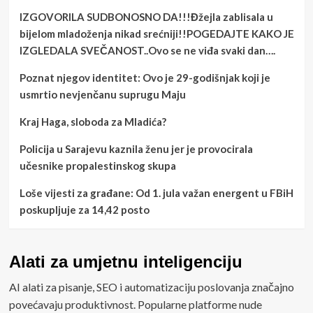
IZGOVORILA SUDBONOSNO DA!!!Đžejla zablisala u
bijelom mladoženja nikad srećniji!!POGEDAJTE KAKO JE
IZGLEDALA SVEČANOST..Ovo se ne viđa svaki dan….
Poznat njegov identitet: Ovo je 29-godišnjak koji je
usmrtio nevjenčanu suprugu Maju
Kraj Haga, sloboda za Mladića?
Policija u Sarajevu kaznila ženu jer je provocirala
učesnike propalestinskog skupa
Loše vijesti za građane: Od 1. jula važan energent u FBiH
poskupljuje za 14,42 posto
Alati za umjetnu inteligenciju
AI alati za pisanje, SEO i automatizaciju poslovanja značajno
povećavaju produktivnost. Popularne platforme nude