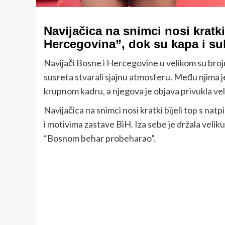
Navijačica na snimci nosi kratki
Hercegovina”, dok su kapa i su
Navijači Bosne i Hercegovine u velikom su broju
susreta stvarali sjajnu atmosferu. Među njima je
krupnom kadru, a njegova je objava privukla vel
Navijačica na snimci nosi kratki bijeli top s na
i motivima zastave BiH. Iza sebe je držala veli
“Bosnom behar probeharao”.