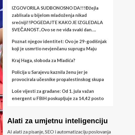
IZGOVORILA SUDBONOSNO DA!!!Đžejla
zablisala u bijelom mladoženja nikad
srećniji!!POGEDAJTE KAKO JE IZGLEDALA
SVEČANOST..Ovo se ne viđa svaki dan….
Poznat njegov identitet: Ovo je 29-godišnjak
koji je usmrtio nevjenčanu suprugu Maju
Kraj Haga, sloboda za Mladića?
Policija u Sarajevu kaznila ženu jer je
provocirala učesnike propalestinskog skupa
Loše vijesti za građane: Od 1. jula važan
energent u FBiH poskupljuje za 14,42 posto
Alati za umjetnu inteligenciju
AI alati za pisanje, SEO i automatizaciju poslovanja