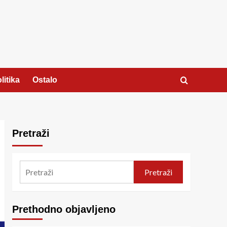
litika
Ostalo
Pretraži
Pretraži
Prethodno objavljeno