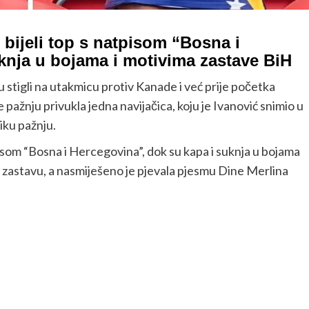
 bijeli top s natpisom “Bosna i
knja u bojama i motivima zastave BiH
 stigli na utakmicu protiv Kanade i već prije početka
 pažnju privukla jedna navijačica, koju je Ivanović snimio u
iku pažnju.
tpisom “Bosna i Hercegovina”, dok su kapa i suknja u bojama
ku zastavu, a nasmiješeno je pjevala pjesmu Dine Merlina