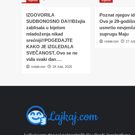
IZGOVORILA
Poznat njegov ide
SUDBONOSNO DA!!!Đžejla
Ovo je 29-godišnj
zablisala u bijelom
usmrtio nevjenč
mladoženja nikad
suprugu Maju
srećniji!!POGEDAJTE
redakcion
27 Jul
KAKO JE IZGLEDALA
SVEČANOST..Ovo se ne
viđa svaki dan….
redakcion
28 Jula, 2026
Lajkaj.com donosi najzanimljivije vijesti, inspirativne