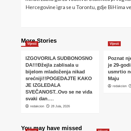
Hercegovine igra se u Torontu, gdje BiH ima vel
More Stories
Vijesti
Vijesti
IZGOVORILA SUDBONOSNO
Poznat nj
DA!!!Đžejla zablisala u
je 29-godi
bijelom mladoženja nikad
usmrtio 
srećniji!!POGEDAJTE KAKO
Maju
JE IZGLEDALA
redakcion
SVEČANOST..Ovo se ne viđa
svaki dan….
redakcion
28 Jula, 2026
You may have missed
Vijesti
Vijesti