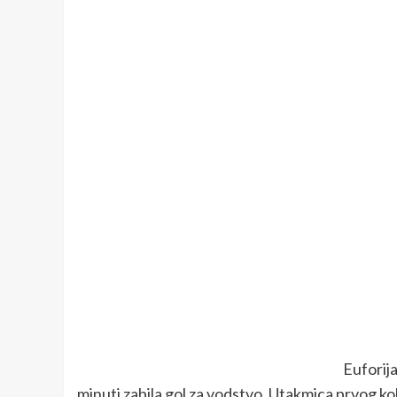
Euforija
minuti zabila gol za vodstvo. Utakmica prvog k