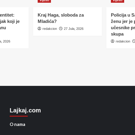
ntitet:
Kraj Haga, sloboda za
Policija u 
ak koji je
Mladića?
ženu jer je
anu
učesnike p
redakcion
27 Jula, 2026
skupa
a, 2026
redakcion
Lajkaj.com
O nama