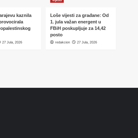
Sarajevu kaznila
Loše vijesti za građane: Od
 provocirala
1. jula važan energent u
ropalestinskog
FBiH poskupljuje za 14,42
posto
27 Jula, 2026
redakcion
27 Jula, 2026