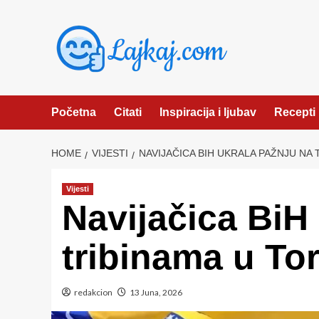
Skip
to
content
Početna
Citati
Inspiracija i ljubav
Recepti
HOME
VIJESTI
NAVIJAČICA BIH UKRALA PAŽNJU NA
Vijesti
Navijačica BiH
tribinama u To
redakcion
13 Juna, 2026