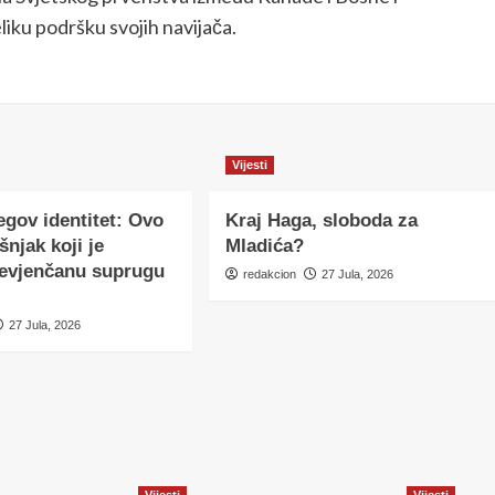
iku podršku svojih navijača.
Vijesti
egov identitet: Ovo
Kraj Haga, sloboda za
šnjak koji je
Mladića?
nevjenčanu suprugu
redakcion
27 Jula, 2026
27 Jula, 2026
Vijesti
Vijesti