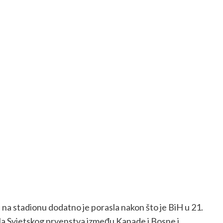
 na stadionu dodatno je porasla nakon što je BiH u 21.
ola Svjetskog prvenstva između Kanade i Bosne i