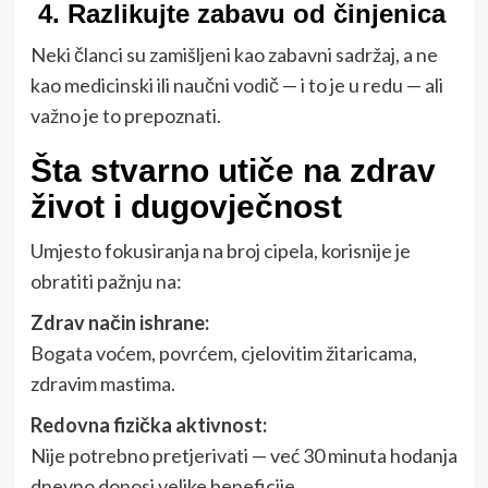
4. Razlikujte zabavu od činjenica
Neki članci su zamišljeni kao zabavni sadržaj, a ne
kao medicinski ili naučni vodič — i to je u redu — ali
važno je to prepoznati.
Šta stvarno utiče na zdrav
život i dugovječnost
Umjesto fokusiranja na broj cipela, korisnije je
obratiti pažnju na:
Zdrav način ishrane:
Bogata voćem, povrćem, cjelovitim žitaricama,
zdravim mastima.
Redovna fizička aktivnost:
Nije potrebno pretjerivati — već 30 minuta hodanja
dnevno donosi velike beneficije.