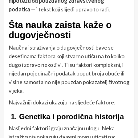
hipotezu
od
pouzdanog zdravstvenog
podatka
— i tekst koji slijedi upravo to radi.
Šta nauka zaista kaže o
dugovječnosti
Naučna istraživanja o dugovječnosti bave se
desetinama faktora koji stvarno utiču na to koliko
dugo i zdravo neko živi. Ti su faktori kompleksni, i
nijedan pojedinačni podatak poput broja obuće ili
visine samostalno nije pouzdan pokazatelj životnog
vijeka.
Najvažniji dokazi ukazuju na sljedeće faktore:
1.
Genetika i porodična historija
Nasljedni faktori igraju značajnu ulogu. Neka
istraživanja pokazuju da geni mogu uticati na: