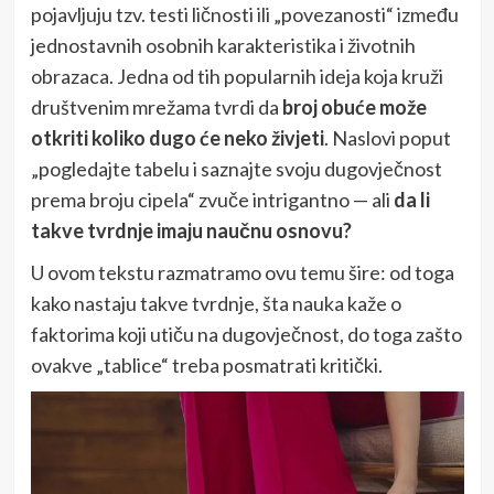
pojavljuju tzv. testi ličnosti ili „povezanosti“ između
jednostavnih osobnih karakteristika i životnih
obrazaca. Jedna od tih popularnih ideja koja kruži
društvenim mrežama tvrdi da
broj obuće može
otkriti koliko dugo će neko živjeti
. Naslovi poput
„pogledajte tabelu i saznajte svoju dugovječnost
prema broju cipela“ zvuče intrigantno — ali
da li
takve tvrdnje imaju naučnu osnovu?
U ovom tekstu razmatramo ovu temu šire: od toga
kako nastaju takve tvrdnje, šta nauka kaže o
faktorima koji utiču na dugovječnost, do toga zašto
ovakve „tablice“ treba posmatrati kritički.