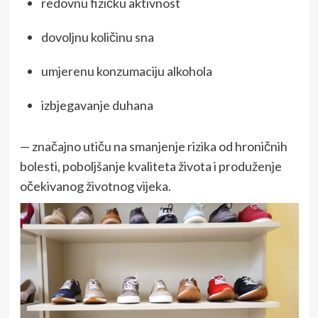
redovnu fizičku aktivnost
dovoljnu količinu sna
umjerenu konzumaciju alkohola
izbjegavanje duhana
— značajno utiču na smanjenje rizika od hroničnih
bolesti, poboljšanje kvaliteta života i produženje
očekivanog životnog vijeka.