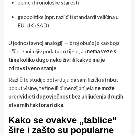
polne i hronološke starosti
geopolitike (npr. različiti standardi veličina u
EU, UK i SAD)
U jednostavnoj analogiji — broj obuće je kao boja
očiju: zanimljiv podatak o tijelu, ali
nema veze s
time koliko dugo neko živi ili kakvo mu je
zdravstveno stanje
.
Različite studije potvrđuju da sam fizički atribut
poput visine, težine ili dimenzija tijela
ne može
predvidjeti dugovječnost bez uključenja drugih,
stvarnih faktora rizika
.
Kako se ovakve „tablice“
šire i zašto su popularne