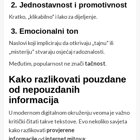
2.
Jednostavnost i promotivnost
Kratko, „klikabilno“ i lako za dijeljenje.
3.
Emocionalni ton
Naslovi koji impliciraju da otkrivaju „tajnu“ ili
„misteriju“ stvaraju osjećaj radoznalosti.
Međutim, popularnost ne znači
tačnost
.
Kako razlikovati pouzdane
od nepouzdanih
informacija
U modernom digitalnom okruženju veoma je važno
kritički čitati takve tekstove. Evo nekoliko savjeta
kako razlikovati
provjerene
informacije
od
internet mitova
: