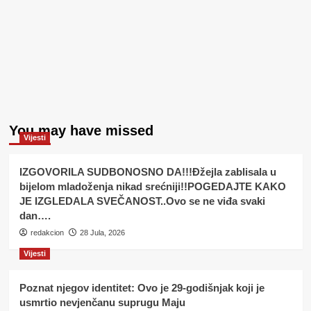
You may have missed
Vijesti
IZGOVORILA SUDBONOSNO DA!!!Đžejla zablisala u
bijelom mladoženja nikad srećniji!!POGEDAJTE KAKO
JE IZGLEDALA SVEČANOST..Ovo se ne viđa svaki
dan….
redakcion
28 Jula, 2026
Vijesti
Poznat njegov identitet: Ovo je 29-godišnjak koji je
usmrtio nevjenčanu suprugu Maju