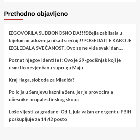
Prethodno objavljeno
IZGOVORILA SUDBONOSNO DA!!!Đžejla zablisala u
bijelom mladoženja nikad srećniji!!POGEDAJTE KAKO JE
IZGLEDALA SVEČANOST..Ovo se ne viđa svaki dan….
Poznat njegov identitet: Ovo je 29-godišnjak koji je
usmrtio nevjenčanu suprugu Maju
Kraj Haga, sloboda za Mladića?
Policija u Sarajevu kaznila ženu jer je provocirala
učesnike propalestinskog skupa
Loše vijesti za građane: Od 1. jula važan energent u FBiH
poskupljuje za 14,42 posto