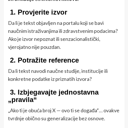
1. Provjerite izvor
Da li je tekst objavljen na portalu koji se bavi
naučnim istraživanjima ili zdravstvenim podacima?
Ako je izvor nepoznat ili senzacionalistički,
vjerojatno nije pouzdan.
2. Potražite reference
Da li tekst navodi naučne studije, institucije ili
konkretne podatke iz priznatih izvora?
3. Izbjegavajte jednostavna
„pravila“
„Ako ti je obuća broj X — ovo ti se događa“… ovakve
tvrdnje obično su generalizacije bez osnove.