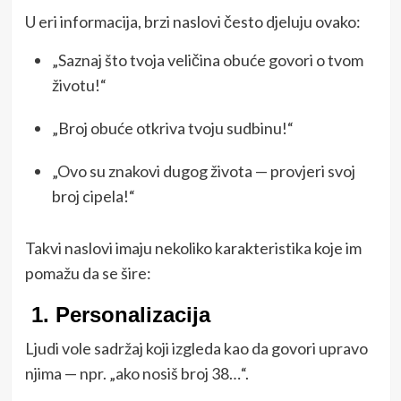
U eri informacija, brzi naslovi često djeluju ovako:
„Saznaj što tvoja veličina obuće govori o tvom
životu!“
„Broj obuće otkriva tvoju sudbinu!“
„Ovo su znakovi dugog života — provjeri svoj
broj cipela!“
Takvi naslovi imaju nekoliko karakteristika koje im
pomažu da se šire:
1.
Personalizacija
Ljudi vole sadržaj koji izgleda kao da govori upravo
njima — npr. „ako nosiš broj 38…“.