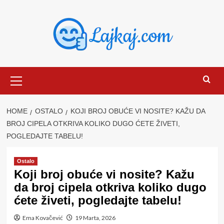
Skip
to
content
Primary
Menu
HOME
OSTALO
KOJI BROJ OBUĆE VI NOSITE? KAŽU DA
BROJ CIPELA OTKRIVA KOLIKO DUGO ĆETE ŽIVETI,
POGLEDAJTE TABELU!
Ostalo
Koji broj obuće vi nosite? Kažu
da broj cipela otkriva koliko dugo
ćete živeti, pogledajte tabelu!
Ema Kovačević
19 Marta, 2026