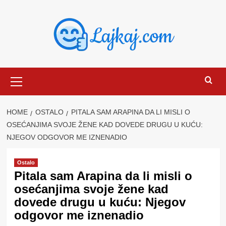
Skip
to
content
Primary
Menu
HOME
OSTALO
PITALA SAM ARAPINA DA LI MISLI O
OSEĆANJIMA SVOJE ŽENE KAD DOVEDE DRUGU U KUĆU:
NJEGOV ODGOVOR ME IZNENADIO
Ostalo
Pitala sam Arapina da li misli o
osećanjima svoje žene kad
dovede drugu u kuću: Njegov
odgovor me iznenadio