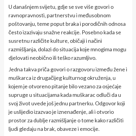
U današnjem svijetu, gdje se sve više govori o
ravnopravnosti, partnerstvu i međusobnom
poštovanju, teme poput braka i porodičnih odnosa
često izazivaju snažne reakcije. Posebno kada se
susretnu različite kulture, običaji i načini
razmišljanja, dolazi do situacija koje mnogima mogu
djelovati neobično ili teško razumljivo.
Jedna takva priča govori o razgovoru između žene i
muškarca iz drugačijeg kulturnog okruženja, u
kojem je otvoreno pitanje bilo vezano za osjećaje
supruge u situacijama kada muškarac odluči da u
svoj život uvede još jednu partnerku. Odgovor koji
je uslijedio izazvao je iznenađenje, ali i otvorio
prostor za dublje razmišljanje o tome kako različiti
ljudi gledaju na brak, obaveze i emocije.