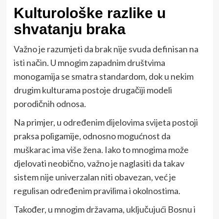
Kulturološke razlike u
shvatanju braka
Važno je razumjeti da brak nije svuda definisan na
isti način. U mnogim zapadnim društvima
monogamija se smatra standardom, dok u nekim
drugim kulturama postoje drugačiji modeli
porodičnih odnosa.
Na primjer, u određenim dijelovima svijeta postoji
praksa poligamije, odnosno mogućnost da
muškarac ima više žena. Iako to mnogima može
djelovati neobično, važno je naglasiti da takav
sistem nije univerzalan niti obavezan, već je
regulisan određenim pravilima i okolnostima.
Također, u mnogim državama, uključujući Bosnu i