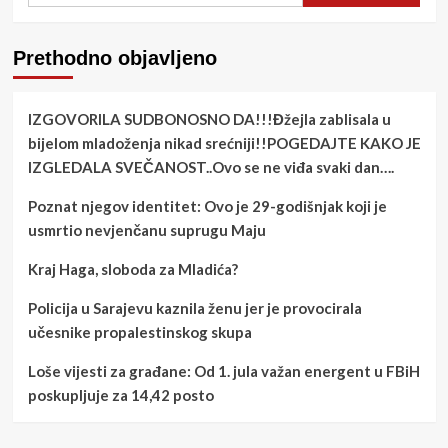
Prethodno objavljeno
IZGOVORILA SUDBONOSNO DA!!!Đžejla zablisala u
bijelom mladoženja nikad srećniji!!POGEDAJTE KAKO JE
IZGLEDALA SVEČANOST..Ovo se ne viđa svaki dan….
Poznat njegov identitet: Ovo je 29-godišnjak koji je
usmrtio nevjenčanu suprugu Maju
Kraj Haga, sloboda za Mladića?
Policija u Sarajevu kaznila ženu jer je provocirala
učesnike propalestinskog skupa
Loše vijesti za građane: Od 1. jula važan energent u FBiH
poskupljuje za 14,42 posto