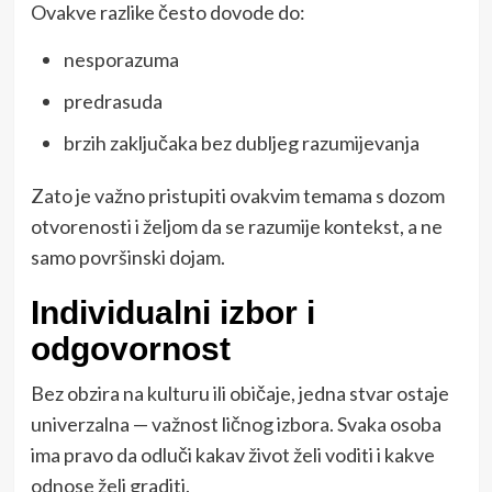
Ovakve razlike često dovode do:
nesporazuma
predrasuda
brzih zaključaka bez dubljeg razumijevanja
Zato je važno pristupiti ovakvim temama s dozom
otvorenosti i željom da se razumije kontekst, a ne
samo površinski dojam.
Individualni izbor i
odgovornost
Bez obzira na kulturu ili običaje, jedna stvar ostaje
univerzalna — važnost ličnog izbora. Svaka osoba
ima pravo da odluči kakav život želi voditi i kakve
odnose želi graditi.