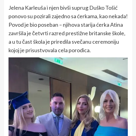
Jelena Karleuša i njen bivši suprug Duško Tošić
ponovo su pozirali zajedno sa ćerkama, kao nekada!
Povod je bio poseban – njihova starija ćerka Atina
završila je četvrti razred prestižne britanske škole,
a u tu čast škola je priredila svečanu ceremoniju
kojoj je prisustvovala cela porodica.