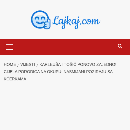
Skip
to
content
Primary
Menu
HOME
VIJESTI
KARLEUŠA I TOŠIĆ PONOVO ZAJEDNO!
CIJELA PORODICA NA OKUPU: NASMIJANI POZIRAJU SA
KĆERKAMA