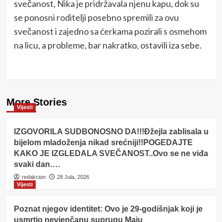
svečanost, Nika je pridržavala njenu kapu, dok su
se ponosni roditelji posebno spremili za ovu
svečanost i zajedno sa ćerkama pozirali s osmehom
na licu, a probleme, bar nakratko, ostavili iza sebe.
More Stories
Vijesti
IZGOVORILA SUDBONOSNO DA!!!Đžejla zablisala u
bijelom mladoženja nikad srećniji!!POGEDAJTE
KAKO JE IZGLEDALA SVEČANOST..Ovo se ne viđa
svaki dan….
redakcion
28 Jula, 2026
Vijesti
Poznat njegov identitet: Ovo je 29-godišnjak koji je
usmrtio nevjenčanu suprugu Maju