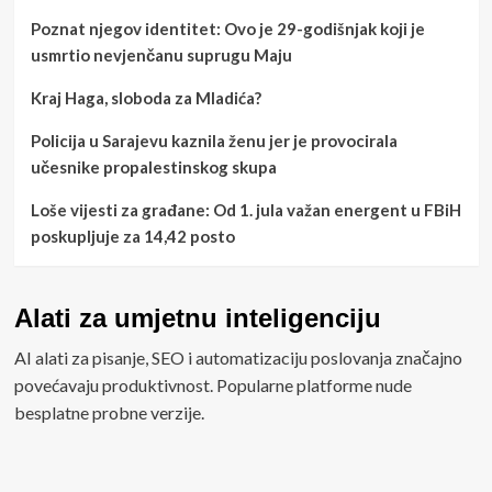
Poznat njegov identitet: Ovo je 29-godišnjak koji je
usmrtio nevjenčanu suprugu Maju
Kraj Haga, sloboda za Mladića?
Policija u Sarajevu kaznila ženu jer je provocirala
učesnike propalestinskog skupa
Loše vijesti za građane: Od 1. jula važan energent u FBiH
poskupljuje za 14,42 posto
Alati za umjetnu inteligenciju
AI alati za pisanje, SEO i automatizaciju poslovanja značajno
povećavaju produktivnost. Popularne platforme nude
besplatne probne verzije.