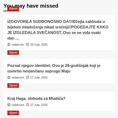
You may have missed
Vijesti
IZGOVORILA SUDBONOSNO DA!!!Đžejla zablisala u
bijelom mladoženja nikad srećniji!!POGEDAJTE KAKO
JE IZGLEDALA SVEČANOST..Ovo se ne viđa svaki
dan….
redakcion
28 Jula, 2026
Vijesti
Poznat njegov identitet: Ovo je 29-godišnjak koji je
usmrtio nevjenčanu suprugu Maju
redakcion
27 Jula, 2026
Vijesti
Kraj Haga, sloboda za Mladića?
redakcion
27 Jula, 2026
Vijesti