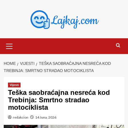
Skip
to
content
Primary
Menu
HOME
VIJESTI
TEŠKA SAOBRAĆAJNA NESREĆA KOD
TREBINJA: SMRTNO STRADAO MOTOCIKLISTA
Vijesti
Teška saobraćajna nesreća kod
Trebinja: Smrtno stradao
motociklista
redakcion
14 Juna, 2026