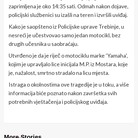
zaprimljena je oko 14:35 sati. Odmah nakon dojave,
policijski službenici su izašli na teren i izvršili uviđaj.
Kako je saopšteno iz Policijske uprave Trebinje, u
nesreći je učestvovao samo jedan motocikl, bez
drugih učesnika u saobraćaju.
Utvrđeno je da je riječ o motociklu marke ‘Yamaha’,
kojim je upravljalo lice inicijala M.P. iz Mostara, koje
je, nažalost, smrtno stradalo na licu mjesta.
Istraga o okolnostima ove tragedije je u toku, a više
informacija biće poznato nakon završetka svih
potrebnih vještačenja i policijskog uviđaja.
More Stories