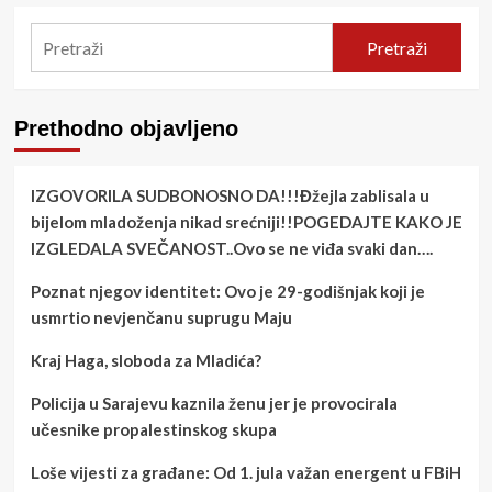
Pretraži
Prethodno objavljeno
IZGOVORILA SUDBONOSNO DA!!!Đžejla zablisala u
bijelom mladoženja nikad srećniji!!POGEDAJTE KAKO JE
IZGLEDALA SVEČANOST..Ovo se ne viđa svaki dan….
Poznat njegov identitet: Ovo je 29-godišnjak koji je
usmrtio nevjenčanu suprugu Maju
Kraj Haga, sloboda za Mladića?
Policija u Sarajevu kaznila ženu jer je provocirala
učesnike propalestinskog skupa
Loše vijesti za građane: Od 1. jula važan energent u FBiH