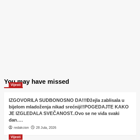
You may have missed
Vijesti
IZGOVORILA SUDBONOSNO DA!!!Đžejla zablisala u
bijelom mladoženja nikad srećniji!!POGEDAJTE KAKO
JE IZGLEDALA SVEČANOST..Ovo se ne viđa svaki
dan….
redakcion
28 Jula, 2026
Vijesti