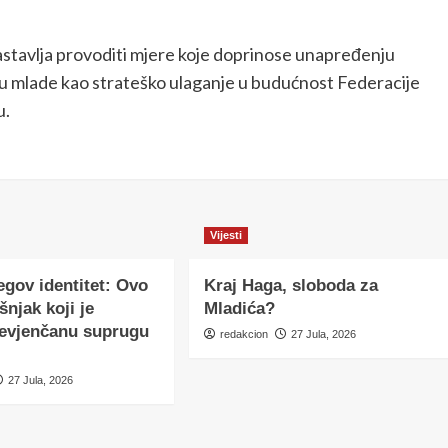
.
astavlja provoditi mjere koje doprinose unapređenju
u mlade kao strateško ulaganje u budućnost Federacije
u.
Vijesti
egov identitet: Ovo
Kraj Haga, sloboda za
šnjak koji je
Mladića?
nevjenčanu suprugu
redakcion
27 Jula, 2026
27 Jula, 2026