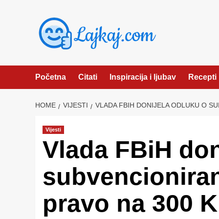
Skip
to
content
Početna
Citati
Inspiracija i ljubav
Recepti
HOME
VIJESTI
VLADA FBIH DONIJELA ODLUKU O SU
Vijesti
Vlada FBiH don
subvencioniran
pravo na 300 