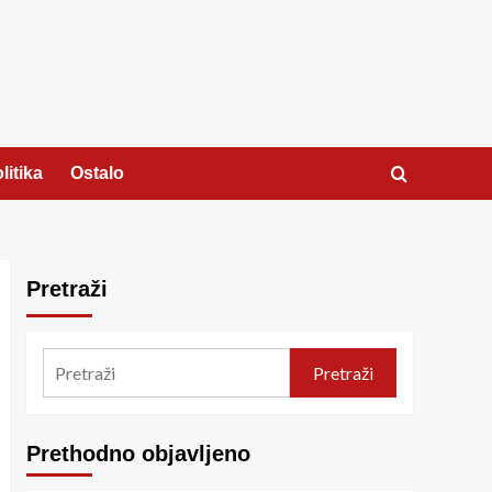
litika
Ostalo
Pretraži
Pretraži
Prethodno objavljeno