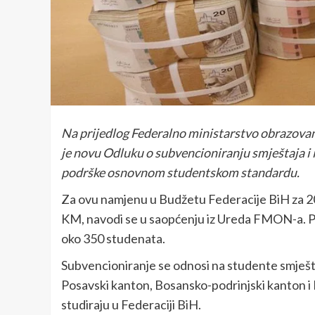
Na prijedlog Federalno ministarstvo obrazovanj
je novu Odluku o subvencioniranju smještaja i
podrške osnovnom studentskom standardu.
Za ovu namjenu u Budžetu Federacije BiH za 20
KM, navodi se u saopćenju iz Ureda FMON-a. P
oko 350 studenata.
Subvencioniranje se odnosi na studente smješ
Posavski kanton, Bosansko-podrinjski kanton i K
studiraju u Federaciji BiH.