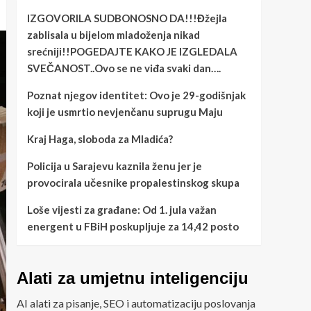
IZGOVORILA SUDBONOSNO DA!!!Đžejla
zablisala u bijelom mladoženja nikad
srećniji!!POGEDAJTE KAKO JE IZGLEDALA
SVEČANOST..Ovo se ne viđa svaki dan….
Poznat njegov identitet: Ovo je 29-godišnjak
koji je usmrtio nevjenčanu suprugu Maju
Kraj Haga, sloboda za Mladića?
Policija u Sarajevu kaznila ženu jer je
provocirala učesnike propalestinskog skupa
Loše vijesti za građane: Od 1. jula važan
energent u FBiH poskupljuje za 14,42 posto
Alati za umjetnu inteligenciju
AI alati za pisanje, SEO i automatizaciju poslovanja