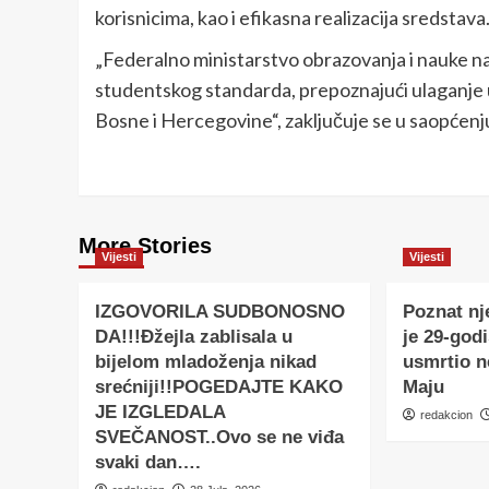
korisnicima, kao i efikasna realizacija sredstava
„Federalno ministarstvo obrazovanja i nauke n
studentskog standarda, prepoznajući ulaganje 
Bosne i Hercegovine“, zaključuje se u saopćenj
More Stories
Vijesti
Vijesti
IZGOVORILA SUDBONOSNO
Poznat nj
DA!!!Đžejla zablisala u
je 29-godi
bijelom mladoženja nikad
usmrtio 
srećniji!!POGEDAJTE KAKO
Maju
JE IZGLEDALA
redakcion
SVEČANOST..Ovo se ne viđa
svaki dan….