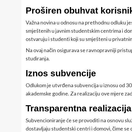
Proširen obuhvat korisni
Važna novina u odnosu na prethodnu odluku jes
smještenih u javnim studentskim centrima i do
ostvaruju i studenti koji su smješteni u privat
Na ovaj način osigurava se ravnopravniji prist
studiranja.
Iznos subvencije
Odlukom je utvrđena subvencija u iznosu od 30
akademske godine. Za realizaciju ove mjere za
Transparentna realizacija
Subvencioniranje će se provoditi na osnovu slu
dostavljaju studentski centri i domovi, čime se