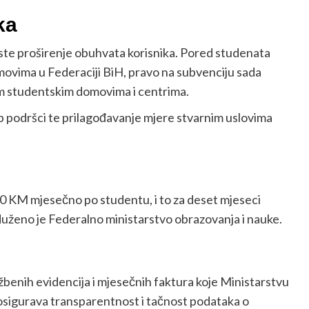
ka
te proširenje obuhvata korisnika. Pored studenata
movima u Federaciji BiH, pravo na subvenciju sada
nim studentskim domovima i centrima.
up podršci te prilagođavanje mjere stvarnim uslovima
0 KM mjesečno po studentu, i to za deset mjeseci
duženo je Federalno ministarstvo obrazovanja i nauke.
žbenih evidencija i mjesečnih faktura koje Ministarstvu
 osigurava transparentnost i tačnost podataka o