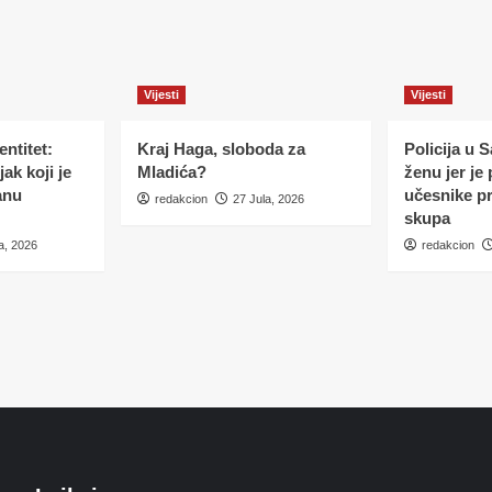
Vijesti
Vijesti
ntitet:
Kraj Haga, sloboda za
Policija u 
ak koji je
Mladića?
ženu jer je
anu
učesnike p
redakcion
27 Jula, 2026
skupa
a, 2026
redakcion