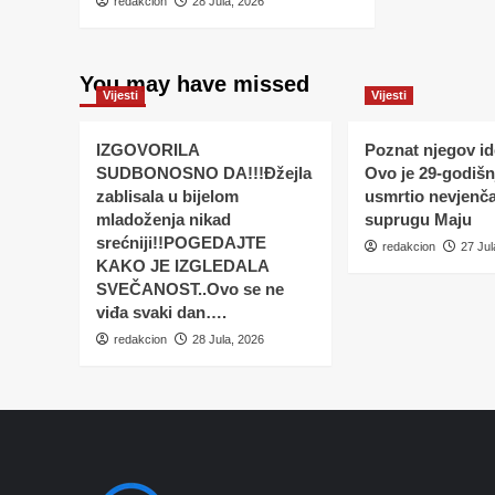
redakcion
28 Jula, 2026
You may have missed
Vijesti
Vijesti
IZGOVORILA
Poznat njegov ide
SUDBONOSNO DA!!!Đžejla
Ovo je 29-godišnj
zablisala u bijelom
usmrtio nevjenč
mladoženja nikad
suprugu Maju
srećniji!!POGEDAJTE
redakcion
27 Jul
KAKO JE IZGLEDALA
SVEČANOST..Ovo se ne
viđa svaki dan….
redakcion
28 Jula, 2026