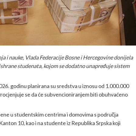
a i nauke, Vlada Federacije Bosne i Hercegovine donijela
 ishrane studenata, kojom se dodatno unapređuje sistem
26. godinu planirana su sredstva u iznosu od 1.000.000
rocjenjuje se da će subvencioniranjem biti obuhvaćeno
tene u studentskim centrima i domovima s područja
anton 10, kao i na studente iz Republika Srpska koji