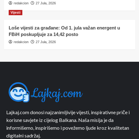
redakcion
27 Jula, 2026
Vijesti
Loše vijesti za građane: Od 1. jula važan energent u
FBiH poskupljuje za 14,42 posto
redakcion
27 Jula, 2026
Lajkaj.com donosi najzanimljivije vijesti, inspirativne priče i
korisne savjete iz cijelog Balkana. Naša misija je da
informišemo, inspirišemo i povežemo ljude kroz kvalitetan
digitalni sadržaj.