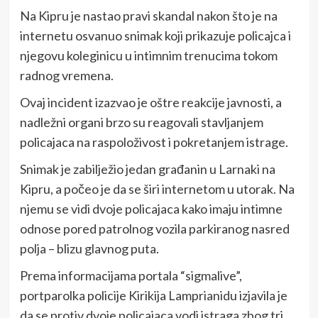
Na Kipru je nastao pravi skandal nakon što je na
internetu osvanuo snimak koji prikazuje policajca i
njegovu koleginicu u intimnim trenucima tokom
radnog vremena.
Ovaj incident izazvao je oštre reakcije javnosti, a
nadležni organi brzo su reagovali stavljanjem
policajaca na raspoloživost i pokretanjem istrage.
Snimak je zabilježio jedan građanin u Larnaki na
Kipru, a počeo je da se širi internetom u utorak. Na
njemu se vidi dvoje policajaca kako imaju intimne
odnose pored patrolnog vozila parkiranog nasred
polja – blizu glavnog puta.
Prema informacijama portala “sigmalive”,
portparolka policije Kirikija Lamprianidu izjavila je
da se protiv dvoje policajaca vodi istraga zbog tri