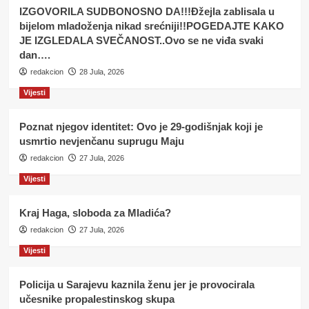
IZGOVORILA SUDBONOSNO DA!!!Đžejla zablisala u
bijelom mladoženja nikad srećniji!!POGEDAJTE KAKO
JE IZGLEDALA SVEČANOST..Ovo se ne viđa svaki
dan….
redakcion
28 Jula, 2026
Vijesti
Poznat njegov identitet: Ovo je 29-godišnjak koji je
usmrtio nevjenčanu suprugu Maju
redakcion
27 Jula, 2026
Vijesti
Kraj Haga, sloboda za Mladića?
redakcion
27 Jula, 2026
Vijesti
Policija u Sarajevu kaznila ženu jer je provocirala
učesnike propalestinskog skupa