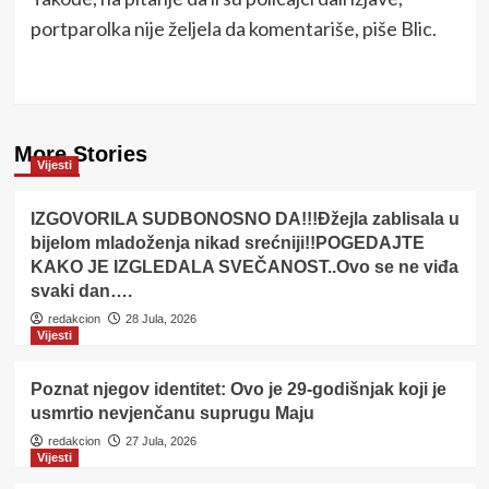
portparolka nije željela da komentariše, piše Blic.
More Stories
Vijesti
IZGOVORILA SUDBONOSNO DA!!!Đžejla zablisala u
bijelom mladoženja nikad srećniji!!POGEDAJTE
KAKO JE IZGLEDALA SVEČANOST..Ovo se ne viđa
svaki dan….
redakcion
28 Jula, 2026
Vijesti
Poznat njegov identitet: Ovo je 29-godišnjak koji je
usmrtio nevjenčanu suprugu Maju
redakcion
27 Jula, 2026
Vijesti