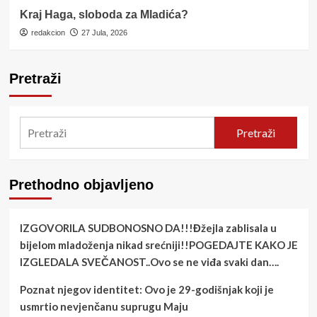
Kraj Haga, sloboda za Mladića?
redakcion
27 Jula, 2026
Pretraži
Pretraži
Prethodno objavljeno
IZGOVORILA SUDBONOSNO DA!!!Đžejla zablisala u
bijelom mladoženja nikad srećniji!!POGEDAJTE KAKO JE
IZGLEDALA SVEČANOST..Ovo se ne viđa svaki dan….
Poznat njegov identitet: Ovo je 29-godišnjak koji je
usmrtio nevjenčanu suprugu Maju