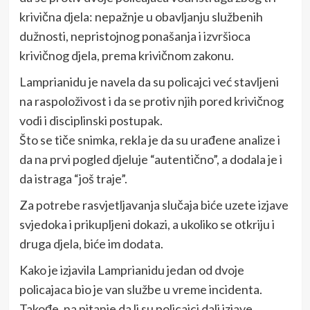
krivična djela: nepažnje u obavljanju službenih
dužnosti, nepristojnog ponašanja i izvršioca
krivičnog djela, prema krivičnom zakonu.
Lamprianidu je navela da su policajci već stavljeni
na raspoloživost i da se protiv njih pored krivičnog
vodi i disciplinski postupak.
Što se tiče snimka, rekla je da su urađene analize i
da na prvi pogled djeluje “autentično”, a dodala je i
da istraga “još traje”.
Za potrebe rasvjetljavanja slučaja biće uzete izjave
svjedoka i prikupljeni dokazi, a ukoliko se otkriju i
druga djela, biće im dodata.
Kako je izjavila Lamprianidu jedan od dvoje
policajaca bio je van službe u vreme incidenta.
Takođe, na pitanje da li su policajci dali izjave,