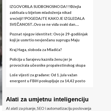
IZGOVORILA SUDBONOSNO DA!!!Đžejla
zablisala u bijelom mladoženja nikad
srećniji!!POGEDAJTE KAKO JE IZGLEDALA
SVEČANOST..Ovo se ne viđa svaki dan….
Poznat njegov identitet: Ovo je 29-godišnjak
koji je usmrtio nevjenčanu suprugu Maju
Kraj Haga, sloboda za Mladića?
Policija u Sarajevu kaznila ženu jer je
provocirala učesnike propalestinskog skupa
Loše vijesti za građane: Od 1. jula važan
energent u FBiH poskupljuje za 14,42 posto
Alati za umjetnu inteligenciju
AI alati za pisanje, SEO i automatizaciju poslovanja