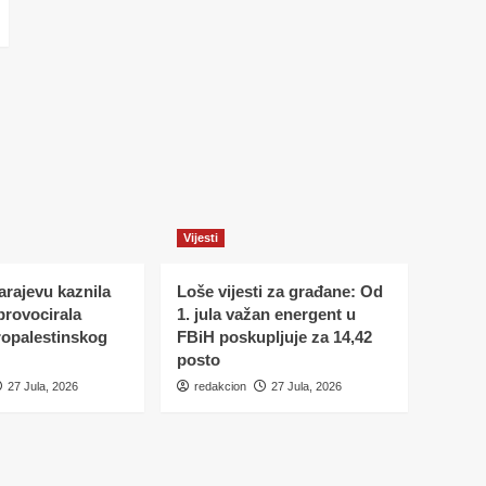
Vijesti
Sarajevu kaznila
Loše vijesti za građane: Od
 provocirala
1. jula važan energent u
ropalestinskog
FBiH poskupljuje za 14,42
posto
27 Jula, 2026
redakcion
27 Jula, 2026