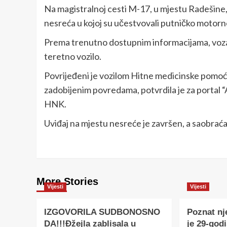
Na magistralnoj cesti M-17, u mjestu Radešine,
nesreća u kojoj su učestvovali putničko motorn
Prema trenutno dostupnim informacijama, vozač 
teretno vozilo.
Povrijeđeni je vozilom Hitne medicinske pomoći
zadobijenim povredama, potvrdila je za portal “
HNK.
Uviđaj na mjestu nesreće je završen, a saobraća
More Stories
Vijesti
Vijesti
IZGOVORILA SUDBONOSNO
Poznat nj
DA!!!Đžejla zablisala u
je 29-godi