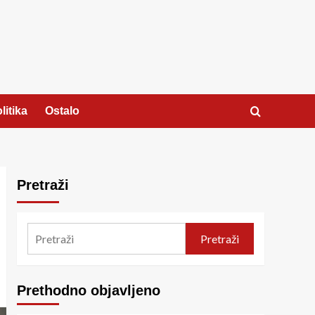
litika
Ostalo
Pretraži
Pretraži
Prethodno objavljeno