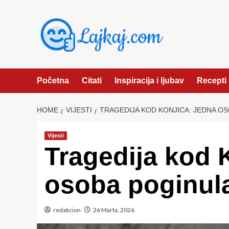
Skip
to
content
Početna
Citati
Inspiracija i ljubav
Recepti
HOME
VIJESTI
TRAGEDIJA KOD KONJICA: JEDNA O
Vijesti
Tragedija kod 
osoba poginul
redakcion
26 Marta, 2026