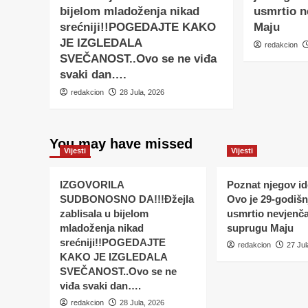
bijelom mladoženja nikad
usmrtio 
srećniji!!POGEDAJTE KAKO
Maju
JE IZGLEDALA
redakcion
SVEČANOST..Ovo se ne viđa
svaki dan….
redakcion
28 Jula, 2026
You may have missed
Vijesti
Vijesti
IZGOVORILA
Poznat njegov ide
SUDBONOSNO DA!!!Đžejla
Ovo je 29-godišnj
zablisala u bijelom
usmrtio nevjenč
mladoženja nikad
suprugu Maju
srećniji!!POGEDAJTE
redakcion
27 Jul
KAKO JE IZGLEDALA
SVEČANOST..Ovo se ne
viđa svaki dan….
redakcion
28 Jula, 2026