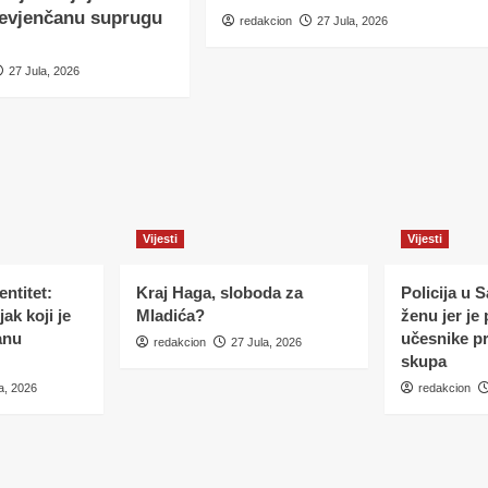
nevjenčanu suprugu
redakcion
27 Jula, 2026
27 Jula, 2026
Vijesti
Vijesti
ntitet:
Kraj Haga, sloboda za
Policija u 
ak koji je
Mladića?
ženu jer je
anu
učesnike p
redakcion
27 Jula, 2026
skupa
a, 2026
redakcion