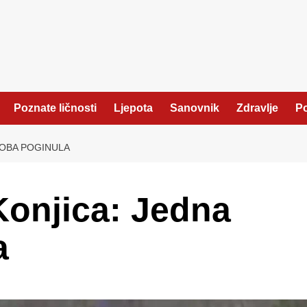
Poznate ličnosti
Ljepota
Sanovnik
Zdravlje
Po
SOBA POGINULA
Konjica: Jedna
a