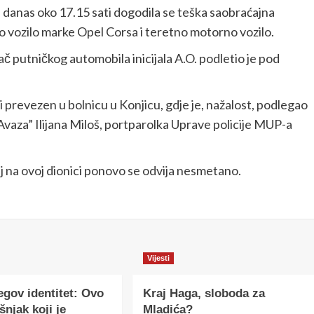
 danas oko 17.15 sati dogodila se teška saobraćajna
o vozilo marke Opel Corsa i teretno motorno vozilo.
putničkog automobila inicijala A.O. podletio je pod
 prevezen u bolnicu u Konjicu, gdje je, nažalost, podlegao
Avaza” Ilijana Miloš, portparolka Uprave policije MUP-a
j na ovoj dionici ponovo se odvija nesmetano.
Vijesti
egov identitet: Ovo
Kraj Haga, sloboda za
šnjak koji je
Mladića?