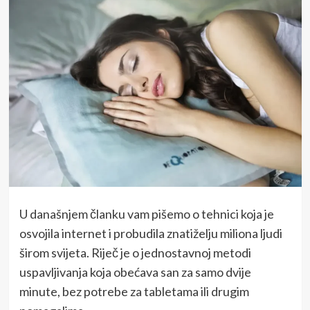
U današnjem članku vam pišemo o tehnici koja je
osvojila internet i probudila znatiželju miliona ljudi
širom svijeta. Riječ je o jednostavnoj metodi
uspavljivanja koja obećava san za samo dvije
minute, bez potrebe za tabletama ili drugim