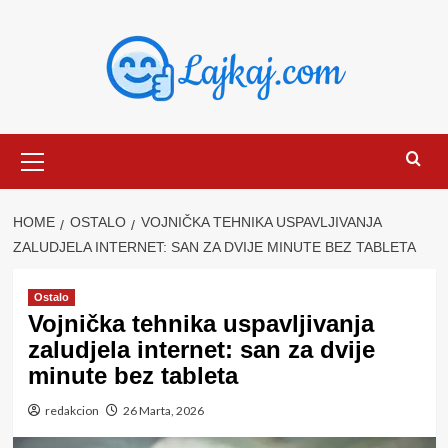
Skip
to
content
Primary
Menu
HOME
OSTALO
VOJNIČKA TEHNIKA USPAVLJIVANJA
ZALUDJELA INTERNET: SAN ZA DVIJE MINUTE BEZ TABLETA
Ostalo
Vojnička tehnika uspavljivanja
zaludjela internet: san za dvije
minute bez tableta
redakcion
26 Marta, 2026