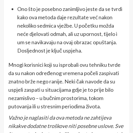
Ono što je posebno zanimljivo jeste da se tvrdi
kako ova metoda daje rezultate već nakon
nekoliko sedmica vježbe. U početku možda
neće djelovati odmah, ali uz upornost, tijelo i
um se navikavaju na ovaj obrazac opuštanja.
Dosljednost je ključ uspjeha.
Mnogi korisnici koji su isprobali ovu tehniku tvrde
da su nakon određenog vremena počeli zaspivati
znatno brže nego ranije. Neki čak navode da su
uspjeli zaspati u situacijama gdje je to prije bilo
nezamislivo – u bučnim prostorima, tokom
putovanja ili u stresnim periodima života.
Važno je naglasiti da ova metoda ne zahtijeva
nikakve dodatne troškove niti posebne uslove. Sve