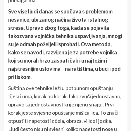
pomagalima.
Sve više ljudi danas se suočava s problemom
nesanice, ubrzanog načina života i stalnog
stresa. Upravo zbog toga, kada se pojavila
takozvana vojnička tehnika uspavljivanja, mnogi
su je odmah poželjeli isprobati. Ova metoda,
kako se navodi, razvijena je za potrebe vojnika
koji su morali brzo zaspati čak i u najtežim i
najstresnijim uslovima – na ratištima, u buci i pod
pritiskom.
Suština ove tehnike leži u potpunom opuštanju
tijela i uma, korak po korak. Iako zvuči jednostavno,
upravo ta jednostavnost krije njenu snagu. Prvi
korak jeste svjesno opuštanje mišića lica. To znači
otpustiti napetost iz čela, obraza, vilice i jezika.
Ljudi često nisu ni svjesni koliko napetosti nose u