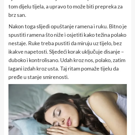
tom dijelu tijela, a upravo to može biti prepreka za
brz san.
Nakon toga slijedi opuštanje ramena i ruku. Bitno je
spustiti ramena što niže i osjetiti kako težina polako
nestaje. Ruke treba pustiti da miruju uz tijelo, bez
ikakve napetosti. Sljedeći korak uključuje disanje –
duboko i kontrolisano. Udah kroz nos, polako, zatim
lagani izdah kroz usta. Taj ritam pomaže tijelu da
pređe u stanje smirenosti.