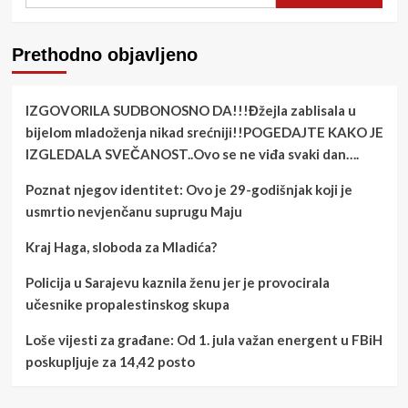
Prethodno objavljeno
IZGOVORILA SUDBONOSNO DA!!!Đžejla zablisala u
bijelom mladoženja nikad srećniji!!POGEDAJTE KAKO JE
IZGLEDALA SVEČANOST..Ovo se ne viđa svaki dan….
Poznat njegov identitet: Ovo je 29-godišnjak koji je
usmrtio nevjenčanu suprugu Maju
Kraj Haga, sloboda za Mladića?
Policija u Sarajevu kaznila ženu jer je provocirala
učesnike propalestinskog skupa
Loše vijesti za građane: Od 1. jula važan energent u FBiH
poskupljuje za 14,42 posto