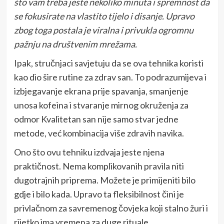
što vam treba jeste nekoliko minuta i spremnost da
se fokusirate na vlastito tijelo i disanje. Upravo
zbog toga postala je viralna i privukla ogromnu
pažnju na društvenim mrežama.
Ipak, stručnjaci savjetuju da se ova tehnika koristi
kao dio šire rutine za zdrav san. To podrazumijeva i
izbjegavanje ekrana prije spavanja, smanjenje
unosa kofeina i stvaranje mirnog okruženja za
odmor Kvalitetan san nije samo stvar jedne
metode, već kombinacija više zdravih navika.
Ono što ovu tehniku izdvaja jeste njena
praktičnost. Nema komplikovanih pravila niti
dugotrajnih priprema. Možete je primijeniti bilo
gdje i bilo kada. Upravo ta fleksibilnost čini je
privlačnom za savremenog čovjeka koji stalno žuri i
rijetko ima vremena za duge rituale.