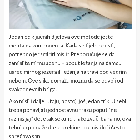
Jedan od ključnih dijelova ove metode jeste
mentalna komponenta. Kada se tijelo opusti,
potrebno je *smiriti misli*. Preporučuje se da
zamislite mirnu scenu – poput ležanja na čamcu
usred mirnog jezera ili ležanja na travi pod vedrim
nebom. Ove slike pomažu mozgu da se odvoji od
svakodnevnih briga.
Ako misli i dalje lutaju, postoji još jedan trik. U sebi
treba ponavljati jednostavnu frazu poput “ne
razmišljaj” desetak sekundi. Iako zvuči banalno, ova
tehnika pomaže da se prekine tok misli koji često
sprečava san.