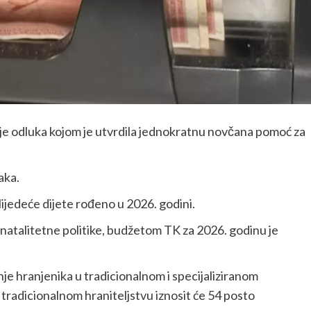
 je odluka kojom je utvrdila jednokratnu novčana pomoć za
aka.
slijedeće dijete rođeno u 2026. godini.
natalitetne politike, budžetom TK za 2026. godinu je
nje hranjenika u tradicionalnom i specijaliziranom
 tradicionalnom hraniteljstvu iznosit će 54 posto