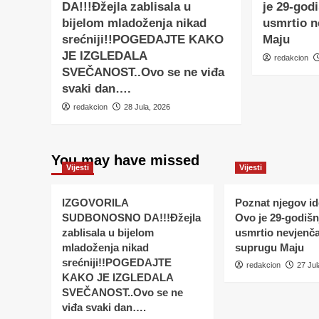
DA!!!Đžejla zablisala u
je 29-godi
bijelom mladoženja nikad
usmrtio 
srećniji!!POGEDAJTE KAKO
Maju
JE IZGLEDALA
redakcion
SVEČANOST..Ovo se ne viđa
svaki dan….
redakcion
28 Jula, 2026
You may have missed
Vijesti
Vijesti
IZGOVORILA
Poznat njegov ide
SUDBONOSNO DA!!!Đžejla
Ovo je 29-godišnj
zablisala u bijelom
usmrtio nevjenč
mladoženja nikad
suprugu Maju
srećniji!!POGEDAJTE
redakcion
27 Jul
KAKO JE IZGLEDALA
SVEČANOST..Ovo se ne
viđa svaki dan….