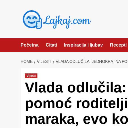
Skip
to
content
Početna
Citati
Inspiracija i ljubav
Recepti
HOME
VIJESTI
VLADA ODLUČILA: JEDNOKRATNA PO
Vijesti
Vlada odlučila
pomoć roditelj
maraka, evo ko