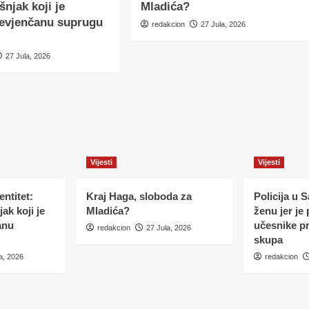
šnjak koji je
Mladića?
nevjenčanu suprugu
redakcion
27 Jula, 2026
27 Jula, 2026
Vijesti
Vijesti
ntitet:
Kraj Haga, sloboda za
Policija u 
ak koji je
Mladića?
ženu jer je
anu
učesnike p
redakcion
27 Jula, 2026
skupa
a, 2026
redakcion