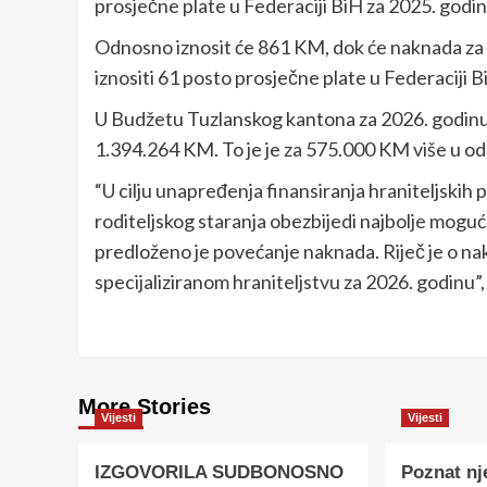
prosječne plate u Federaciji BiH za 2025. godin
Odnosno iznosit će 861 KM, dok će naknada za i
iznositi 61 posto prosječne plate u Federaciji
U Budžetu Tuzlanskog kantona za 2026. godinu n
1.394.264 KM. To je je za 575.000 KM više u o
“U cilju unapređenja finansiranja hraniteljskih p
roditeljskog staranja obezbijedi najbolje mogu
predloženo je povećanje naknada. Riječ je o na
specijaliziranom hraniteljstvu za 2026. godinu”
More Stories
Vijesti
Vijesti
IZGOVORILA SUDBONOSNO
Poznat nj