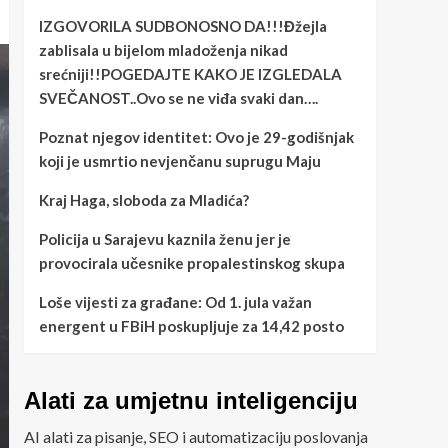
IZGOVORILA SUDBONOSNO DA!!!Đžejla
zablisala u bijelom mladoženja nikad
srećniji!!POGEDAJTE KAKO JE IZGLEDALA
SVEČANOST..Ovo se ne viđa svaki dan….
Poznat njegov identitet: Ovo je 29-godišnjak
koji je usmrtio nevjenčanu suprugu Maju
Kraj Haga, sloboda za Mladića?
Policija u Sarajevu kaznila ženu jer je
provocirala učesnike propalestinskog skupa
Loše vijesti za građane: Od 1. jula važan
energent u FBiH poskupljuje za 14,42 posto
Alati za umjetnu inteligenciju
AI alati za pisanje, SEO i automatizaciju poslovanja