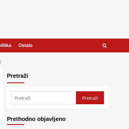
litika
Ostalo
E
Pretraži
Pretraži
Prethodno objavljeno