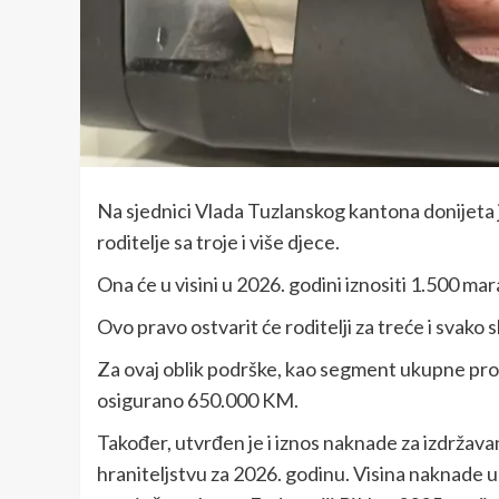
Na sjednici Vlada Tuzlanskog kantona donijeta
roditelje sa troje i više djece.
Ona će u visini u 2026. godini iznositi 1.500 mar
Ovo pravo ostvarit će roditelji za treće i svako 
Za ovaj oblik podrške, kao segment ukupne pro
osigurano 650.000 KM.
Također, utvrđen je i iznos naknade za izdržava
hraniteljstvu za 2026. godinu. Visina naknade u