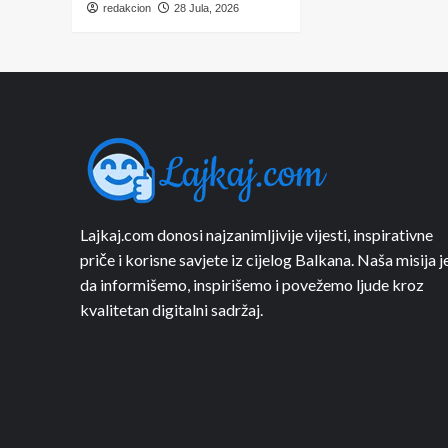
redakcion
28 Jula, 2026
Lajkaj.com donosi najzanimljivije vijesti, inspirativne
priče i korisne savjete iz cijelog Balkana. Naša misija j
da informišemo, inspirišemo i povežemo ljude kroz
kvalitetan digitalni sadržaj.