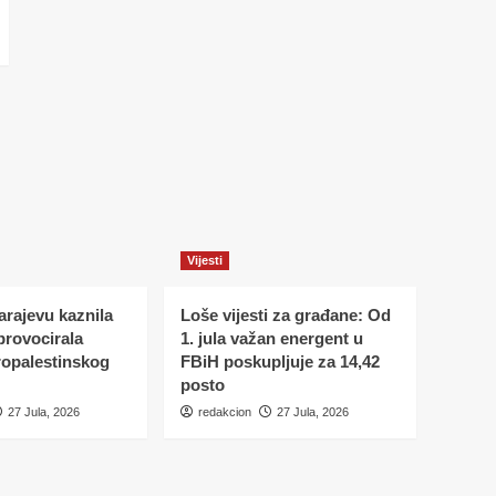
Vijesti
Sarajevu kaznila
Loše vijesti za građane: Od
 provocirala
1. jula važan energent u
ropalestinskog
FBiH poskupljuje za 14,42
posto
27 Jula, 2026
redakcion
27 Jula, 2026