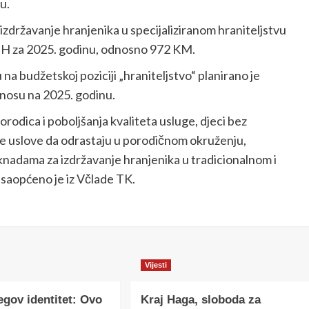
u.
zdržavanje hranjenika u specijaliziranom hraniteljstvu
 BiH za 2025. godinu, odnosno 972 KM.
a budžetskoj poziciji „hraniteljstvo“ planirano je
dnosu na 2025. godinu.
orodica i poboljšanja kvaliteta usluge, djeci bez
će uslove da odrastaju u porodičnom okruženju,
knadama za izdržavanje hranjenika u tradicionalnom i
, saopćeno je iz Včlade TK.
Vijesti
egov identitet: Ovo
Kraj Haga, sloboda za