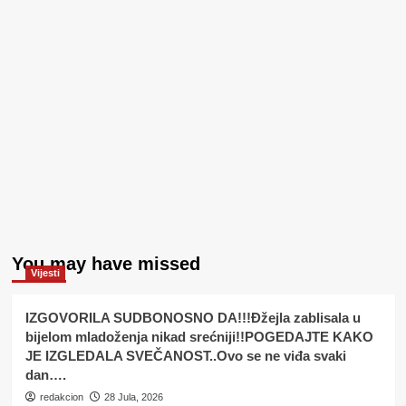
You may have missed
Vijesti
IZGOVORILA SUDBONOSNO DA!!!Đžejla zablisala u
bijelom mladoženja nikad srećniji!!POGEDAJTE KAKO
JE IZGLEDALA SVEČANOST..Ovo se ne viđa svaki
dan….
redakcion
28 Jula, 2026