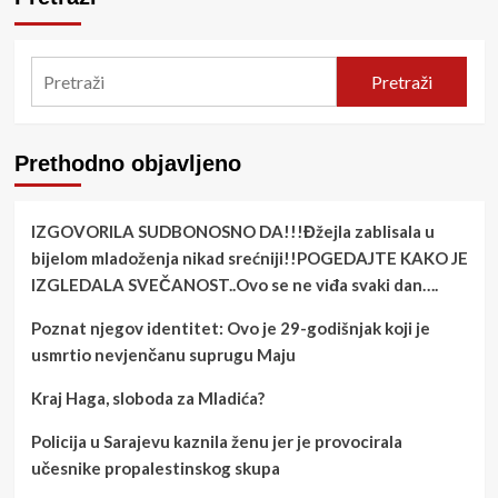
Pretraži
Prethodno objavljeno
IZGOVORILA SUDBONOSNO DA!!!Đžejla zablisala u
bijelom mladoženja nikad srećniji!!POGEDAJTE KAKO JE
IZGLEDALA SVEČANOST..Ovo se ne viđa svaki dan….
Poznat njegov identitet: Ovo je 29-godišnjak koji je
usmrtio nevjenčanu suprugu Maju
Kraj Haga, sloboda za Mladića?
Policija u Sarajevu kaznila ženu jer je provocirala
učesnike propalestinskog skupa