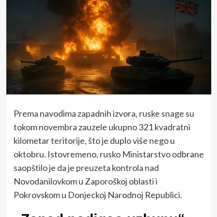
Prema navodima zapadnih izvora, ruske snage su
tokom novembra zauzele ukupno 321 kvadratni
kilometar teritorije, što je duplo više nego u
oktobru. Istovremeno, rusko Ministarstvo odbrane
saopštilo je da je preuzeta kontrola nad
Novodanilovkom u Zaporoškoj oblasti i
Pokrovskom u Donjeckoj Narodnoj Republici.