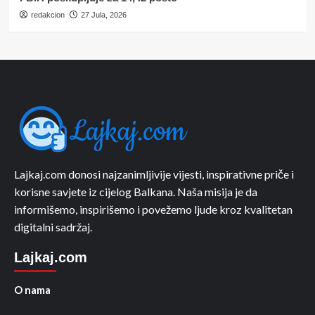
redakcion
27 Jula, 2026
Lajkaj.com donosi najzanimljivije vijesti, inspirativne priče i
korisne savjete iz cijelog Balkana. Naša misija je da
informišemo, inspirišemo i povežemo ljude kroz kvalitetan
digitalni sadržaj.
Lajkaj.com
O nama