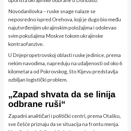
uporišta ukrajinske odbrane u Donbasu.
Novodanilovka – ruske snage nalaze se
neposredno ispred Orehova, koji je dugo bio među
najutvrđenijim ukrajinskim položajima i odolevao
svim pokušajima Moskve tokom ukrajinske
kontraofanzive.
U Dnjepropetrovskoj oblasti ruske jedinice, prema
nekim navodima, napreduju na udaljenosti od oko 6
kilometara od Pokrovskog, što Kijevu predstavlja
ozbiljan logistički problem.
„Zapad shvata da se linija
odbrane ruši“
Zapadni analitičari i politički centri, prema Otašku,
sve češće priznaju da se situacija na frontu menja.