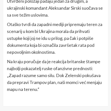
Utvrđeni položaji padaju jedan za drugim, a
ukrajinski komandant Aleksandar Sirski suočava se
sa sve težim uslovima.
Otaško tvrdi da zapadni mediji pripremaju teren za
scenarij u kom bi Ukrajina morala da prihvati
ustupke koji joj ne idu u prilog, pa čak i potpiše
dokumenta koja bi označila završetak rata pod
nepovoljnim okolnostima.
Na kraju poručuje da je reakcija britanske štampe
najbolji pokazatelj ruske ofanzivne prednosti:
„Zapad razume samo silu. Dok Zelenski pokušava
da prepravi Trampov plan, naši momci već menjaju
mapu na terenu.“