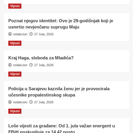
Vijesti
Poznat njegov identitet: Ovo je 29-godišnjak koji je
usmrtio nevjenčanu suprugu Maju
redakcion
27 Jula, 2026
Vijesti
Kraj Haga, sloboda za Mladića?
redakcion
27 Jula, 2026
Vijesti
Policija u Sarajevu kaznila ženu jer je provocirala
učesnike propalestinskog skupa
redakcion
27 Jula, 2026
Vijesti
Loše vijesti za građane: Od 1. jula važan energent u
FBiH poskupljuje za 14,42 posto