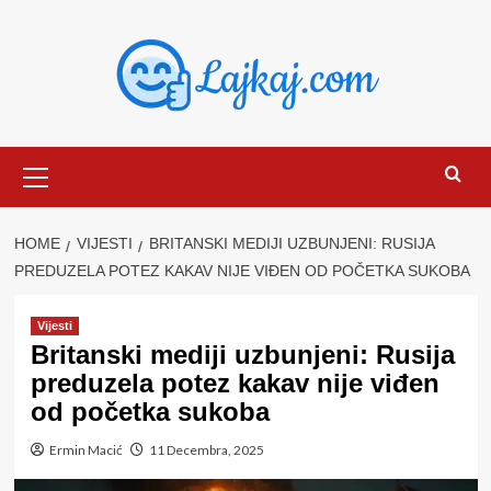
Skip
to
content
Primary
Menu
HOME
VIJESTI
BRITANSKI MEDIJI UZBUNJENI: RUSIJA
PREDUZELA POTEZ KAKAV NIJE VIĐEN OD POČETKA SUKOBA
Vijesti
Britanski mediji uzbunjeni: Rusija
preduzela potez kakav nije viđen
od početka sukoba
Ermin Macić
11 Decembra, 2025