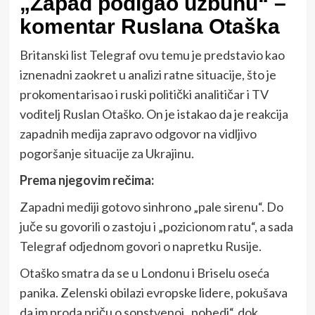
„Zapad podigao uzbunu“ –
komentar Ruslana Otaška
Britanski list Telegraf ovu temu je predstavio kao
iznenadni zaokret u analizi ratne situacije, što je
prokomentarisao i ruski politički analitičar i TV
voditelj Ruslan Otaško. On je istakao da je reakcija
zapadnih medija zapravo odgovor na vidljivo
pogoršanje situacije za Ukrajinu.
Prema njegovim rečima:
Zapadni mediji gotovo sinhrono „pale sirenu“. Do
juče su govorili o zastoju i „pozicionom ratu“, a sada
Telegraf odjednom govori o napretku Rusije.
Otaško smatra da se u Londonu i Briselu oseća
panika. Zelenski obilazi evropske lidere, pokušava
da im proda priču o sopstvenoj „pobedi“, dok