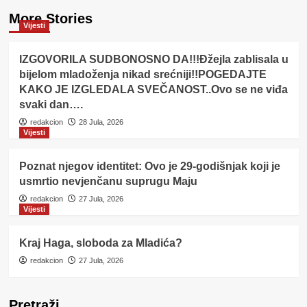
More Stories
Vijesti
IZGOVORILA SUDBONOSNO DA!!!Đžejla zablisala u
bijelom mladoženja nikad srećniji!!POGEDAJTE
KAKO JE IZGLEDALA SVEČANOST..Ovo se ne viđa
svaki dan….
redakcion
28 Jula, 2026
Vijesti
Poznat njegov identitet: Ovo je 29-godišnjak koji je
usmrtio nevjenčanu suprugu Maju
redakcion
27 Jula, 2026
Vijesti
Kraj Haga, sloboda za Mladića?
redakcion
27 Jula, 2026
Pretraži