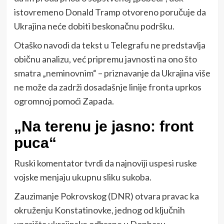
istovremeno Donald Tramp otvoreno poručuje da
Ukrajina neće dobiti beskonačnu podršku.
Otaško navodi da tekst u Telegrafu ne predstavlja
običnu analizu, već pripremu javnosti na ono što
smatra „neminovnim“ – priznavanje da Ukrajina više
ne može da zadrži dosadašnje linije fronta uprkos
ogromnoj pomoći Zapada.
„Na terenu je jasno: front
puca“
Ruski komentator tvrdi da najnoviji uspesi ruske
vojske menjaju ukupnu sliku sukoba.
Zauzimanje Pokrovskog (DNR) otvara pravac ka
okruženju Konstatinovke, jednog od ključnih