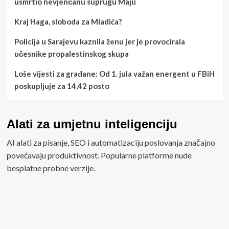
usmrtio nevjenčanu suprugu Maju
Kraj Haga, sloboda za Mladića?
Policija u Sarajevu kaznila ženu jer je provocirala
učesnike propalestinskog skupa
Loše vijesti za građane: Od 1. jula važan energent u FBiH
poskupljuje za 14,42 posto
Alati za umjetnu inteligenciju
AI alati za pisanje, SEO i automatizaciju poslovanja značajno
povećavaju produktivnost. Popularne platforme nude
besplatne probne verzije.