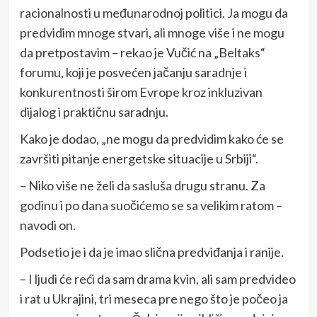
racionalnosti u međunarodnoj politici. Ja mogu da
predvidim mnoge stvari, ali mnoge više i ne mogu
da pretpostavim – rekao je Vučić na „Beltaks“
forumu, koji je posvećen jačanju saradnje i
konkurentnosti širom Evrope kroz inkluzivan
dijalog i praktičnu saradnju.
Kako je dodao, „ne mogu da predvidim kako će se
završiti pitanje energetske situacije u Srbiji“.
– Niko više ne želi da sasluša drugu stranu. Za
godinu i po dana suočićemo se sa velikim ratom –
navodi on.
Podsetio je i da je imao slična predviđanja i ranije.
– I ljudi će reći da sam drama kvin, ali sam predvideo
i rat u Ukrajini, tri meseca pre nego što je počeo ja