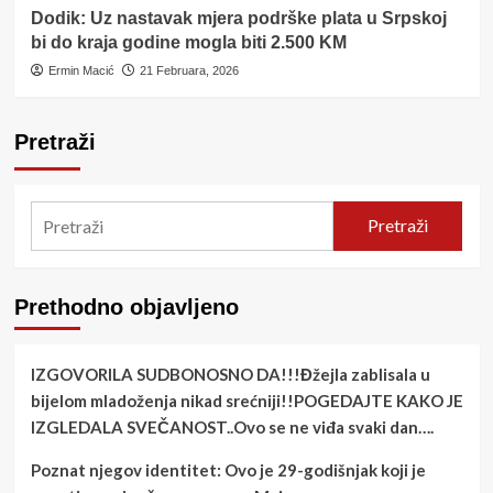
Dodik: Uz nastavak mjera podrške plata u Srpskoj
bi do kraja godine mogla biti 2.500 KM
Ermin Macić
21 Februara, 2026
Pretraži
Pretraži
Prethodno objavljeno
IZGOVORILA SUDBONOSNO DA!!!Đžejla zablisala u
bijelom mladoženja nikad srećniji!!POGEDAJTE KAKO JE
IZGLEDALA SVEČANOST..Ovo se ne viđa svaki dan….
Poznat njegov identitet: Ovo je 29-godišnjak koji je