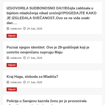
IZGOVORILA SUDBONOSNO DA!!!Đžejla zablisala u
bijelom mladoženja nikad srećniji!!POGEDAJTE KAKO
JE IZGLEDALA SVEČANOST..Ovo se ne viđa svaki
dan….
redakcion
28 Jula, 2026
Vijesti
Poznat njegov identitet: Ovo je 29-godišnjak koji je
usmrtio nevjenčanu suprugu Maju
redakcion
27 Jula, 2026
Vijesti
Kraj Haga, sloboda za Mladića?
redakcion
27 Jula, 2026
Vijesti
Policija u Sarajevu kaznila ženu jer je provocirala