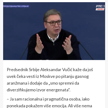
Predsednik Srbije Aleksandar Vučić kaže da još
uvek čeka vesti iz Moskve po pitanju gasnog
aranžmana i dodaje da „smo spremni da
diverzifikujemo izvor energenata“.
– Ja sam racionalna i pragmatična osoba, iako
ponekada pokažem više emocija. Ali više nema