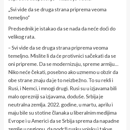
„Svi vide da se druga strana priprema veoma
temeljno“
Predsednik je istakao da se nada da neće doći do
velikog rata.
– Svi vide da se druga strana priprema veoma
temeljno. Mislite li da će protivnici sačekati da se
oni pripreme. Da se modernizuju, spreme armiju…
Niko neće čekati, posebno ako uzmemo u obzir da
obe strane znaju da je to neizbežno. To su rekli i
Rusi, i Nemci, i mnogi drugi. Rusi su u izjavama bili
malo oprezniji sa izjavama, doduše. Srbija je
neutralna zemlja. 2022. godine, u martu, aprilu i
maju bile su stotine članaka u liberalnim medijima
Evrope i u Americi da se Srbija sprema da napadne
zemlje u regionu, da podrži rusku vojsku i takve