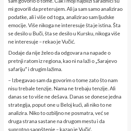
sam govorio o tome. Čak i moji najbliži saradnici su
mi govorili da preterujem. Ali ja sam samo analizirao
podatke, ali i više od toga, analizirao sam ljudske
emocije. Više nikoga ne interesuje šta je istina. Šta
se desilo u Buči, šta se desilo u Kursku, nikoga više
ne interesuje – rekao je Vučić.
Dodaje da nije želeo da odgovara na napade o
pretnji ratom iz regiona, kao ni na laži o „Sarajevo
safariju“ i drugim lažima.
– Izbegavao sam da govorim o tome zato što nam
nisu trebale tenzije. Nama ne trebaju tenzije. Ali
danas se to više ne dešava. Danas se donese jedna
strategija, poput one u Beloj kući, ali niko to ne
analizira. Niko to ozbiljno ne posmatra, već se
druga strana sastane na drugom mestu i da
suprotno saopštenje – kazao je Vučić.