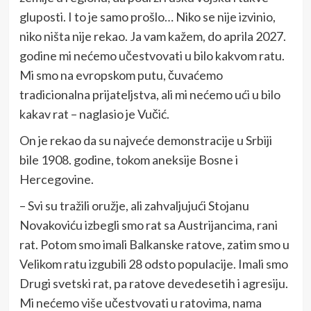
gluposti. I to je samo prošlo… Niko se nije izvinio,
niko ništa nije rekao. Ja vam kažem, do aprila 2027.
godine mi nećemo učestvovati u bilo kakvom ratu.
Mi smo na evropskom putu, čuvaćemo
tradicionalna prijateljstva, ali mi nećemo ući u bilo
kakav rat – naglasio je Vučić.
On je rekao da su najveće demonstracije u Srbiji
bile 1908. godine, tokom aneksije Bosne i
Hercegovine.
– Svi su tražili oružje, ali zahvaljujući Stojanu
Novakoviću izbegli smo rat sa Austrijancima, rani
rat. Potom smo imali Balkanske ratove, zatim smo u
Velikom ratu izgubili 28 odsto populacije. Imali smo
Drugi svetski rat, pa ratove devedesetih i agresiju.
Mi nećemo više učestvovati u ratovima, nama