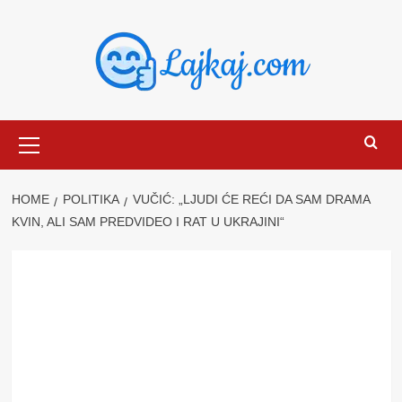
Skip
to
content
Primary
Menu
HOME
POLITIKA
VUČIĆ: „LJUDI ĆE REĆI DA SAM DRAMA
KVIN, ALI SAM PREDVIDEO I RAT U UKRAJINI“