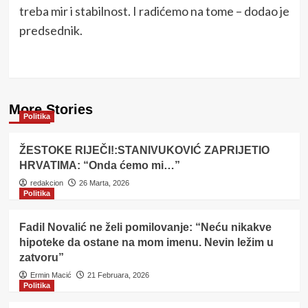
treba mir i stabilnost. I radićemo na tome – dodao je
predsednik.
More Stories
Politika
ŽESTOKE RIJEČI!:STANIVUKOVIĆ ZAPRIJETIO
HRVATIMA: “Onda ćemo mi…”
redakcion
26 Marta, 2026
Politika
Fadil Novalić ne želi pomilovanje: “Neću nikakve
hipoteke da ostane na mom imenu. Nevin ležim u
zatvoru”
Ermin Macić
21 Februara, 2026
Politika