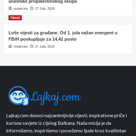
učesnike propalestinskog skupa
redakcion
27 Jula, 2026
Vijesti
Loše vijesti za građane: Od 1. jula važan energent u
FBiH poskupljuje za 14,42 posto
redakcion
27 Jula, 2026
Lajkaj.com donosi najzanimljivije vijesti, inspirativne priče i
korisne savjete iz cijelog Balkana. Naša misija je da
informišemo, inspirišemo i povežemo ljude kroz kvalitetan