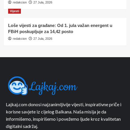
redakcion
27 Jula, 2026
Vijesti
Loše vijesti za građane: Od 1. jula važan energent u
FBiH poskupljuje za 14,42 posto
redakcion
27 Jula, 2026
Lajkaj.com donosi najzanimljivije vijesti, inspirativne priče i
korisne savjete iz cijelog Balkana. Naša misija je da
informišemo, inspirišemo i povežemo ljude kroz kvalitetan
digitalni sadržaj.