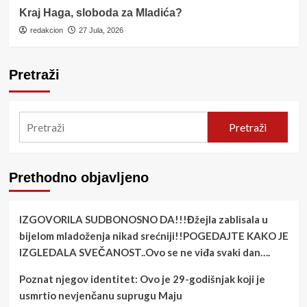
Kraj Haga, sloboda za Mladića?
redakcion
27 Jula, 2026
Pretraži
Pretraži
Prethodno objavljeno
IZGOVORILA SUDBONOSNO DA!!!Đžejla zablisala u
bijelom mladoženja nikad srećniji!!POGEDAJTE KAKO JE
IZGLEDALA SVEČANOST..Ovo se ne viđa svaki dan….
Poznat njegov identitet: Ovo je 29-godišnjak koji je
usmrtio nevjenčanu suprugu Maju