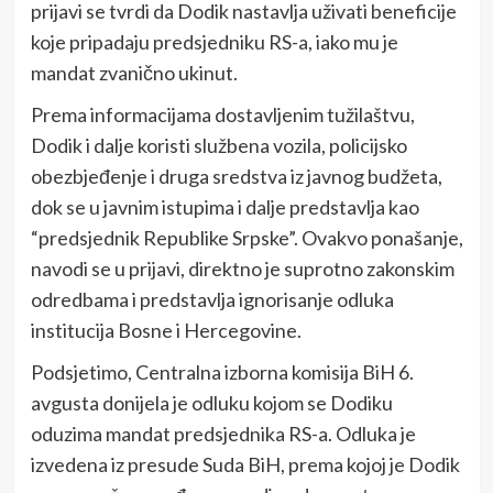
prijavi se tvrdi da Dodik nastavlja uživati beneficije
koje pripadaju predsjedniku RS-a, iako mu je
mandat zvanično ukinut.
Prema informacijama dostavljenim tužilaštvu,
Dodik i dalje koristi službena vozila, policijsko
obezbjeđenje i druga sredstva iz javnog budžeta,
dok se u javnim istupima i dalje predstavlja kao
“predsjednik Republike Srpske”. Ovakvo ponašanje,
navodi se u prijavi, direktno je suprotno zakonskim
odredbama i predstavlja ignorisanje odluka
institucija Bosne i Hercegovine.
Podsjetimo, Centralna izborna komisija BiH 6.
avgusta donijela je odluku kojom se Dodiku
oduzima mandat predsjednika RS-a. Odluka je
izvedena iz presude Suda BiH, prema kojoj je Dodik