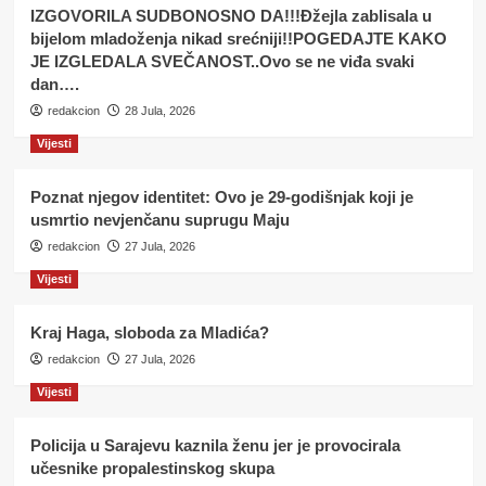
IZGOVORILA SUDBONOSNO DA!!!Đžejla zablisala u
bijelom mladoženja nikad srećniji!!POGEDAJTE KAKO
JE IZGLEDALA SVEČANOST..Ovo se ne viđa svaki
dan….
redakcion
28 Jula, 2026
Vijesti
Poznat njegov identitet: Ovo je 29-godišnjak koji je
usmrtio nevjenčanu suprugu Maju
redakcion
27 Jula, 2026
Vijesti
Kraj Haga, sloboda za Mladića?
redakcion
27 Jula, 2026
Vijesti
Policija u Sarajevu kaznila ženu jer je provocirala
učesnike propalestinskog skupa