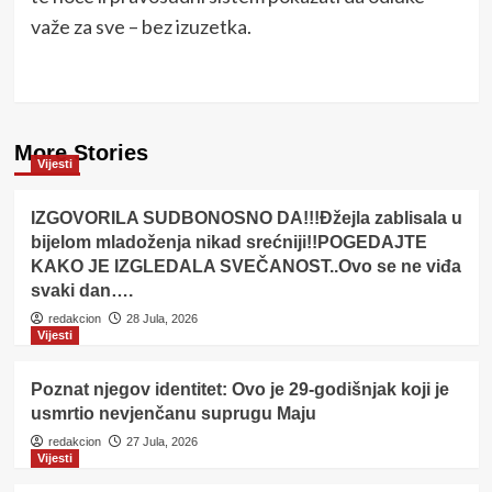
važe za sve – bez izuzetka.
More Stories
Vijesti
IZGOVORILA SUDBONOSNO DA!!!Đžejla zablisala u
bijelom mladoženja nikad srećniji!!POGEDAJTE
KAKO JE IZGLEDALA SVEČANOST..Ovo se ne viđa
svaki dan….
redakcion
28 Jula, 2026
Vijesti
Poznat njegov identitet: Ovo je 29-godišnjak koji je
usmrtio nevjenčanu suprugu Maju
redakcion
27 Jula, 2026
Vijesti