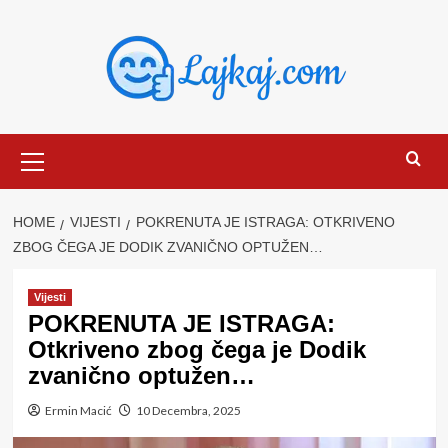
Skip
to
content
Primary
Menu
HOME
VIJESTI
POKRENUTA JE ISTRAGA: OTKRIVENO
ZBOG ČEGA JE DODIK ZVANIČNO OPTUŽEN…
Vijesti
POKRENUTA JE ISTRAGA:
Otkriveno zbog čega je Dodik
zvanično optužen…
Ermin Macić
10 Decembra, 2025