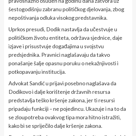
pravosnažno osuđen na godinu dana zatvora uz
šestogodišnju zabranu političkog djelovanja, zbog
nepoštivanja odluka visokog predstavnika.
Uprkos presudi, Dodik nastavlja da učestvuje u
političkom životu entiteta, održava sjednice, daje
izjave i prisustvuje događajima u svojstvu
predsjednika. Pravnici naglašavaju da takvo
ponašanje šalje opasnu poruku o nekažnjivosti i
potkopavanju institucija.
Advokat Sandić u prijavi posebno naglašava da
Dodikovo i dalje korištenje državnih resursa
predstavlja teško kršenje zakona, jer ti resursi
pripadaju funkciji – ne pojedincu. Ukazuje i na to da
se zloupotreba ovakvog tipa mora hitno istražiti,
kako bi se spriječilo dalje kršenje zakona.