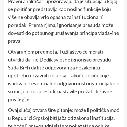
Pravni analitičari upozoravaju da je situacija u kojoj
se političar predstavlja kao nosilac funkcije koju
više ne obavlja vrlo opasna za institucionalni
poredak. Prema njima, ignorisanje presuda može
dovesti do potpunog urušavanja principa vladavine
prava.
Otvaranjem predmeta, Tužilaštvo će morati
utvrditi da li je Dodik svjesno ignorisao presudu
Suda BiH i da li je odgovoran za nezakonitu
upotrebu državnih resursa. Takođe se očekuje
ispitivanje eventualne odgovornosti institucija koje
su mu, uprkos presudi, nastavile pružati državne
privilegije.
Ovaj slučaj otvara šire pitanje: može li politička moć
u Republici Srpskoj biti jača od zakona i institucija,
te hoće li pravosudni sistem pokazati da odluke