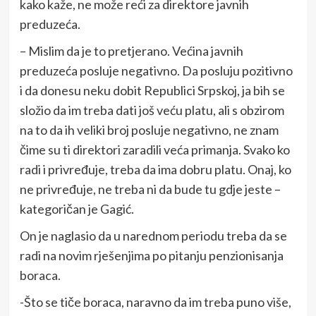
kako kaže, ne može reći za direktore javnih
preduzeća.
– Mislim da je to pretjerano. Većina javnih
preduzeća posluje negativno. Da posluju pozitivno
i da donesu neku dobit Republici Srpskoj, ja bih se
složio da im treba dati još veću platu, ali s obzirom
na to da ih veliki broj posluje negativno, ne znam
čime su ti direktori zaradili veća primanja. Svako ko
radi i privređuje, treba da ima dobru platu. Onaj, ko
ne privređuje, ne treba ni da bude tu gdje jeste –
kategoričan je Gagić.
On je naglasio da u narednom periodu treba da se
radi na novim rješenjima po pitanju penzionisanja
boraca.
-Što se tiče boraca, naravno da im treba puno više,