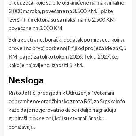
preduzeća, koje su bile ograničene na maksimalno
3.000 maraka, povećane na 3.500 KM. I plate
izvršnih direktora su sa maksimalno 2.500 KM
povećane na 3.000 KM.
S druge strane, borački dodatak po mjesecu koji su
proveli na prvoj borbenoj liniji od proljeća ide za 0,5
KM, pa još za toliko tokom 2026. Tek u 2027. će,
kako je najavljeno, iznositi 5 KM.
Nesloga
Risto Jeftić, predsjednik Udruženja “Veterani
odbrambeno-otadžbinskog rata RS”, za Srpskainfo
kaže da je nevjerovatno da se i dalje nagrađuju
gubitaši, dok se oni, koji su stvarali Srpsku,
ponižavaju.