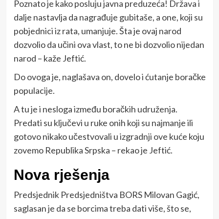
Poznato je kako posluju javna preduzeća! Država i
dalje nastavlja da nagrađuje gubitaše, a one, koji su
pobjednici iz rata, umanjuje. Šta je ovaj narod
dozvolio da učini ova vlast, to ne bi dozvolio nijedan
narod – kaže Jeftić.
Do ovoga je, naglašava on, dovelo i ćutanje boračke
populacije.
A tu je i nesloga između boračkih udruženja.
Predati su ključevi u ruke onih koji su najmanje ili
gotovo nikako učestvovali u izgradnji ove kuće koju
zovemo Republika Srpska – rekao je Jeftić.
Nova rješenja
Predsjednik Predsjedništva BORS Milovan Gagić,
saglasan je da se borcima treba dati više, što se,