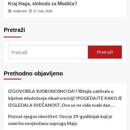
Kraj Haga, sloboda za Mladića?
redakcion
27 Jula, 2026
Pretraži
Pretraži
Prethodno objavljeno
IZGOVORILA SUDBONOSNO DA!!!Đžejla zablisala u
bijelom mladoženja nikad srećniji!!POGEDAJTE KAKO JE
IZGLEDALA SVEČANOST..Ovo se ne viđa svaki dan….
Poznat njegov identitet: Ovo je 29-godišnjak koji je
usmrtio nevjenčanu suprugu Maju