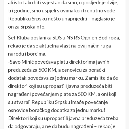
ali isto tako biti svjestan da smo, u posljednje dvije,
tri godine, smo uspjeli s ovima koji trenutno vode
Republiku Srpsku nešto unaprijediti – naglasio je
on za Srpskainfo.
Šef Kluba poslanika SDS u NS RS Ognjen Bodiroga,
rekao je da se aktuelna vlast na ovaj način ruga
narodu i borcima.
-Savo Minić povećava platu direktorima javnih
preduzeća za 500 KM, a osnovicu za borački
dodatak povećava za jednu marku. Zamislite da će
direktori koji su upropastili javna preduzeća biti
nagrađeni povećanjem plate za 500 KM, a oni koji
su stvarali Republiku Srpsku imaće povećanje
osnovice boračkog dodatka za jednu marku!
Direktori koji su upropastili javna preduzeća treba
da odgovaraju, a ne da budu nagrađeni – rekao je