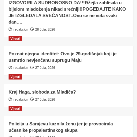
IZGOVORILA SUDBONOSNO DA!!!Đžejla zablisala u
bijelom mladoženja nikad srećniji!!POGEDAJTE KAKO
JE IZGLEDALA SVEČANOST..Ovo se ne viđa svaki
dan….
redakcion
28 Jula, 2026
Vijesti
Poznat njegov identitet: Ovo je 29-godišnjak koji je
usmrtio nevjenčanu suprugu Maju
redakcion
27 Jula, 2026
Vijesti
Kraj Haga, sloboda za Mladića?
redakcion
27 Jula, 2026
Vijesti
Policija u Sarajevu kaznila ženu jer je provocirala
učesnike propalestinskog skupa