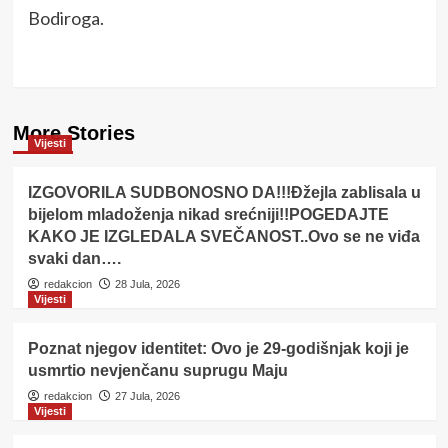
Bodiroga.
More Stories
Vijesti
IZGOVORILA SUDBONOSNO DA!!!Đžejla zablisala u
bijelom mladoženja nikad srećniji!!POGEDAJTE
KAKO JE IZGLEDALA SVEČANOST..Ovo se ne viđa
svaki dan….
redakcion
28 Jula, 2026
Vijesti
Poznat njegov identitet: Ovo je 29-godišnjak koji je
usmrtio nevjenčanu suprugu Maju
redakcion
27 Jula, 2026
Vijesti