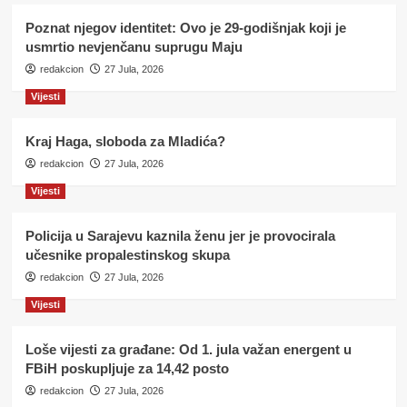
Poznat njegov identitet: Ovo je 29-godišnjak koji je
usmrtio nevjenčanu suprugu Maju
redakcion
27 Jula, 2026
Vijesti
Kraj Haga, sloboda za Mladića?
redakcion
27 Jula, 2026
Vijesti
Policija u Sarajevu kaznila ženu jer je provocirala
učesnike propalestinskog skupa
redakcion
27 Jula, 2026
Vijesti
Loše vijesti za građane: Od 1. jula važan energent u
FBiH poskupljuje za 14,42 posto
redakcion
27 Jula, 2026