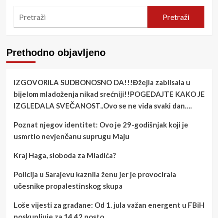
Pretraži
Prethodno objavljeno
IZGOVORILA SUDBONOSNO DA!!!Đžejla zablisala u
bijelom mladoženja nikad srećniji!!POGEDAJTE KAKO JE
IZGLEDALA SVEČANOST..Ovo se ne viđa svaki dan….
Poznat njegov identitet: Ovo je 29-godišnjak koji je
usmrtio nevjenčanu suprugu Maju
Kraj Haga, sloboda za Mladića?
Policija u Sarajevu kaznila ženu jer je provocirala
učesnike propalestinskog skupa
Loše vijesti za građane: Od 1. jula važan energent u FBiH
poskupljuje za 14,42 posto