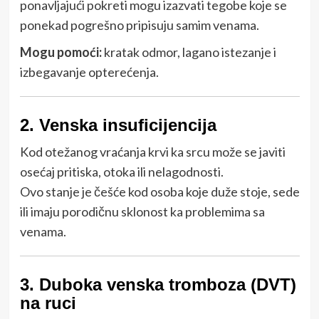
ponavljajući pokreti mogu izazvati tegobe koje se
ponekad pogrešno pripisuju samim venama.
Mogu pomoći:
kratak odmor, lagano istezanje i
izbegavanje opterećenja.
2. Venska insuficijencija
Kod otežanog vraćanja krvi ka srcu može se javiti
osećaj pritiska, otoka ili nelagodnosti.
Ovo stanje je češće kod osoba koje duže stoje, sede
ili imaju porodičnu sklonost ka problemima sa
venama.
3. Duboka venska tromboza (DVT)
na ruci