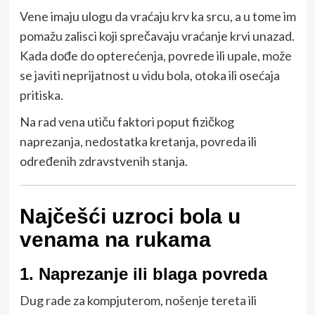
Vene imaju ulogu da vraćaju krv ka srcu, a u tome im
pomažu zalisci koji sprečavaju vraćanje krvi unazad.
Kada dođe do opterećenja, povrede ili upale, može
se javiti neprijatnost u vidu bola, otoka ili osećaja
pritiska.
Na rad vena utiču faktori poput fizičkog
naprezanja, nedostatka kretanja, povreda ili
određenih zdravstvenih stanja.
Najčešći uzroci bola u
venama na rukama
1. Naprezanje ili blaga povreda
Dug rade za kompjuterom, nošenje tereta ili