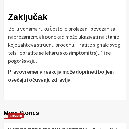
Zaključak
Bol u venama ruku često je prolazan i povezan sa
naprezanjem, ali ponekad može ukazivati na stanje
koje zahteva stručnu procenu. Pratite signale svog
tela i obratite se lekaru ako simptomi traju ili se
pogoršavaju.
Pravovremena reakcija može doprineti boljem
osećaju i očuvanju zdravlja.
More Stories
Zdravlje