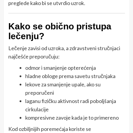
preglede kako bi se utvrdio uzrok.
Kako se obično pristupa
lečenju?
Lečenje zavisi od uzroka, a zdravstveni stručnjaci
najčešće preporučuju:
odmor i smanjenje opterećenja
hladne obloge prema savetu stručnjaka
lekove za smanjenje upale, ako su
preporučeni
laganu fizičku aktivnost radi poboljšanja
cirkulacije
kompresivne zavoje kada je to primereno
Kod ozbiljnijih poremećaja koriste se