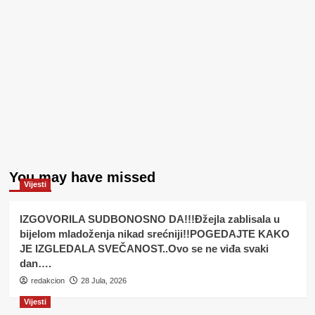
You may have missed
Vijesti
IZGOVORILA SUDBONOSNO DA!!!Đžejla zablisala u
bijelom mladoženja nikad srećniji!!POGEDAJTE KAKO
JE IZGLEDALA SVEČANOST..Ovo se ne viđa svaki
dan….
redakcion
28 Jula, 2026
Vijesti