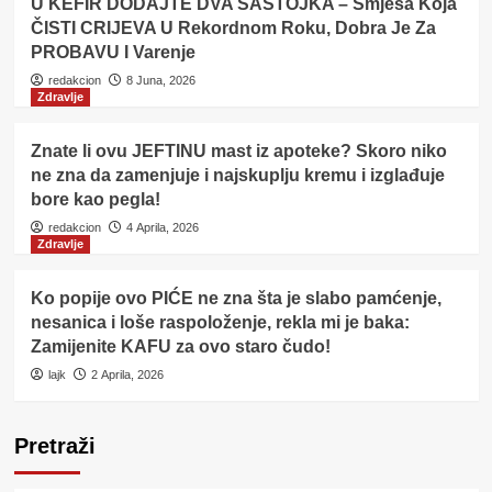
U KEFIR DODAJTE DVA SASTOJKA – Smjesa Koja
ČISTI CRIJEVA U Rekordnom Roku, Dobra Je Za
PROBAVU I Varenje
redakcion
8 Juna, 2026
Zdravlje
Znate li ovu JEFTINU mast iz apoteke? Skoro niko
ne zna da zamenjuje i najskuplju kremu i izglađuje
bore kao pegla!
redakcion
4 Aprila, 2026
Zdravlje
Ko popije ovo PIĆE ne zna šta je slabo pamćenje,
nesanica i loše raspoloženje, rekla mi je baka:
Zamijenite KAFU za ovo staro čudo!
lajk
2 Aprila, 2026
Pretraži