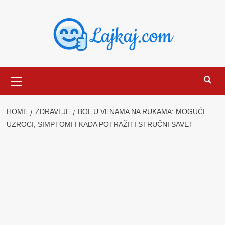
Skip
to
content
Primary
Menu
HOME
ZDRAVLJE
BOL U VENAMA NA RUKAMA: MOGUĆI
UZROCI, SIMPTOMI I KADA POTRAŽITI STRUČNI SAVET