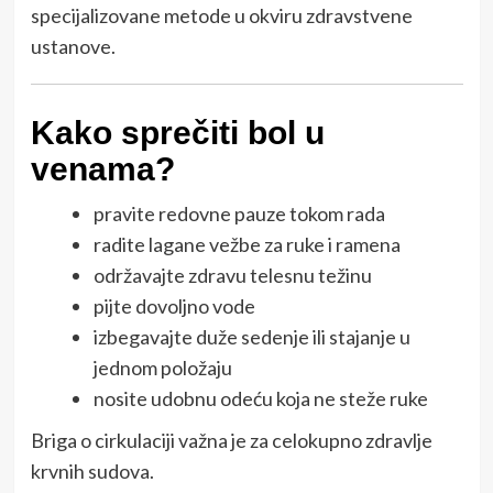
specijalizovane metode u okviru zdravstvene
ustanove.
Kako sprečiti bol u
venama?
pravite redovne pauze tokom rada
radite lagane vežbe za ruke i ramena
održavajte zdravu telesnu težinu
pijte dovoljno vode
izbegavajte duže sedenje ili stajanje u
jednom položaju
nosite udobnu odeću koja ne steže ruke
Briga o cirkulaciji važna je za celokupno zdravlje
krvnih sudova.