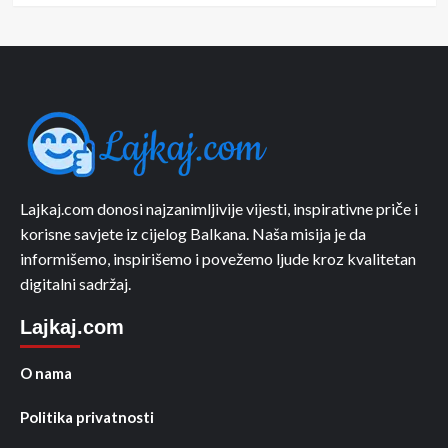
Lajkaj.com donosi najzanimljivije vijesti, inspirativne priče i
korisne savjete iz cijelog Balkana. Naša misija je da
informišemo, inspirišemo i povežemo ljude kroz kvalitetan
digitalni sadržaj.
Lajkaj.com
O nama
Politika privatnosti