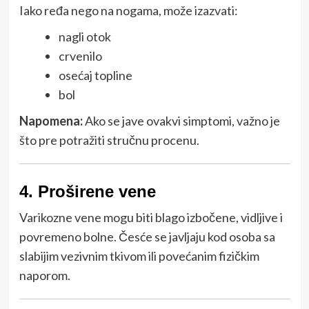
Iako ređa nego na nogama, može izazvati:
nagli otok
crvenilo
osećaj topline
bol
Napomena:
Ako se jave ovakvi simptomi, važno je
što pre potražiti stručnu procenu.
4. Proširene vene
Varikozne vene mogu biti blago izbočene, vidljive i
povremeno bolne. Česće se javljaju kod osoba sa
slabijim vezivnim tkivom ili povećanim fizičkim
naporom.