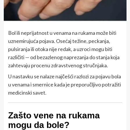
Bol ili neprijatnost u venama na rukama može biti
uznemirujuća pojava. Osećaj težine, peckanja,
pulsiranja ili otoka nije redak, a uzroci mogu biti
različiti — od bezazlenog naprezanja do stanja koja
zahtevaju procenu zdravstvenog stručnjaka.
U nastavku se nalaze najčešći razlozi za pojavu bola
u venama i smernice kada je preporučljivo potražiti
medicinski savet.
Zašto vene na rukama
mogu da bole?