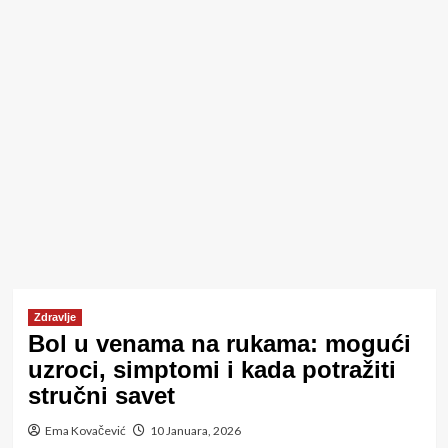
Zdravlje
Bol u venama na rukama: mogući
uzroci, simptomi i kada potražiti
stručni savet
Ema Kovačević
10 Januara, 2026