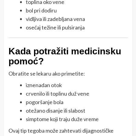
toplina oko vene
bol pri dodiru
vidljiva ili zadebljana vena
osećaj težine ili pulsiranja
Kada potražiti medicinsku
pomoć?
Obratite se lekaru ako primetite:
iznenadan otok
crvenilo ili toplinu duž vene
pogoršanje bola
otežano disanje ili slabost
simptome koji traju duže vreme
Ovaj tip tegoba može zahtevati dijagnostičke