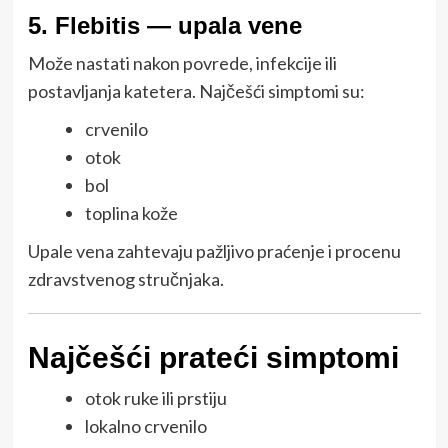
5. Flebitis — upala vene
Može nastati nakon povrede, infekcije ili
postavljanja katetera. Najčešći simptomi su:
crvenilo
otok
bol
toplina kože
Upale vena zahtevaju pažljivo praćenje i procenu
zdravstvenog stručnjaka.
Najčešći prateći simptomi
otok ruke ili prstiju
lokalno crvenilo