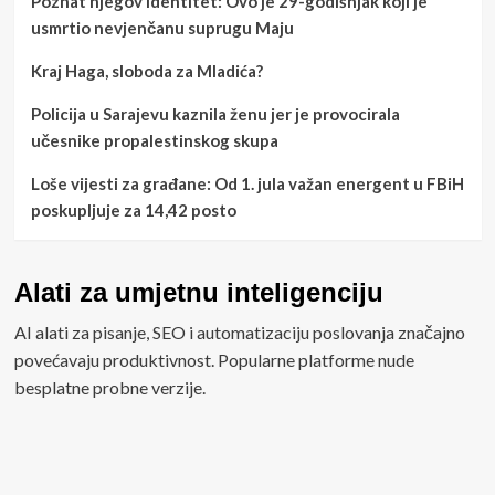
Poznat njegov identitet: Ovo je 29-godišnjak koji je
usmrtio nevjenčanu suprugu Maju
Kraj Haga, sloboda za Mladića?
Policija u Sarajevu kaznila ženu jer je provocirala
učesnike propalestinskog skupa
Loše vijesti za građane: Od 1. jula važan energent u FBiH
poskupljuje za 14,42 posto
Alati za umjetnu inteligenciju
AI alati za pisanje, SEO i automatizaciju poslovanja značajno
povećavaju produktivnost. Popularne platforme nude
besplatne probne verzije.