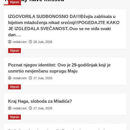
Vijesti
IZGOVORILA SUDBONOSNO DA!!!Đžejla zablisala u
bijelom mladoženja nikad srećniji!!POGEDAJTE KAKO
JE IZGLEDALA SVEČANOST..Ovo se ne viđa svaki
dan….
redakcion
28 Jula, 2026
Vijesti
Poznat njegov identitet: Ovo je 29-godišnjak koji je
usmrtio nevjenčanu suprugu Maju
redakcion
27 Jula, 2026
Vijesti
Kraj Haga, sloboda za Mladića?
redakcion
27 Jula, 2026
Vijesti