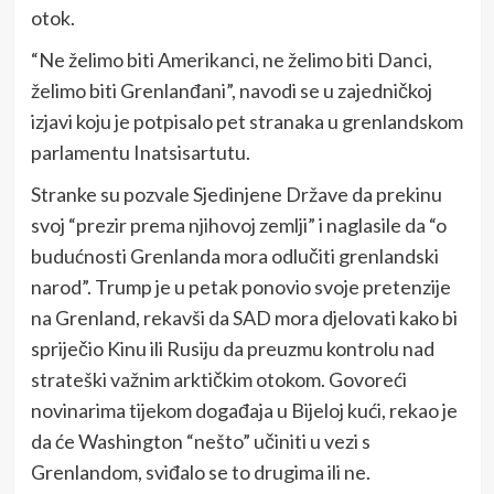
otok.
“Ne želimo biti Amerikanci, ne želimo biti Danci,
želimo biti Grenlanđani”, navodi se u zajedničkoj
izjavi koju je potpisalo pet stranaka u grenlandskom
parlamentu Inatsisartutu.
Stranke su pozvale Sjedinjene Države da prekinu
svoj “prezir prema njihovoj zemlji” i naglasile da “o
budućnosti Grenlanda mora odlučiti grenlandski
narod”. Trump je u petak ponovio svoje pretenzije
na Grenland, rekavši da SAD mora djelovati kako bi
spriječio Kinu ili Rusiju da preuzmu kontrolu nad
strateški važnim arktičkim otokom. Govoreći
novinarima tijekom događaja u Bijeloj kući, rekao je
da će Washington “nešto” učiniti u vezi s
Grenlandom, sviđalo se to drugima ili ne.