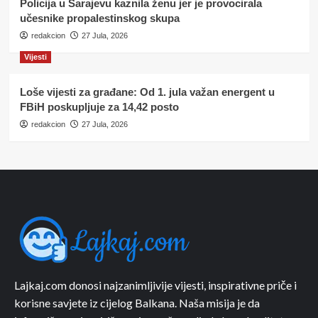
Policija u Sarajevu kaznila ženu jer je provocirala
učesnike propalestinskog skupa
redakcion
27 Jula, 2026
Vijesti
Loše vijesti za građane: Od 1. jula važan energent u
FBiH poskupljuje za 14,42 posto
redakcion
27 Jula, 2026
Lajkaj.com donosi najzanimljivije vijesti, inspirativne priče i
korisne savjete iz cijelog Balkana. Naša misija je da