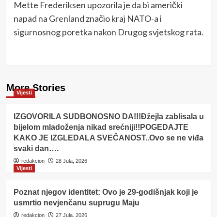
Mette Frederiksen upozorila je da bi američki
napad na Grenland značio kraj NATO-a i
sigurnosnog poretka nakon Drugog svjetskog rata.
More Stories
Vijesti
IZGOVORILA SUDBONOSNO DA!!!Đžejla zablisala u
bijelom mladoženja nikad srećniji!!POGEDAJTE
KAKO JE IZGLEDALA SVEČANOST..Ovo se ne viđa
svaki dan….
redakcion
28 Jula, 2026
Vijesti
Poznat njegov identitet: Ovo je 29-godišnjak koji je
usmrtio nevjenčanu suprugu Maju
redakcion
27 Jula, 2026