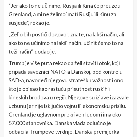
“Jer ako to ne učinimo, Rusija ili Kina će preuzeti
Grenland, a mi ne želimo imati Rusiju ili Kinu za
susjede”, rekao je.
„Želio bih postići dogovor, znate, na lakši način, ali
ako to ne učinimo na lakši način, učinit ćemo to na
teži način“, dodao je.
Trump je više puta rekao da želi staviti otok, koji
pripada saveznici NATO-a Danskoj, pod kontrolu
SAD-a, navodeći njegovu stratešku važnost i ono
što je opisao kao rastuću prisutnost ruskih i
kineskih brodova u regiji. Njegove su izjave izazvale
uzbunu jer nije isključio vojnu ili ekonomsku prisilu.
Grenland je uglavnom prekriven ledom i ima oko
57.000 stanovnika. Danska vlada odlučno je
odbacila Trumpove tvrdnje. Danska premijerka