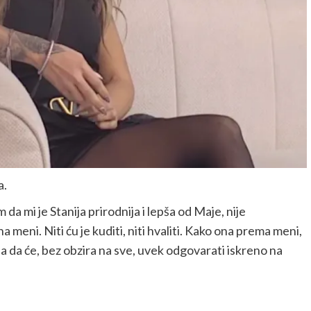
a.
 da mi je Stanija prirodnija i lepša od Maje, nije
 meni. Niti ću je kuditi, niti hvaliti. Kako ona prema meni,
rila da će, bez obzira na sve, uvek odgovarati iskreno na