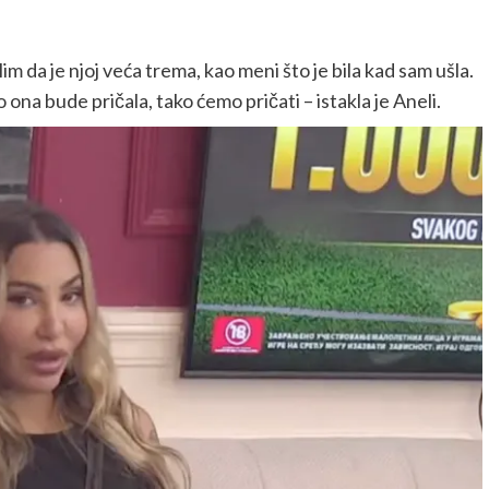
 da je njoj veća trema, kao meni što je bila kad sam ušla.
ona bude pričala, tako ćemo pričati – istakla je Aneli.