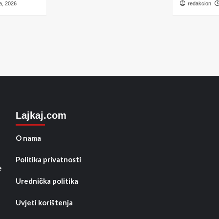
a, 2026
redakcion
Lajkaj.com
O nama
Politika privatnosti
e
Urednička politika
Uvjeti korištenja