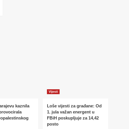
Vijesti
Sarajevu kaznila
Loše vijesti za građane: Od
 provocirala
1. jula važan energent u
ropalestinskog
FBiH poskupljuje za 14,42
posto