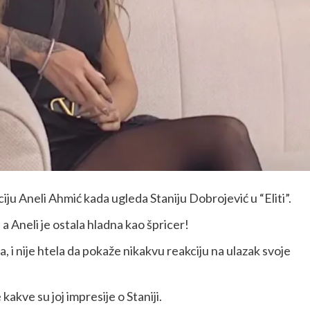
ciju Aneli Ahmić kada ugleda Staniju Dobrojević u “Eliti”.
 a Aneli je ostala hladna kao špricer!
a, i nije htela da pokaže nikakvu reakciju na ulazak svoje
kakve su joj impresije o Staniji.