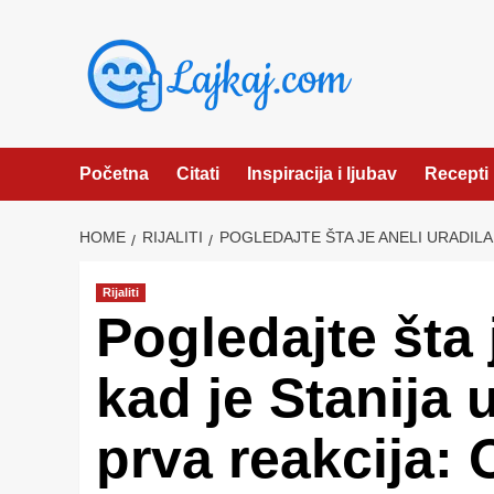
Skip
to
content
Početna
Citati
Inspiracija i ljubav
Recepti
HOME
RIJALITI
POGLEDAJTE ŠTA JE ANELI URADILA 
Rijaliti
Pogledajte šta 
kad je Stanija u
prva reakcija: O