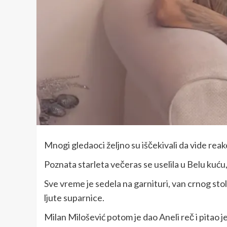
Mnogi gledaoci željno su iščekivali da vide reak
Poznata starleta večeras se uselila u Belu kuću,
Sve vreme je sedela na garnituri, van crnog stol
ljute suparnice.
Milan Milošević potom je dao Aneli reč i pitao je 