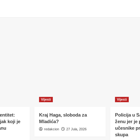
Vijesti
Vijesti
ntitet:
Kraj Haga, sloboda za
Policija u 
ak koji je
Mladića?
ženu jer je
anu
učesnike p
redakcion
27 Jula, 2026
skupa