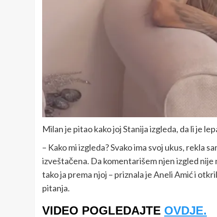
Milan je pitao kako joj Stanija izgleda, da li je lep
– Kako mi izgleda? Svako ima svoj ukus, rekla sam
izveštačena. Da komentarišem njen izgled nije na
tako ja prema njoj – priznala je Aneli Amić i otk
pitanja.
VIDEO POGLEDAJTE
OVDJE.