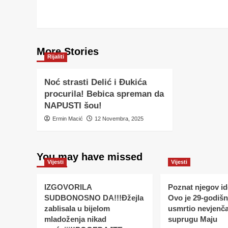
More Stories
Rijaliti
Noć strasti Delić i Đukića
procurila! Bebica spreman da
NAPUSTI šou!
Ermin Macić
12 Novembra, 2025
You may have missed
Vijesti
Vijesti
IZGOVORILA
Poznat njegov ide
SUDBONOSNO DA!!!Đžejla
Ovo je 29-godišnj
zablisala u bijelom
usmrtio nevjenč
mladoženja nikad
suprugu Maju