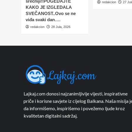
srećniji!!POGEDAJTE
redakcion
27 Jul
KAKO JE IZGLEDALA
SVEČANOST..Ovo se ne
viđa svaki dan….
redakcion
28 Jula, 2026
Lajkaj.com donosi najzanimljivije vijesti, inspirativne
priče i korisne savjete iz cijelog Balkana. Naša misija j
da informišemo, inspirišemo i povežemo ljude kroz
kvalitetan digitalni sadržaj.