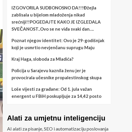
IZGOVORILA SUDBONOSNO DA!!!Đžejla
zablisala u bijelom mladoženja nikad
srećniji!!POGEDAJTE KAKO JE IZGLEDALA
SVEČANOST..Ovo se ne viđa svaki dan….
Poznat njegov identitet: Ovo je 29-godišnjak
koji je usmrtio nevjenčanu suprugu Maju
Kraj Haga, sloboda za Mladića?
Policija u Sarajevu kaznila ženu jer je
provocirala učesnike propalestinskog skupa
Loše vijesti za građane: Od 1. jula važan
energent u FBiH poskupljuje za 14,42 posto
Alati za umjetnu inteligenciju
AI alati za pisanje, SEO i automatizaciju poslovanja