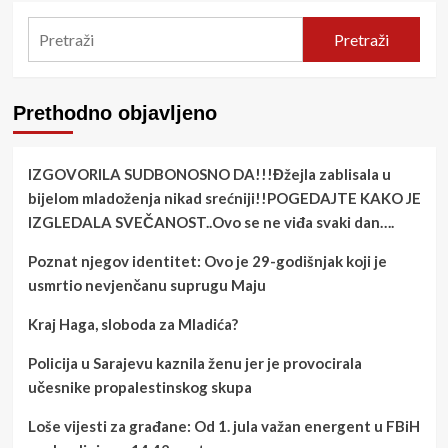
Pretraži
Prethodno objavljeno
IZGOVORILA SUDBONOSNO DA!!!Đžejla zablisala u
bijelom mladoženja nikad srećniji!!POGEDAJTE KAKO JE
IZGLEDALA SVEČANOST..Ovo se ne viđa svaki dan….
Poznat njegov identitet: Ovo je 29-godišnjak koji je
usmrtio nevjenčanu suprugu Maju
Kraj Haga, sloboda za Mladića?
Policija u Sarajevu kaznila ženu jer je provocirala
učesnike propalestinskog skupa
Loše vijesti za građane: Od 1. jula važan energent u FBiH