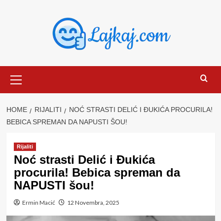
Skip
to
content
Primary
Menu
HOME
RIJALITI
NOĆ STRASTI DELIĆ I ĐUKIĆA PROCURILA!
BEBICA SPREMAN DA NAPUSTI ŠOU!
Rijaliti
Noć strasti Delić i Đukića
procurila! Bebica spreman da
NAPUSTI šou!
Ermin Macić
12 Novembra, 2025