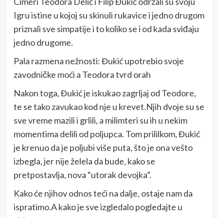
Cimeri Teodora Delić i Filip Đukić održali su svoju
Igru istine u kojoj su skinuli rukavice i jedno drugom
priznali sve simpatije i to koliko se i od kada sviđaju
jedno drugome.
Pala razmena nežnosti: Đukić upotrebio svoje
zavodničke moći a Teodora tvrd orah
Nakon toga, Đukić je iskukao zagrljaj od Teodore,
te se tako zavukao kod nje u krevet.Njih dvoje su se
sve vreme mazili i grlili, a milimteri su ih u nekim
momentima delili od poljupca. Tom prililkom, Đukić
je krenuo da je poljubi više puta, što je ona vešto
izbegla, jer nije želela da bude, kako se
pretpostavlja, nova “utorak devojka”.
Kako će njihov odnos teći na dalje, ostaje nam da
ispratimo.A kako je sve izgledalo pogledajte u