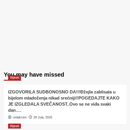
You may have missed
Vijesti
IZGOVORILA SUDBONOSNO DA!!!Đžejla zablisala u
bijelom mladoženja nikad srećniji!!POGEDAJTE KAKO
JE IZGLEDALA SVEČANOST..Ovo se ne viđa svaki
dan….
redakcion
28 Jula, 2026
Vijesti