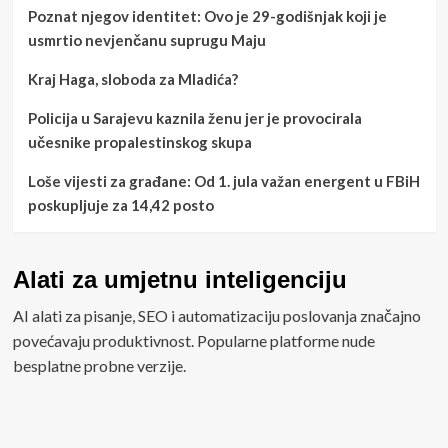
Poznat njegov identitet: Ovo je 29-godišnjak koji je
usmrtio nevjenčanu suprugu Maju
Kraj Haga, sloboda za Mladića?
Policija u Sarajevu kaznila ženu jer je provocirala
učesnike propalestinskog skupa
Loše vijesti za građane: Od 1. jula važan energent u FBiH
poskupljuje za 14,42 posto
Alati za umjetnu inteligenciju
AI alati za pisanje, SEO i automatizaciju poslovanja značajno
povećavaju produktivnost. Popularne platforme nude
besplatne probne verzije.