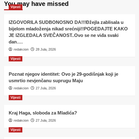
You may have missed
Vijesti
IZGOVORILA SUDBONOSNO DA!!!Đžejla zablisala u
bijelom mladoženja nikad srećniji!!POGEDAJTE KAKO
JE IZGLEDALA SVEČANOST..Ovo se ne viđa svaki
dan….
redakcion
28 Jula, 2026
Vijesti
Poznat njegov identitet: Ovo je 29-godišnjak koji je
usmrtio nevjenčanu suprugu Maju
redakcion
27 Jula, 2026
Vijesti
Kraj Haga, sloboda za Mladića?
redakcion
27 Jula, 2026
Vijesti