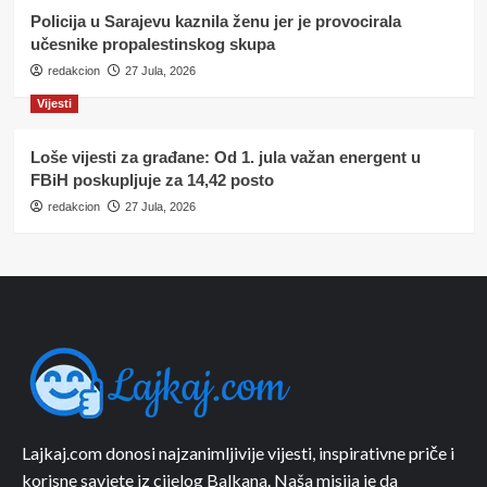
Policija u Sarajevu kaznila ženu jer je provocirala
učesnike propalestinskog skupa
redakcion
27 Jula, 2026
Vijesti
Loše vijesti za građane: Od 1. jula važan energent u
FBiH poskupljuje za 14,42 posto
redakcion
27 Jula, 2026
Lajkaj.com donosi najzanimljivije vijesti, inspirativne priče i
korisne savjete iz cijelog Balkana. Naša misija je da