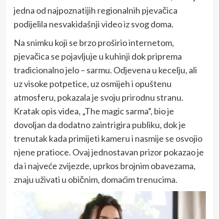
jedna od najpoznatijih regionalnih pjevačica
podijelila nesvakidašnji video iz svog doma.
Na snimku koji se brzo proširio internetom,
pjevačica se pojavljuje u kuhinji dok priprema
tradicionalno jelo – sarmu. Odjevena u kecelju, ali
uz visoke potpetice, uz osmijeh i opuštenu
atmosferu, pokazala je svoju prirodnu stranu.
Kratak opis videa, „The magic sarma“, bio je
dovoljan da dodatno zaintrigira publiku, dok je
trenutak kada primijeti kameru i nasmije se osvojio
njene pratioce. Ovaj jednostavan prizor pokazao je
da i najveće zvijezde, uprkos brojnim obavezama,
znaju uživati u običnim, domaćim trenucima.