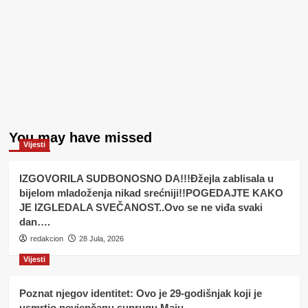
You may have missed
Vijesti
IZGOVORILA SUDBONOSNO DA!!!Đžejla zablisala u
bijelom mladoženja nikad srećniji!!POGEDAJTE KAKO
JE IZGLEDALA SVEČANOST..Ovo se ne viđa svaki
dan….
redakcion
28 Jula, 2026
Vijesti
Poznat njegov identitet: Ovo je 29-godišnjak koji je
usmrtio nevjenčanu suprugu Maju