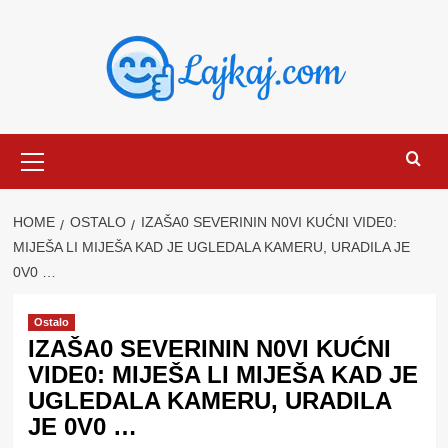
Skip
to
content
Primary
Menu
HOME
OSTALO
IZAŠA0 SEVERININ N0VI KUĆNI VIDE0:
MIJEŠA LI MIJEŠA KAD JE UGLEDALA KAMERU, URADILA JE
0V0 …
Ostalo
IZAŠA0 SEVERININ N0VI KUĆNI
VIDE0: MIJEŠA LI MIJEŠA KAD JE
UGLEDALA KAMERU, URADILA
JE 0V0 …