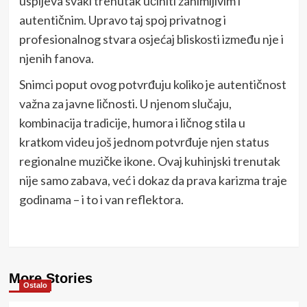
uspijeva svaki trenutak učiniti zanimljivim i
autentičnim. Upravo taj spoj privatnog i
profesionalnog stvara osjećaj bliskosti između nje i
njenih fanova.
Snimci poput ovog potvrđuju koliko je autentičnost
važna za javne ličnosti. U njenom slučaju,
kombinacija tradicije, humora i ličnog stila u
kratkom videu još jednom potvrđuje njen status
regionalne muzičke ikone. Ovaj kuhinjski trenutak
nije samo zabava, već i dokaz da prava karizma traje
godinama – i to i van reflektora.
More Stories
Ostalo