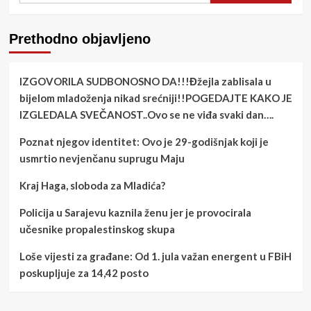
Prethodno objavljeno
IZGOVORILA SUDBONOSNO DA!!!Đžejla zablisala u
bijelom mladoženja nikad srećniji!!POGEDAJTE KAKO JE
IZGLEDALA SVEČANOST..Ovo se ne viđa svaki dan….
Poznat njegov identitet: Ovo je 29-godišnjak koji je
usmrtio nevjenčanu suprugu Maju
Kraj Haga, sloboda za Mladića?
Policija u Sarajevu kaznila ženu jer je provocirala
učesnike propalestinskog skupa
Loše vijesti za građane: Od 1. jula važan energent u FBiH
poskupljuje za 14,42 posto