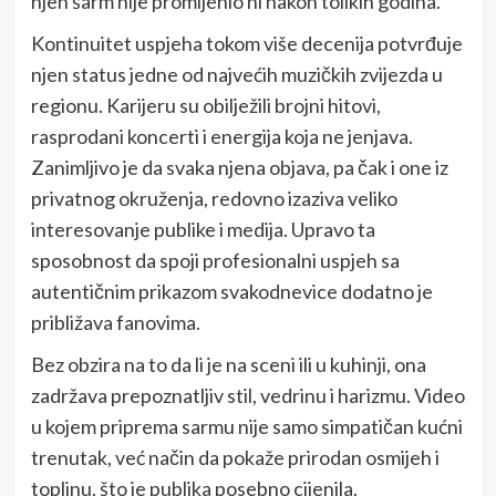
njen šarm nije promijenio ni nakon tolikih godina.
Kontinuitet uspjeha tokom više decenija potvrđuje
njen status jedne od najvećih muzičkih zvijezda u
regionu. Karijeru su obilježili brojni hitovi,
rasprodani koncerti i energija koja ne jenjava.
Zanimljivo je da svaka njena objava, pa čak i one iz
privatnog okruženja, redovno izaziva veliko
interesovanje publike i medija. Upravo ta
sposobnost da spoji profesionalni uspjeh sa
autentičnim prikazom svakodnevice dodatno je
približava fanovima.
Bez obzira na to da li je na sceni ili u kuhinji, ona
zadržava prepoznatljiv stil, vedrinu i harizmu. Video
u kojem priprema sarmu nije samo simpatičan kućni
trenutak, već način da pokaže prirodan osmijeh i
toplinu, što je publika posebno cijenila.