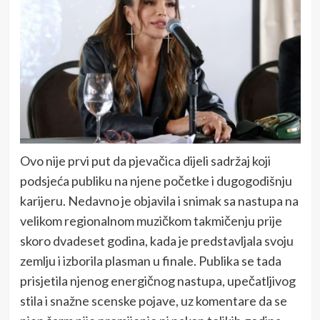
Ovo nije prvi put da pjevačica dijeli sadržaj koji
podsjeća publiku na njene početke i dugogodišnju
karijeru. Nedavno je objavila i snimak sa nastupa na
velikom regionalnom muzičkom takmičenju prije
skoro dvadeset godina, kada je predstavljala svoju
zemlju i izborila plasman u finale. Publika se tada
prisjetila njenog energičnog nastupa, upečatljivog
stila i snažne scenske pojave, uz komentare da se