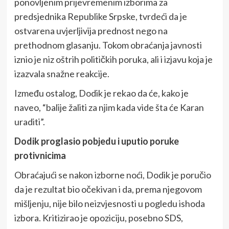
ponovljenim prijevremenim izborima za
predsjednika Republike Srpske, tvrdeći da je
ostvarena uvjerljivija prednost nego na
prethodnom glasanju. Tokom obraćanja javnosti
iznio je niz oštrih političkih poruka, ali i izjavu koja je
izazvala snažne reakcije.
Između ostalog, Dodik je rekao da će, kako je
naveo, “balije žaliti za njim kada vide šta će Karan
uraditi”.
Dodik proglasio pobjedu i uputio poruke
protivnicima
Obraćajući se nakon izborne noći, Dodik je poručio
da je rezultat bio očekivan i da, prema njegovom
mišljenju, nije bilo neizvjesnosti u pogledu ishoda
izbora. Kritizirao je opoziciju, posebno SDS,