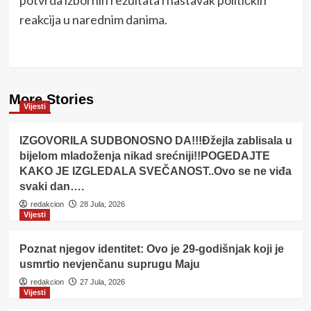
reakcija u narednim danima.
More Stories
Vijesti
IZGOVORILA SUDBONOSNO DA!!!Đžejla zablisala u
bijelom mladoženja nikad srećniji!!POGEDAJTE
KAKO JE IZGLEDALA SVEČANOST..Ovo se ne viđa
svaki dan….
redakcion
28 Jula, 2026
Vijesti
Poznat njegov identitet: Ovo je 29-godišnjak koji je
usmrtio nevjenčanu suprugu Maju
redakcion
27 Jula, 2026
Vijesti