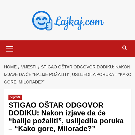
Skip
to
content
Primary
Menu
HOME
VIJESTI
STIGAO OŠTAR ODGOVOR DODIKU: NAKON
IZJAVE DA ĆE “BALIJE POŽALITI”, USLIJEDILA PORUKA – “KAKO
GORE, MILORADE?”
Vijesti
STIGAO OŠTAR ODGOVOR
DODIKU: Nakon izjave da će
“balije požaliti”, uslijedila poruka
– “Kako gore, Milorade?”