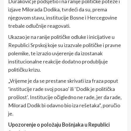
Duraković je podsjetio i na ranije političke poteze i
izjave Milorada Dodika, tvrdeći da su, prema
njegovom stavu, institucije Bosne i Hercegovine
trebale odlučnije reagovati.
Ukazao je na ranije političke odluke i inicijative u
Republici Srpskoj koje su izazvale političke i pravne
polemike, te izrazio uvjerenje da izostanak
institucionalne reakcije dodatno produbljuje
političku krizu.
„Vrijeme je da se prestane skrivati iza fraza poput
‘institucije rade svoj posao’ ili ‘Dodik je politička
prošlost’. Institucije očigledno ne rade, jer da rade,
Milorad Dodik bi odavno bio iza rešetaka“, poručio
je.
Upozorenje o položaju Bošnjaka u Republici