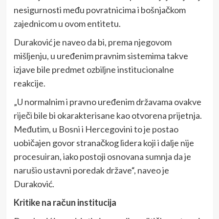
nesigurnosti među povratnicima i bošnjačkom
zajednicom u ovom entitetu.
Duraković je naveo da bi, prema njegovom
mišljenju, u uređenim pravnim sistemima takve
izjave bile predmet ozbiljne institucionalne
reakcije.
„U normalnim i pravno uređenim državama ovakve
riječi bile bi okarakterisane kao otvorena prijetnja.
Međutim, u Bosni i Hercegovini to je postao
uobičajen govor stranačkog lidera koji i dalje nije
procesuiran, iako postoji osnovana sumnja da je
narušio ustavni poredak države“, naveo je
Duraković.
Kritike na račun institucija