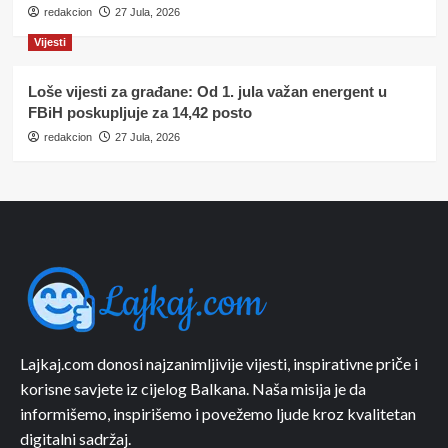
redakcion
27 Jula, 2026
Vijesti
Loše vijesti za građane: Od 1. jula važan energent u
FBiH poskupljuje za 14,42 posto
redakcion
27 Jula, 2026
Lajkaj.com donosi najzanimljivije vijesti, inspirativne priče i
korisne savjete iz cijelog Balkana. Naša misija je da
informišemo, inspirišemo i povežemo ljude kroz kvalitetan
digitalni sadržaj.