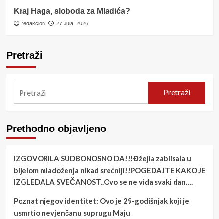
Kraj Haga, sloboda za Mladića?
redakcion
27 Jula, 2026
Pretraži
Pretraži
Prethodno objavljeno
IZGOVORILA SUDBONOSNO DA!!!Đžejla zablisala u
bijelom mladoženja nikad srećniji!!POGEDAJTE KAKO JE
IZGLEDALA SVEČANOST..Ovo se ne viđa svaki dan….
Poznat njegov identitet: Ovo je 29-godišnjak koji je
usmrtio nevjenčanu suprugu Maju