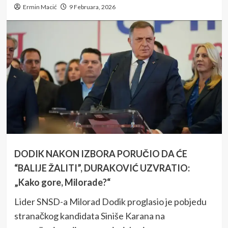
Ermin Macić
9 Februara, 2026
DODIK NAKON IZBORA PORUČIO DA ĆE
“BALIJE ŽALITI”, DURAKOVIĆ UZVRATIO:
„Kako gore, Milorade?“
Lider SNSD-a Milorad Dodik proglasio je pobjedu
stranačkog kandidata Siniše Karana na