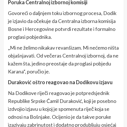
Poruka Centralnoj izbornoj komisiji
Govoreći o daljnjem toku izbornog procesa, Dodik
je izjavio da očekuje da Centralna izborna komisija
Bosne i Hercegovine potvrdi rezultate i formalno
proglasi pobjednika.
„Mi ne želimo nikakav revanšizam. Mi nećemo ništa
objašnjavati. Od večeras Centralnoj izbornoj, da ne
kažem šta, jedino preostaje da proglasi pobjedu
Karana“, poručio je.
Duraković oštro reagovao na Dodikovu izjavu
Na Dodikove riječi reagovao je potpredsjednik
Republike Srpske Ćamil Duraković, koji je posebno
izdvojio izjavu u kojoj je spomenuta riječ koja se
odnosi na Bošnjake. Ocijenio je da takve poruke
izazivaju zabrinutost i dodatno produbljuju osjećaj