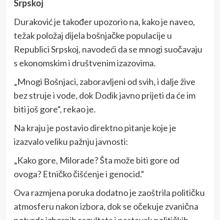
Srpskoj
Duraković je također upozorio na, kako je naveo,
težak položaj dijela bošnjačke populacije u
Republici Srpskoj, navodeći da se mnogi suočavaju
s ekonomskim i društvenim izazovima.
„Mnogi Bošnjaci, zaboravljeni od svih, i dalje žive
bez struje i vode, dok Dodik javno prijeti da će im
biti još gore“, rekao je.
Na kraju je postavio direktno pitanje koje je
izazvalo veliku pažnju javnosti:
„Kako gore, Milorade? Šta može biti gore od
ovoga? Etničko čišćenje i genocid.“
Ova razmjena poruka dodatno je zaoštrila političku
atmosferu nakon izbora, dok se očekuje zvanična
potvrda izbornih rezultata i nastavak političkih