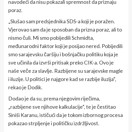
navodeći da nisu pokazali spremnost da priznaju
poraz.
„Slušao sam predsjednika SDS-a koji je poražen.
Vjerovao sam da je sposoban da prizna poraz, ali to
nismo čuli. Mi smo pobijedili Schmidta,
međunarodni faktor koji je posijao nered. Pobijedili
smo sarajevsku čaršiju i bošnjačku politiku koja je
sve učinila da izvrši pritisak preko CIK-a. Ovo je
naše veče za slavlje. Razbijene su sarajevske magle
i iluzije. U politici je najgore kad se razbije iluzija“,
rekao je Dodik.
Dodao je da su, prema njegovim riječima,
„razbijene sve njihove kalkulacije“, te je čestitao
Siniši Karanu, ističući da je tokom izbornog procesa
pokazao strpljenje i političku izdržljivost.