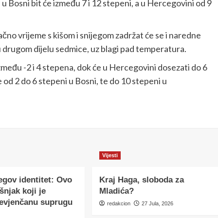
 Bosni bit će između 7 i 12 stepeni, a u Hercegovini od 9
no vrijeme s kišom i snijegom zadržat će se i naredne
 u drugom dijelu sedmice, uz blagi pad temperatura.
zmeđu -2 i 4 stepena, dok će u Hercegovini dosezati do 6
od 2 do 6 stepeni u Bosni, te do 10 stepeni u
Vijesti
egov identitet: Ovo
Kraj Haga, sloboda za
šnjak koji je
Mladića?
nevjenčanu suprugu
redakcion
27 Jula, 2026