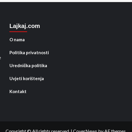
Lajkaj.com
O nama
Politika privatnosti
e
Urednička politika
Uvjeti korištenja
Kontakt
Copyright © All rights reserved.
|
CoverNews
by AF themes.