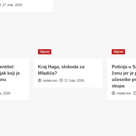
27 Jula, 2026
Vijesti
Vijesti
ntitet:
Kraj Haga, sloboda za
Policija u 
ak koji je
Mladića?
ženu jer je
anu
učesnike p
redakcion
27 Jula, 2026
skupa
a, 2026
redakcion