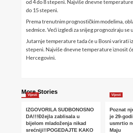
od 4 do 8 stepeni. Najviše dnevne temperature u
do 15 stepeni.
Prema trenutnim prognostičkim modelima, oblač
sedmice. Veći izgledi za snijeg prognoziraju se
Jutarnje temperature tada će u Bosni varirati i
stepeni. Najviše dnevne temperature iznosit će 
Hercegovini.
More Stories
Vijesti
Vijesti
IZGOVORILA SUDBONOSNO
Poznat nj
DA!!!Đžejla zablisala u
je 29-godi
bijelom mladoženja nikad
usmrtio 
srećniji!!POGEDAJTE KAKO
Maju