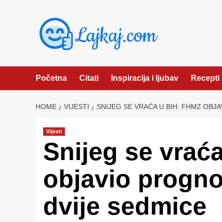
Skip
to
content
Početna
Citati
Inspiracija i ljubav
Recepti
HOME
VIJESTI
SNIJEG SE VRAĆA U BIH: FHMZ OBJ
Vijesti
Snijeg se vrać
objavio progn
dvije sedmice