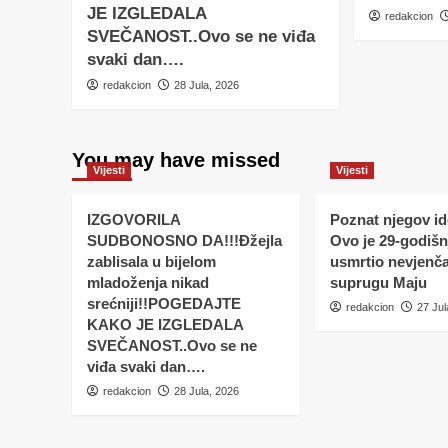
JE IZGLEDALA
redakcion
SVEČANOST..Ovo se ne viđa
svaki dan….
redakcion
28 Jula, 2026
You may have missed
Vijesti
Vijesti
IZGOVORILA
Poznat njegov ide
SUDBONOSNO DA!!!Đžejla
Ovo je 29-godišnj
zablisala u bijelom
usmrtio nevjenč
mladoženja nikad
suprugu Maju
srećniji!!POGEDAJTE
redakcion
27 Jul
KAKO JE IZGLEDALA
SVEČANOST..Ovo se ne
viđa svaki dan….
redakcion
28 Jula, 2026