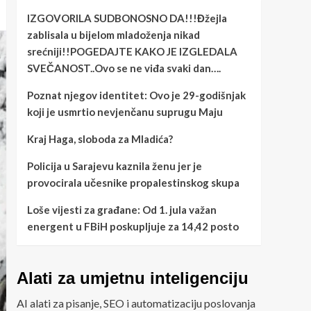
IZGOVORILA SUDBONOSNO DA!!!Đžejla
zablisala u bijelom mladoženja nikad
srećniji!!POGEDAJTE KAKO JE IZGLEDALA
SVEČANOST..Ovo se ne viđa svaki dan….
Poznat njegov identitet: Ovo je 29-godišnjak
koji je usmrtio nevjenčanu suprugu Maju
Kraj Haga, sloboda za Mladića?
Policija u Sarajevu kaznila ženu jer je
provocirala učesnike propalestinskog skupa
Loše vijesti za građane: Od 1. jula važan
energent u FBiH poskupljuje za 14,42 posto
Alati za umjetnu inteligenciju
AI alati za pisanje, SEO i automatizaciju poslovanja