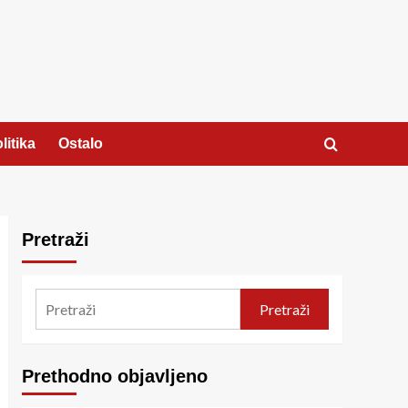
litika
Ostalo
Pretraži
Pretraži
Prethodno objavljeno