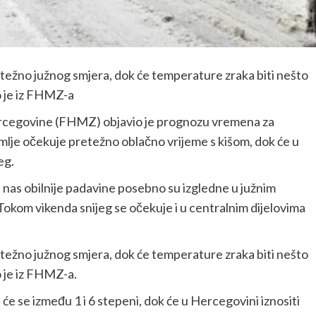
težno južnog smjera, dok će temperature zraka biti nešto
o je iz FHMZ-a
ercegovine (FHMZ) objavio je prognozu vremena za
mlje očekuje pretežno oblačno vrijeme s kišom, dok će u
eg.
as obilnije padavine posebno su izgledne u južnim
 Tokom vikenda snijeg se očekuje i u centralnim dijelovima
težno južnog smjera, dok će temperature zraka biti nešto
 je iz FHMZ-a.
e se između 1 i 6 stepeni, dok će u Hercegovini iznositi