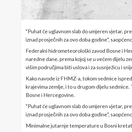
“Puhat će uglavnom slab do umjeren vjetar, pre
iznad prosječnih za ovo doba godine”, saopćen
Federalni hidrometeorološki zavod Bosne i H
naredne dane, prema kojoj se u većem dijelu ze
višim područjima biti uslova i za susnježicu i snij
Kako navode iz FHMZ-a, tokom sedmice ispred n
krajevima zemlje, i to u drugom dijelu sedmice.
Bosne i Hercegovine.
“Puhat će uglavnom slab do umjeren vjetar, pre
iznad prosječnih za ovo doba godine”, saopćeno
Minimalne jutarnje temperature u Bosni kretat ć