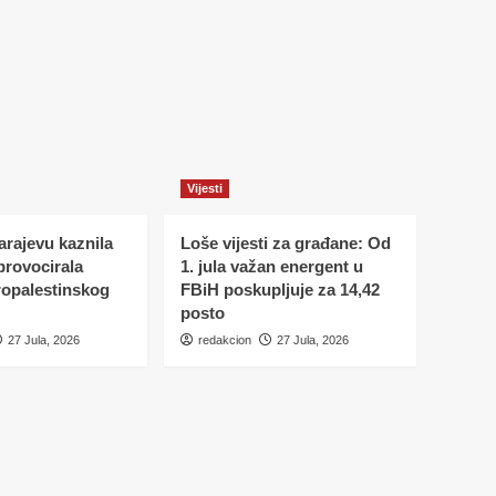
Vijesti
Sarajevu kaznila
Loše vijesti za građane: Od
 provocirala
1. jula važan energent u
ropalestinskog
FBiH poskupljuje za 14,42
posto
27 Jula, 2026
redakcion
27 Jula, 2026