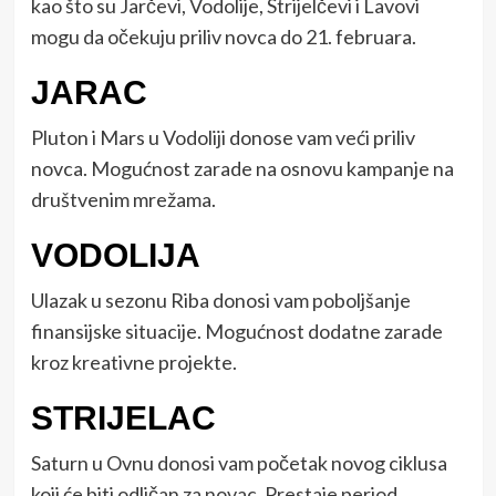
kao što su Jarčevi, Vodolije, Strijelčevi i Lavovi
mogu da očekuju priliv novca do 21. februara.
JARAC
Pluton i Mars u Vodoliji donose vam veći priliv
novca. Mogućnost zarade na osnovu kampanje na
društvenim mrežama.
VODOLIJA
Ulazak u sezonu Riba donosi vam poboljšanje
finansijske situacije. Mogućnost dodatne zarade
kroz kreativne projekte.
STRIJELAC
Saturn u Ovnu donosi vam početak novog ciklusa
koji će biti odličan za novac. Prestaje period