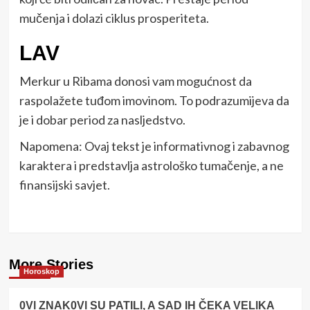
mučenja i dolazi ciklus prosperiteta.
LAV
Merkur u Ribama donosi vam mogućnost da
raspolažete tuđom imovinom. To podrazumijeva da
je i dobar period za nasljedstvo.
Napomena: Ovaj tekst je informativnog i zabavnog
karaktera i predstavlja astrološko tumačenje, a ne
finansijski savjet.
More Stories
Horoskop
0Vl ZNAK0Vl SU PATILI, A SAD IH ČEKA VELlKA