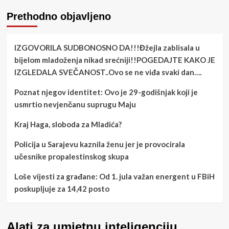
Prethodno objavljeno
IZGOVORILA SUDBONOSNO DA!!!Đžejla zablisala u
bijelom mladoženja nikad srećniji!!POGEDAJTE KAKO JE
IZGLEDALA SVEČANOST..Ovo se ne viđa svaki dan….
Poznat njegov identitet: Ovo je 29-godišnjak koji je
usmrtio nevjenčanu suprugu Maju
Kraj Haga, sloboda za Mladića?
Policija u Sarajevu kaznila ženu jer je provocirala
učesnike propalestinskog skupa
Loše vijesti za građane: Od 1. jula važan energent u FBiH
poskupljuje za 14,42 posto
Alati za umjetnu inteligenciju