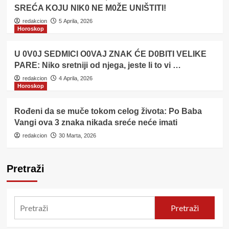
SREĆA KOJU NlK0 NE M0ŽE UNlŠTITI!
redakcion
5 Aprila, 2026
Horoskop
U 0V0J SEDMlCl O0VAJ ZNAK ĆE D0BITI VELIKE
PARE: Niko sretniji od njega, jeste li to vi …
redakcion
4 Aprila, 2026
Horoskop
Rođeni da se muče tokom celog života: Po Baba
Vangi ova 3 znaka nikada sreće neće imati
redakcion
30 Marta, 2026
Pretraži
Pretraži