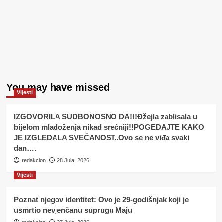
You may have missed
Vijesti
IZGOVORILA SUDBONOSNO DA!!!Đžejla zablisala u
bijelom mladoženja nikad srećniji!!POGEDAJTE KAKO
JE IZGLEDALA SVEČANOST..Ovo se ne viđa svaki
dan….
redakcion
28 Jula, 2026
Vijesti
Poznat njegov identitet: Ovo je 29-godišnjak koji je
usmrtio nevjenčanu suprugu Maju