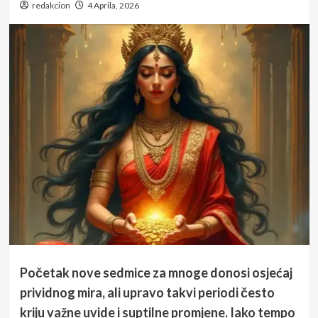
redakcion
4 Aprila, 2026
Početak nove sedmice za mnoge donosi osjećaj
prividnog mira, ali upravo takvi periodi često
kriju važne uvide i suptilne promjene. Iako tempo