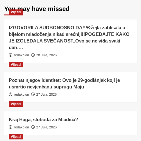
You may have missed
Vijesti
IZGOVORILA SUDBONOSNO DA!!!Đžejla zablisala u
bijelom mladoženja nikad srećniji!!POGEDAJTE KAKO
JE IZGLEDALA SVEČANOST..Ovo se ne viđa svaki
dan….
redakcion
28 Jula, 2026
Vijesti
Poznat njegov identitet: Ovo je 29-godišnjak koji je
usmrtio nevjenčanu suprugu Maju
redakcion
27 Jula, 2026
Vijesti
Kraj Haga, sloboda za Mladića?
redakcion
27 Jula, 2026
Vijesti