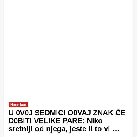
Horoskop
U 0V0J SEDMlCl O0VAJ ZNAK ĆE
D0BITI VELIKE PARE: Niko
sretniji od njega, jeste li to vi …