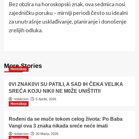
Bez obzira na horoskopski znak, ova sedmica nosi
zajedničku poruku – mirniji periodi često su idealni
za unutrašnje usklađivanje, planiranje i donošenje
zrelijih odluka.
More Stories
Horoskop
0Vl ZNAK0Vl SU PATILI, A SAD IH ČEKA VELlKA
SREĆA KOJU NlK0 NE M0ŽE UNlŠTITI!
redakcion
5 Aprila, 2026
Horoskop
Rođeni da se muče tokom celog života: Po Baba
Vangi ova 3 znaka nikada sreće neće imati
redakcion
30 Marta, 2026
Horoskop