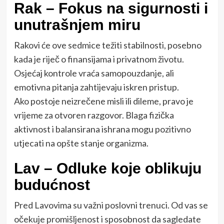
Rak – Fokus na sigurnosti i
unutrašnjem miru
Rakovi će ove sedmice težiti stabilnosti, posebno
kada je riječ o finansijama i privatnom životu.
Osjećaj kontrole vraća samopouzdanje, ali
emotivna pitanja zahtijevaju iskren pristup.
Ako postoje neizrečene misli ili dileme, pravo je
vrijeme za otvoren razgovor. Blaga fizička
aktivnost i balansirana ishrana mogu pozitivno
utjecati na opšte stanje organizma.
Lav – Odluke koje oblikuju
budućnost
Pred Lavovima su važni poslovni trenuci. Od vas se
očekuje promišljenost i sposobnost da sagledate