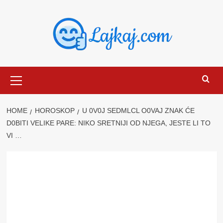
Skip
to
content
Primary
Menu
HOME
HOROSKOP
U 0V0J SEDMLCL O0VAJ ZNAK ĆE
D0BITI VELIKE PARE: NIKO SRETNIJI OD NJEGA, JESTE LI TO
VI …