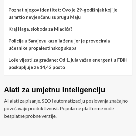
Poznat njegov identitet: Ovo je 29-godišnjak koji je
usmrtio nevjenčanu suprugu Maju
Kraj Haga, sloboda za Mladića?
Policija u Sarajevu kaznila ženu jer je provocirala
učesnike propalestinskog skupa
Loše vijesti za građane: Od 1. jula važan energent u FBiH
poskupljuje za 14,42 posto
Alati za umjetnu inteligenciju
AI alati za pisanje, SEO i automatizaciju poslovanja značajno
povećavaju produktivnost. Popularne platforme nude
besplatne probne verzije.