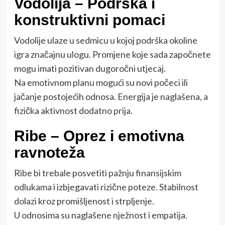
Vodolija – Podrška i
konstruktivni pomaci
Vodolije ulaze u sedmicu u kojoj podrška okoline
igra značajnu ulogu. Promjene koje sada započnete
mogu imati pozitivan dugoročni utjecaj.
Na emotivnom planu mogući su novi počeci ili
jačanje postojećih odnosa. Energija je naglašena, a
fizička aktivnost dodatno prija.
Ribe – Oprez i emotivna
ravnoteža
Ribe bi trebale posvetiti pažnju finansijskim
odlukama i izbjegavati rizične poteze. Stabilnost
dolazi kroz promišljenost i strpljenje.
U odnosima su naglašene nježnost i empatija.