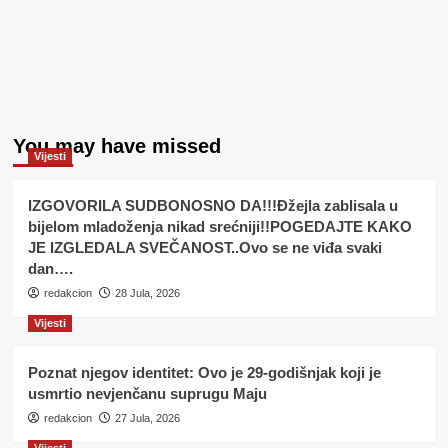
You may have missed
Vijesti
IZGOVORILA SUDBONOSNO DA!!!Đžejla zablisala u
bijelom mladoženja nikad srećniji!!POGEDAJTE KAKO
JE IZGLEDALA SVEČANOST..Ovo se ne viđa svaki
dan….
redakcion
28 Jula, 2026
Vijesti
Poznat njegov identitet: Ovo je 29-godišnjak koji je
usmrtio nevjenčanu suprugu Maju
redakcion
27 Jula, 2026
Vijesti