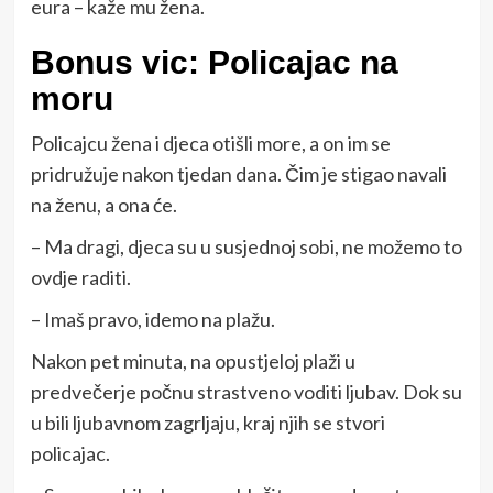
eura – kaže mu žena.
Bonus vic: Policajac na
moru
Policajcu žena i djeca otišli more, a on im se
pridružuje nakon tjedan dana. Čim je stigao navali
na ženu, a ona će.
– Ma dragi, djeca su u susjednoj sobi, ne možemo to
ovdje raditi.
– Imaš pravo, idemo na plažu.
Nakon pet minuta, na opustjeloj plaži u
predvečerje počnu strastveno voditi ljubav. Dok su
u bili ljubavnom zagrljaju, kraj njih se stvori
policajac.