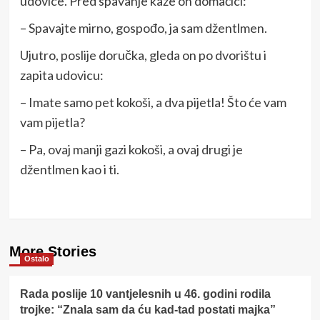
udovice. Pred spavanje kaže on domaćici:
– Spavajte mirno, gospođo, ja sam džentlmen.
Ujutro, poslije doručka, gleda on po dvorištu i
zapita udovicu:
– Imate samo pet kokoši, a dva pijetla! Što će vam
vam pijetla?
– Pa, ovaj manji gazi kokoši, a ovaj drugi je
džentlmen kao i ti.
More Stories
Ostalo
Rada poslije 10 vantjelesnih u 46. godini rodila
trojke: “Znala sam da ću kad-tad postati majka”