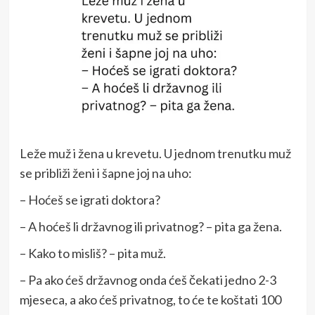
Leže muž i žena u krevetu. U jednom trenutku muž
se približi ženi i šapne joj na uho:
– Hoćeš se igrati doktora?
– A hoćeš li državnog ili privatnog? – pita ga žena.
– Kako to misliš? – pita muž.
– Pa ako ćeš državnog onda ćeš čekati jedno 2-3
mjeseca, a ako ćeš privatnog, to će te koštati 100