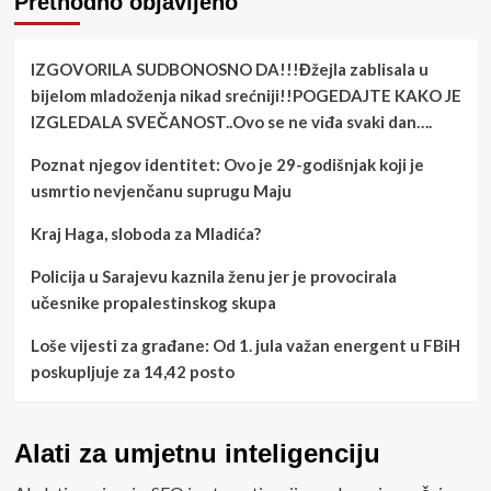
Prethodno objavljeno
IZGOVORILA SUDBONOSNO DA!!!Đžejla zablisala u
bijelom mladoženja nikad srećniji!!POGEDAJTE KAKO JE
IZGLEDALA SVEČANOST..Ovo se ne viđa svaki dan….
Poznat njegov identitet: Ovo je 29-godišnjak koji je
usmrtio nevjenčanu suprugu Maju
Kraj Haga, sloboda za Mladića?
Policija u Sarajevu kaznila ženu jer je provocirala
učesnike propalestinskog skupa
Loše vijesti za građane: Od 1. jula važan energent u FBiH
poskupljuje za 14,42 posto
Alati za umjetnu inteligenciju