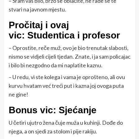
– Sram vas bilo, brzo se oblačite, ne rade se te
stvari na javnom mjestu.
Pročitaj i ovaj
vic: Studentica i profesor
– Oprostite, reče muž, ovo je bio trenutak slabosti,
nismo se vidjeli cijeli tjedan. Znate, i ja sam policajac
i bilo bi nezgodno da mi naplatite kaznu.
– U redu, vi ste kolega i vama je oprošteno, ali ovu
kurvu hvatam već treći put i kazna joj ovoga puta
ne gine!
Bonus vic: Sjećanje
U četiri ujutro žena čuje muža u kuhinji. Dođe do
njega, a on sjedi za stolom i pije rakiju.