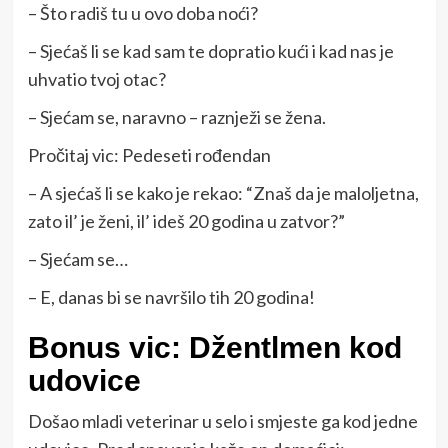
– Što radiš tu u ovo doba noći?
– Sjećaš li se kad sam te dopratio kući i kad nas je
uhvatio tvoj otac?
– Sjećam se, naravno – raznježi se žena.
Pročitaj vic: Pedeseti rođendan
– A sjećaš li se kako je rekao: “Znaš da je maloljetna,
zato il’ je ženi, il’ ideš 20 godina u zatvor?”
– Sjećam se…
– E, danas bi se navršilo tih 20 godina!
Bonus vic: Džentlmen kod
udovice
Došao mladi veterinar u selo i smjeste ga kod jedne