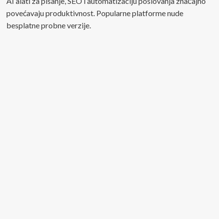
AI alati za pisanje, SEO i automatizaciju poslovanja značajno
povećavaju produktivnost. Popularne platforme nude
besplatne probne verzije.