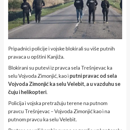
Pripadnici policije i vojske blokirali su više putnih
pravaca u opštini Kanjiža.
Blokirani su putevi iz pravca sela Trešnjevac ka
selu Vojvoda Zimonjić, kao i
putni pravac od sela
Vojvoda Zimonjić ka selu Velebit, a u vazduhu se
čuju i helikopteri
.
Policija i vojska pretražuju terene na putnom
pravcu Trešnjevac – Vojvoda Zimonjić kao i na
putnom pravcu ka selu Velebit.