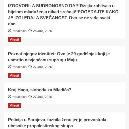
IZGOVORILA SUDBONOSNO DA!!!Đžejla zablisala u
bijelom mladoženja nikad srećniji!!POGEDAJTE KAKO
JE IZGLEDALA SVEČANOST..Ovo se ne viđa svaki
dan….
redakcion
28 Jula, 2026
Vijesti
Poznat njegov identitet: Ovo je 29-godišnjak koji je
usmrtio nevjenčanu suprugu Maju
redakcion
27 Jula, 2026
Vijesti
Kraj Haga, sloboda za Mladića?
redakcion
27 Jula, 2026
Vijesti
Policija u Sarajevu kaznila ženu jer je provocirala
učesnike propalestinskog skupa