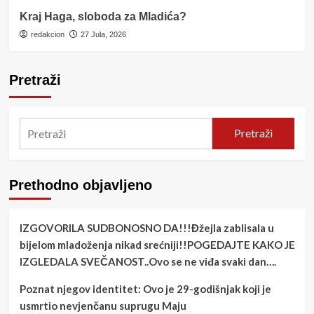
Kraj Haga, sloboda za Mladića?
redakcion
27 Jula, 2026
Pretraži
Pretraži
Prethodno objavljeno
IZGOVORILA SUDBONOSNO DA!!!Đžejla zablisala u
bijelom mladoženja nikad srećniji!!POGEDAJTE KAKO JE
IZGLEDALA SVEČANOST..Ovo se ne viđa svaki dan….
Poznat njegov identitet: Ovo je 29-godišnjak koji je
usmrtio nevjenčanu suprugu Maju