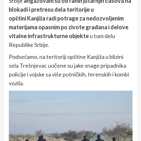
Srbije
angazovani su od ranih jutarnjih časova na
blokadi i pretresu dela teritorije u
opštini Kanjiža radi potrage za nedozvoljenim
materijama opasnim po zivote građana i delove
vitalne infrastrukturne objekte
u tom delu
Republike Srbije.
Podsećamo, na teritoriji opštine Kanjiža u blizini
sela Trešnjevac uočene su jake snage pripadnika
policije i vojske sa više putničkih, terenskih i kombi
vozila.