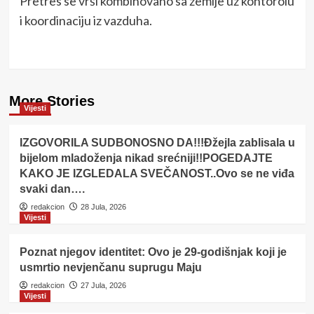
Pretres se vrši kombinovano sa zemlje uz kontorolu
i koordinaciju iz vazduha.
More Stories
Vijesti
IZGOVORILA SUDBONOSNO DA!!!Đžejla zablisala u
bijelom mladoženja nikad srećniji!!POGEDAJTE
KAKO JE IZGLEDALA SVEČANOST..Ovo se ne viđa
svaki dan….
redakcion
28 Jula, 2026
Vijesti
Poznat njegov identitet: Ovo je 29-godišnjak koji je
usmrtio nevjenčanu suprugu Maju
redakcion
27 Jula, 2026
Vijesti