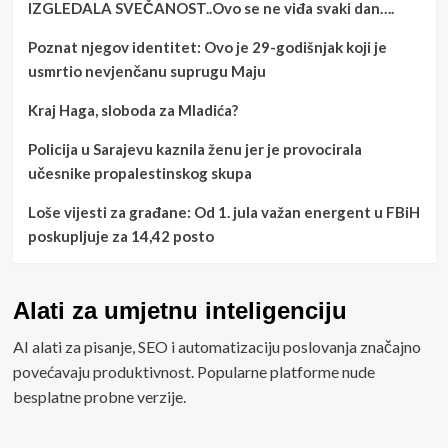
IZGLEDALA SVEČANOST..Ovo se ne viđa svaki dan….
Poznat njegov identitet: Ovo je 29-godišnjak koji je
usmrtio nevjenčanu suprugu Maju
Kraj Haga, sloboda za Mladića?
Policija u Sarajevu kaznila ženu jer je provocirala
učesnike propalestinskog skupa
Loše vijesti za građane: Od 1. jula važan energent u FBiH
poskupljuje za 14,42 posto
Alati za umjetnu inteligenciju
AI alati za pisanje, SEO i automatizaciju poslovanja značajno
povećavaju produktivnost. Popularne platforme nude
besplatne probne verzije.