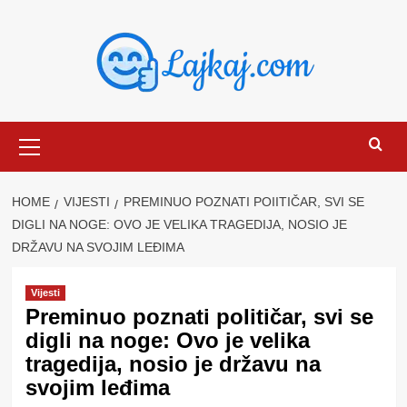
Skip
to
content
Primary
Menu
HOME
VIJESTI
PREMINUO POZNATI POIITIČAR, SVI SE
DIGLI NA NOGE: OVO JE VELIKA TRAGEDIJA, NOSIO JE
DRŽAVU NA SVOJIM LEĐIMA
Vijesti
Preminuo poznati poIitičar, svi se
digli na noge: Ovo je velika
tragedija, nosio je državu na
svojim leđima