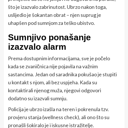
što je izazvalo zabrinutost. Ubrzo nakon toga,
uslijedio je šokantan obrat – njen suprug je
uhapšen pod sumnjom za teško ubistvo.
Sumnjivo ponašanje
izazvalo alarm
Prema dostupnim informacijama, sve je počelo
kada se zvaničnica nije pojavila na važnim
sastancima. Jedan od saradnika pokušao je stupiti
u kontakt s njom, ali bez uspjeha. Kada su
kontaktirali njenog muža, njegovi odgovori
dodatno su izazvali sumnju.
Policija je ubrzo izašla na teren i pokrenula tzv.
provjeru stanja (wellness check), ali ono što su
pronašli šokiralo je i iskusne istražitelje.