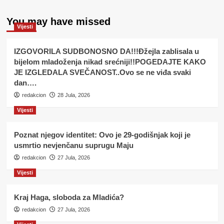
You may have missed
Vijesti
IZGOVORILA SUDBONOSNO DA!!!Đžejla zablisala u
bijelom mladoženja nikad srećniji!!POGEDAJTE KAKO
JE IZGLEDALA SVEČANOST..Ovo se ne viđa svaki
dan….
redakcion
28 Jula, 2026
Vijesti
Poznat njegov identitet: Ovo je 29-godišnjak koji je
usmrtio nevjenčanu suprugu Maju
redakcion
27 Jula, 2026
Vijesti
Kraj Haga, sloboda za Mladića?
redakcion
27 Jula, 2026