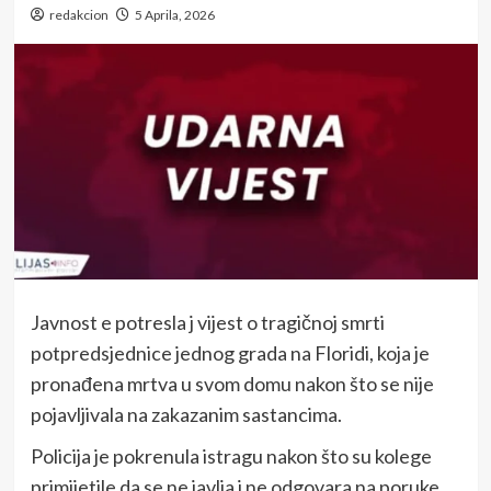
redakcion
5 Aprila, 2026
Javnost e potresla j vijest o tragičnoj smrti
potpredsjednice jednog grada na Floridi, koja je
pronađena mrtva u svom domu nakon što se nije
pojavljivala na zakazanim sastancima.
Policija je pokrenula istragu nakon što su kolege
primijetile da se ne javlja i ne odgovara na poruke,