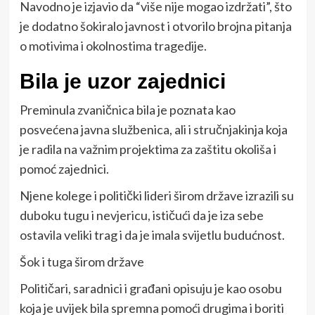
Navodno je izjavio da “više nije mogao izdržati”, što
je dodatno šokiralo javnost i otvorilo brojna pitanja
o motivima i okolnostima tragedije.
Bila je uzor zajednici
Preminula zvaničnica bila je poznata kao
posvećena javna službenica, ali i stručnjakinja koja
je radila na važnim projektima za zaštitu okoliša i
pomoć zajednici.
Njene kolege i politički lideri širom države izrazili su
duboku tugu i nevjericu, ističući da je iza sebe
ostavila veliki trag i da je imala svijetlu budućnost.
Šok i tuga širom države
Političari, saradnici i građani opisuju je kao osobu
koja je uvijek bila spremna pomoći drugima i boriti