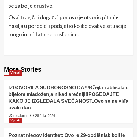
se za bolje društvo.
Ovaj tragični događaj ponovo je otvorio pitanje
nasilja u porodici i podsjetio koliko ovakve situacije
mogu imati fatalne posljedice.
More Stories
Vijesti
IZGOVORILA SUDBONOSNO DA!!!Đžejla zablisala u
bijelom mladoženja nikad srećniji!!POGEDAJTE
KAKO JE IZGLEDALA SVEČANOST..Ovo se ne viđa
svaki dan….
redakcion
28 Jula, 2026
Vijesti
Poznat njegov identitet: Ovo je 29-godišnjak koji je