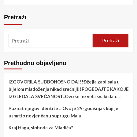
Pretraži
Pretraži
Prethodno objavljeno
IZGOVORILA SUDBONOSNO DA!!!Đžejla zablisala u
bijelom mladoženja nikad srećniji!!POGEDAJTE KAKO JE
IZGLEDALA SVEČANOST..Ovo se ne viđa svaki dan….
Poznat njegov identitet: Ovo je 29-godišnjak koji je
usmrtio nevjenčanu suprugu Maju
Kraj Haga, sloboda za Mladića?