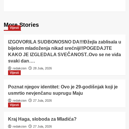
More Stories
Vijesti
IZGOVORILA SUDBONOSNO DA!!!Đžejla zablisala u
bijelom mladoženja nikad srećniji!!POGEDAJTE
KAKO JE IZGLEDALA SVEČANOST..Ovo se ne viđa
svaki dan….
redakcion
28 Jula, 2026
Vijesti
Poznat njegov identitet: Ovo je 29-godišnjak koji je
usmrtio nevjenčanu suprugu Maju
redakcion
27 Jula, 2026
Vijesti
Kraj Haga, sloboda za Mladića?
redakcion
27 Jula, 2026