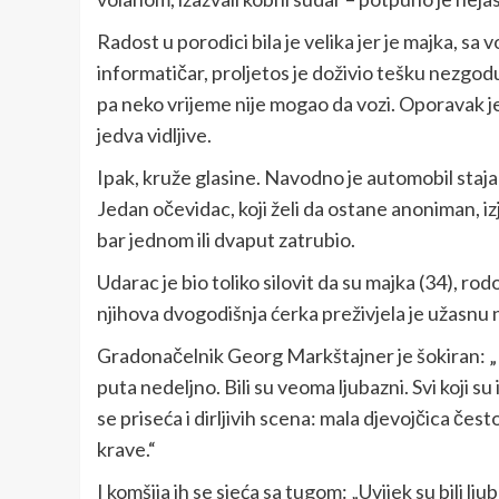
Radost u porodici bila je velika jer je majka, 
informatičar, proljetos je doživio tešku nezgodu
pa neko vrijeme nije mogao da vozi. Oporavak j
jedva vidljive.
Ipak, kruže glasine. Navodno je automobil staja
Jedan očevidac, koji želi da ostane anoniman, iz
bar jednom ili dvaput zatrubio.
Udarac je bio toliko silovit da su majka (34), rod
njihova dvogodišnja ćerka preživjela je užasnu
Gradonačelnik Georg Markštajner je šokiran: „Bil
puta nedeljno. Bili su veoma ljubazni. Svi koji su
se priseća i dirljivih scena: mala djevojčica često
krave.“
I komšija ih se sjeća sa tugom: „Uvijek su bili lju