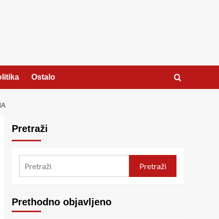
litika
Ostalo
NA
Pretraži
Pretraži
Prethodno objavljeno