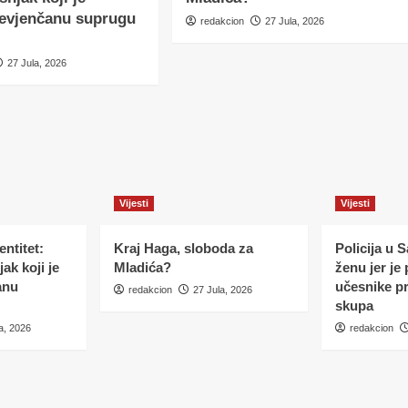
nevjenčanu suprugu
redakcion
27 Jula, 2026
27 Jula, 2026
Vijesti
Vijesti
ntitet:
Kraj Haga, sloboda za
Policija u 
ak koji je
Mladića?
ženu jer je
anu
učesnike p
redakcion
27 Jula, 2026
skupa
a, 2026
redakcion