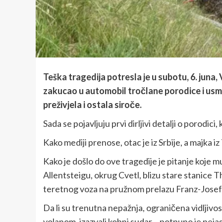
Teška tragedija potresla je u subotu, 6. juna, 
zakucao u automobil tročlane porodice i usm
preživjela i ostala siroče.
Sada se pojavljuju prvi dirljivi detalji o porodici,
Kako mediji prenose, otac je iz Srbije, a majka i
Kako je došlo do ove tragedije je pitanje koje mu
Allentsteigu, okrug Cvetl, blizu stare stanice 
teretnog voza na pružnom prelazu Franz-Josefs
Da li su trenutna nepažnja, ograničena vidljivost
volanom, izazvali kobni sudar – potpuno je nejas