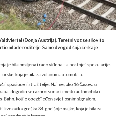
Valdviertel (Donja Austrija). Teretni voz se silovito
rtio mlade roditelje. Samo dvogodišnja ćerka je
 koja je bila omiljena i rado viđena – a postoje i spekulacije.
z Turske, koja je bila za volanom automobila.
či i spasioce i istražitelje. Naime, oko 16 časova u
Thaua, dogodio se razorni sudar između automobila i
-Bahn, koji je obezbijeđen svjetlosnim signalom.
 ili vozačka greška 34-godišnje majke, koja je bila za
no i predmet je istrage.