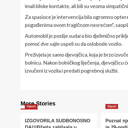
imali bliske kontakte, ali bili su veoma simpatični
Za spasioce je intervencija bila ogromno opter
pogođenima ovom tragičnom nesrećom“, saopšti
Automobil je poslije sudara bio djelimično priklj
pomoć dve sajle uspeli su da oslobode vozilo.
Preživjela je samo djevojčica, koja je brzo izvu
bolnicu. Nakon bolničkog liječenja, djevojčicu ć
izvučeni iz vozila i predati pogrebnoj službi.
More Stories
Vijesti
Vijesti
IZGOVORILA SUDBONOSNO
Poznat nj
DA!!!Đžejla zablisala u
je 29-godi