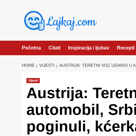
Skip
to
content
Početna
Citati
Inspiracija i ljubav
Recepti
HOME
VIJESTI
AUSTRIJA: TERETNI VOZ UDARIO U 
Vijesti
Austrija: Teret
automobil, Srb
poginuli, kćerk