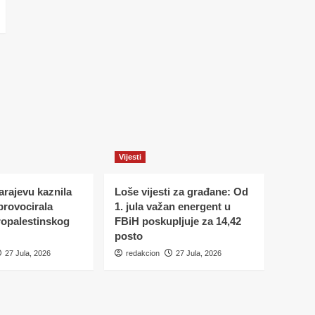
Vijesti
Sarajevu kaznila
Loše vijesti za građane: Od
 provocirala
1. jula važan energent u
ropalestinskog
FBiH poskupljuje za 14,42
posto
27 Jula, 2026
redakcion
27 Jula, 2026