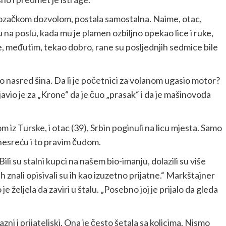
sa vozačkom dozvolom, postala samostalna. Naime, otac,
 na poslu, kada mu je plamen ozbiljno opekao lice i ruke,
e, međutim, tekao dobro, rane su posljednjih sedmice bile
o nasred šina. Da li je početnici za volanom ugasio motor?
javio je za „Krone“ da je čuo „prasak“ i da je mašinovođa
om iz Turske, i otac (39), Srbin poginuli na licu mjesta. Samo
 nesreću i to pravim čudom.
i su stalni kupci na našem bio-imanju, dolazili su više
 ih znali opisivali su ih kao izuzetno prijatne.“ Markštajner
 je željela da zaviri u štalu. „Posebno joj je prijalo da gleda
bazni i prijateljski. Ona je često šetala sa kolicima. Nismo