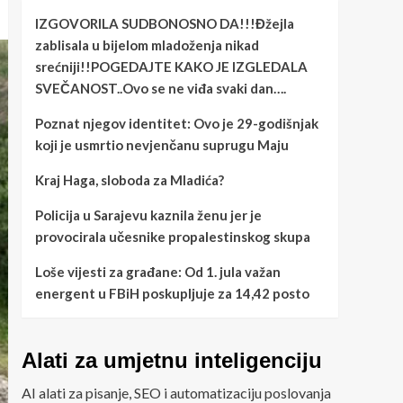
IZGOVORILA SUDBONOSNO DA!!!Đžejla
zablisala u bijelom mladoženja nikad
srećniji!!POGEDAJTE KAKO JE IZGLEDALA
SVEČANOST..Ovo se ne viđa svaki dan….
Poznat njegov identitet: Ovo je 29-godišnjak
koji je usmrtio nevjenčanu suprugu Maju
Kraj Haga, sloboda za Mladića?
Policija u Sarajevu kaznila ženu jer je
provocirala učesnike propalestinskog skupa
Loše vijesti za građane: Od 1. jula važan
energent u FBiH poskupljuje za 14,42 posto
Alati za umjetnu inteligenciju
AI alati za pisanje, SEO i automatizaciju poslovanja