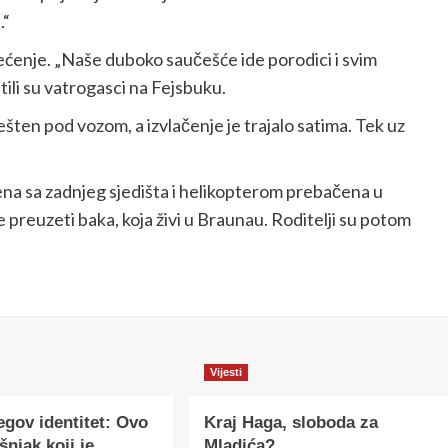
.“
ećenje. „Naše duboko saučešće ide porodici i svim
li su vatrogasci na Fejsbuku.
ešten pod vozom, a izvlačenje je trajalo satima. Tek uz
čena sa zadnjeg sjedišta i helikopterom prebačena u
e preuzeti baka, koja živi u Braunau. Roditelji su potom
Vijesti
egov identitet: Ovo
Kraj Haga, sloboda za
šnjak koji je
Mladića?