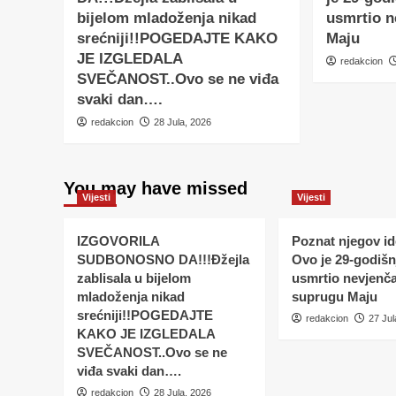
bijelom mladoženja nikad
usmrtio 
srećniji!!POGEDAJTE KAKO
Maju
JE IZGLEDALA
redakcion
SVEČANOST..Ovo se ne viđa
svaki dan….
redakcion
28 Jula, 2026
You may have missed
Vijesti
Vijesti
IZGOVORILA
Poznat njegov ide
SUDBONOSNO DA!!!Đžejla
Ovo je 29-godišnj
zablisala u bijelom
usmrtio nevjenč
mladoženja nikad
suprugu Maju
srećniji!!POGEDAJTE
redakcion
27 Jul
KAKO JE IZGLEDALA
SVEČANOST..Ovo se ne
viđa svaki dan….
redakcion
28 Jula, 2026