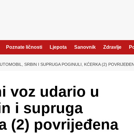
Poznate ličnosti
Ljepota
Sanovnik
Zdravlje
Po
AUTOMOBIL, SRBIN I SUPRUGA POGINULI, KĆERKA (2) POVRIJEĐE
ni voz udario u
in i supruga
a (2) povrijeđena