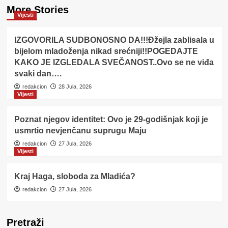
More Stories
Vijesti
IZGOVORILA SUDBONOSNO DA!!!Đžejla zablisala u
bijelom mladoženja nikad srećniji!!POGEDAJTE
KAKO JE IZGLEDALA SVEČANOST..Ovo se ne viđa
svaki dan….
redakcion
28 Jula, 2026
Vijesti
Poznat njegov identitet: Ovo je 29-godišnjak koji je
usmrtio nevjenčanu suprugu Maju
redakcion
27 Jula, 2026
Vijesti
Kraj Haga, sloboda za Mladića?
redakcion
27 Jula, 2026
Pretraži