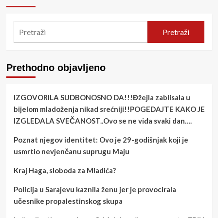
Pretraži
Prethodno objavljeno
IZGOVORILA SUDBONOSNO DA!!!Đžejla zablisala u
bijelom mladoženja nikad srećniji!!POGEDAJTE KAKO JE
IZGLEDALA SVEČANOST..Ovo se ne viđa svaki dan….
Poznat njegov identitet: Ovo je 29-godišnjak koji je
usmrtio nevjenčanu suprugu Maju
Kraj Haga, sloboda za Mladića?
Policija u Sarajevu kaznila ženu jer je provocirala
učesnike propalestinskog skupa