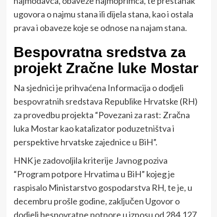
najmodavca, obaveze najmoprimca, te prestanak
ugovora o najmu stana ili dijela stana, kao i ostala
prava i obaveze koje se odnose na najam stana.
Bespovratna sredstva za
projekt Zračne luke Mostar
Na sjednici je prihvaćena Informacija o dodjeli
bespovratnih sredstava Republike Hrvatske (RH)
za provedbu projekta “Povezani za rast: Zračna
luka Mostar kao katalizator poduzetništva i
perspektive hrvatske zajednice u BiH”.
HNK je zadovoljila kriterije Javnog poziva
“Program potpore Hrvatima u BiH” kojeg je
raspisalo Ministarstvo gospodarstva RH, te je, u
decembru prošle godine, zaključen Ugovor o
dodjeli bespovratne potpore u iznosu od 284.127