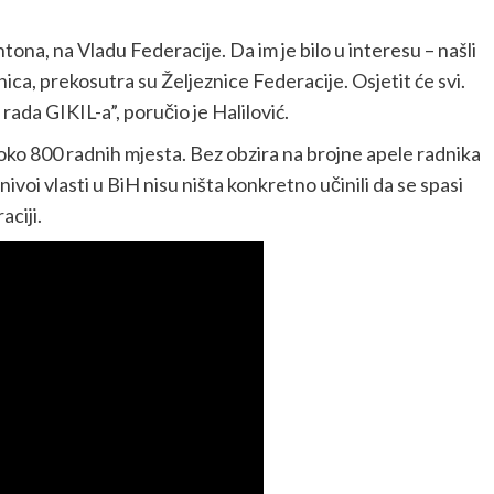
ona, na Vladu Federacije. Da im je bilo u interesu – našli
nica, prekosutra su Željeznice Federacije. Osjetit će svi.
ada GIKIL-a”, poručio je Halilović.
ko 800 radnih mjesta. Bez obzira na brojne apele radnika
nivoi vlasti u BiH nisu ništa konkretno učinili da se spasi
aciji.