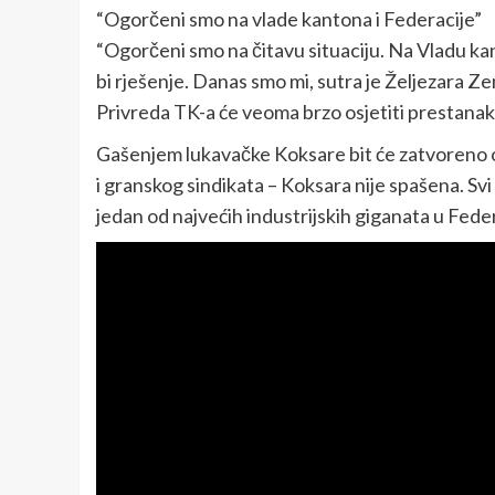
“Ogorčeni smo na vlade kantona i Federacije”
“Ogorčeni smo na čitavu situaciju. Na Vladu kant
bi rješenje. Danas smo mi, sutra je Željezara Ze
Privreda TK-a će veoma brzo osjetiti prestanak r
Gašenjem lukavačke Koksare bit će zatvoreno o
i granskog sindikata – Koksara nije spašena. Svi 
jedan od najvećih industrijskih giganata u Feder