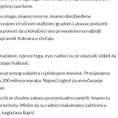
pješno završene.
nu snagu, imamo resurse, imamo obezbjeđene
sa svojom stručnom službom i gradom Lukavac poduzeli
ma pomoći da u konačnici ovo provedemo na najbolji
 upravnik Koksara u stečaju.
ažalost, svjesni toga, evo, radnici su se odazvali, vidjeli da
odaje Halilović.
kao pravnog subjekta i cjelokupne imovine. Procijenjena
o 200 miliona maraka. Najveći izgled za unovčavanje
ke.
oci bi se shodno zakonu procentualno namirili. Imamo tu
prioritetu. Mislim da su radnici maksimalno zaštićeni u
 naglašava Bajrić.