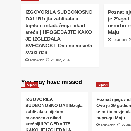
IZGOVORILA SUDBONOSNO
Poznat nj
DA!!!Đžejla zablisala u
je 29-godi
bijelom mladoženja nikad
usmrtio 
srećniji!!POGEDAJTE KAKO
Maju
JE IZGLEDALA
redakcion
SVEČANOST..Ovo se ne viđa
svaki dan….
redakcion
28 Jula, 2026
You may have missed
Vijesti
Vijesti
IZGOVORILA
Poznat njegov ide
SUDBONOSNO DA!!!Đžejla
Ovo je 29-godišnj
zablisala u bijelom
usmrtio nevjenč
mladoženja nikad
suprugu Maju
srećniji!!POGEDAJTE
redakcion
27 Jul
KAKO JE IZGLEDALA