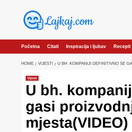
Skip
to
content
Početna
Citati
Inspiracija i ljubav
Recepti
HOME
VIJESTI
U BH. KOMPANIJI DEFINITIVNO SE G
Vijesti
U bh. kompaniji
gasi proizvodnj
mjesta(VIDEO)