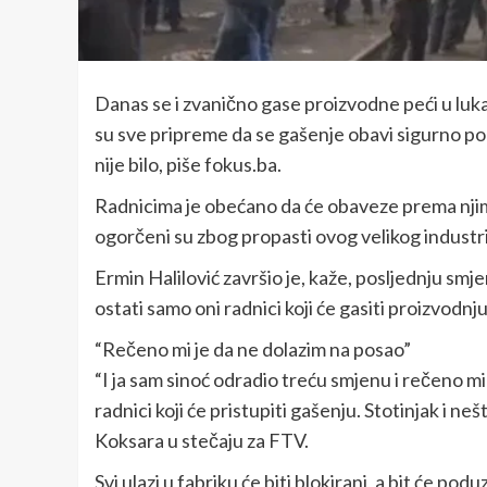
Danas se i zvanično gase proizvodne peći u luka
su sve pripreme da se gašenje obavi sigurno po
nije bilo, piše fokus.ba.
Radnicima je obećano da će obaveze prema njima b
ogorčeni su zbog propasti ovog velikog industr
Ermin Halilović završio je, kaže, posljednju smje
ostati samo oni radnici koji će gasiti proizvodnju
“Rečeno mi je da ne dolazim na posao”
“I ja sam sinoć odradio treću smjenu i rečeno mi
radnici koji će pristupiti gašenju. Stotinjak i ne
Koksara u stečaju za FTV.
Svi ulazi u fabriku će biti blokirani, a bit će p