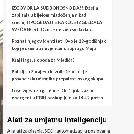
IZGOVORILA SUDBONOSNO DA!!!Đžejla
zablisala u bijelom mladoženja nikad
srećniji!!POGEDAJTE KAKO JE IZGLEDALA
SVEČANOST..Ovo se ne viđa svaki dan….
Poznat njegov identitet: Ovo je 29-godišnjak
koji je usmrtio nevjenčanu suprugu Maju
Kraj Haga, sloboda za Mladića?
Policija u Sarajevu kaznila ženu jer je
provocirala učesnike propalestinskog skupa
Loše vijesti za građane: Od 1. jula važan
energent u FBiH poskupljuje za 14,42 posto
Alati za umjetnu inteligenciju
AI alati za pisanje, SEO i automatizaciju poslovanja