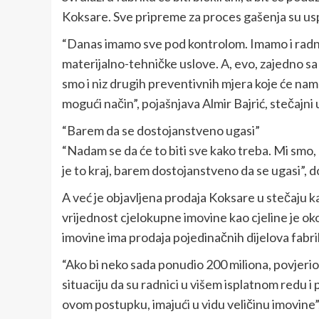
Koksare. Sve pripreme za proces gašenja su us
“Danas imamo sve pod kontrolom. Imamo i rad
materijalno-tehničke uslove. A, evo, zajedno 
smo i niz drugih preventivnih mjera koje će na
mogući način”, pojašnjava Almir Bajrić, stečajni
“Barem da se dostojanstveno ugasi”
“Nadam se da će to biti sve kako treba. Mi smo, n
je to kraj, barem dostojanstveno da se ugasi”, d
A već je objavljena prodaja Koksare u stečaju 
vrijednost cjelokupne imovine kao cjeline je ok
imovine ima prodaja pojedinačnih dijelova fabri
“Ako bi neko sada ponudio 200 miliona, povjeri
situaciju da su radnici u višem isplatnom redu i 
ovom postupku, imajući u vidu veličinu imovine”,