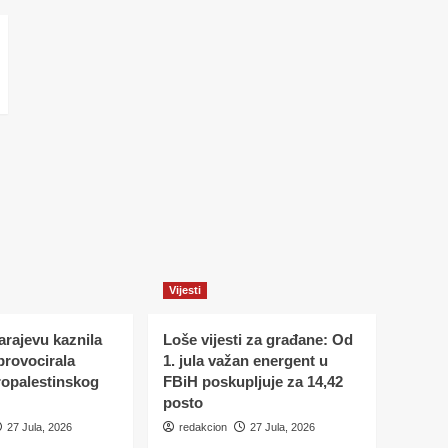
Vijesti
Sarajevu kaznila
Loše vijesti za građane: Od
 provocirala
1. jula važan energent u
ropalestinskog
FBiH poskupljuje za 14,42
posto
27 Jula, 2026
redakcion
27 Jula, 2026