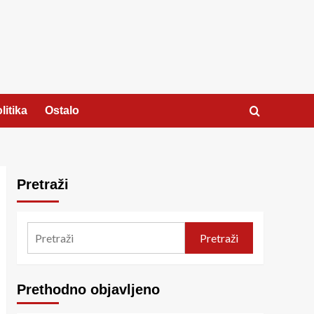
litika
Ostalo
Pretraži
Pretraži
Prethodno objavljeno