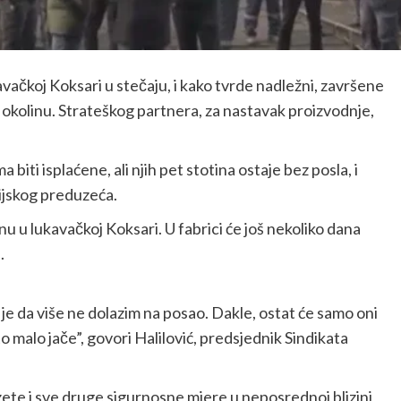
vačkoj Koksari u stečaju, i kako tvrde nadležni, završene
 okolinu. Strateškog partnera, za nastavak proizvodnje,
iti isplaćene, ali njih pet stotina ostaje bez posla, i
ijskog preduzeća.
nu u lukavačkoj Koksari. U fabrici će još nekoliko dana
.
 je da više ne dolazim na posao. Dakle, ostat će samo oni
što malo jače”, govori Halilović, predsjednik Sindikata
oduzete i sve druge sigurnosne mjere u neposrednoj blizini