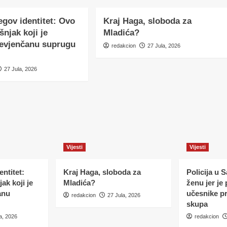
egov identitet: Ovo
Kraj Haga, sloboda za
šnjak koji je
Mladića?
nevjenčanu suprugu
redakcion
27 Jula, 2026
27 Jula, 2026
Vijesti
Vijesti
ntitet:
Kraj Haga, sloboda za
Policija u 
ak koji je
Mladića?
ženu jer je
anu
učesnike p
redakcion
27 Jula, 2026
skupa
a, 2026
redakcion