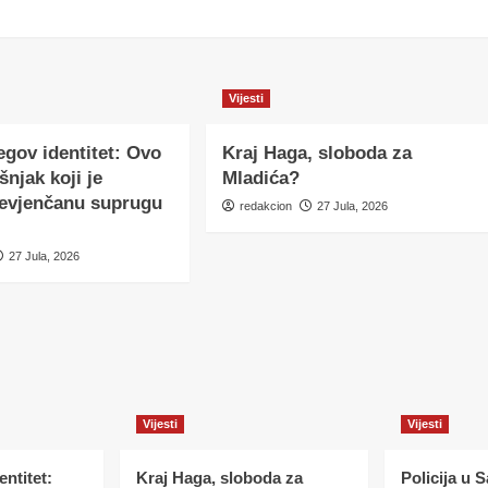
Vijesti
egov identitet: Ovo
Kraj Haga, sloboda za
šnjak koji je
Mladića?
nevjenčanu suprugu
redakcion
27 Jula, 2026
27 Jula, 2026
Vijesti
Vijesti
ntitet:
Kraj Haga, sloboda za
Policija u 