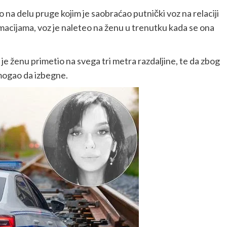
 na delu pruge kojim je saobraćao putnički voz na relaciji
acijama, voz je naleteo na ženu u trenutku kada se ona
 je ženu primetio na svega tri metra razdaljine, te da zbog
 mogao da izbegne.