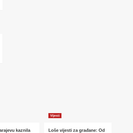
Vijesti
Sarajevu kaznila
Loše vijesti za građane: Od