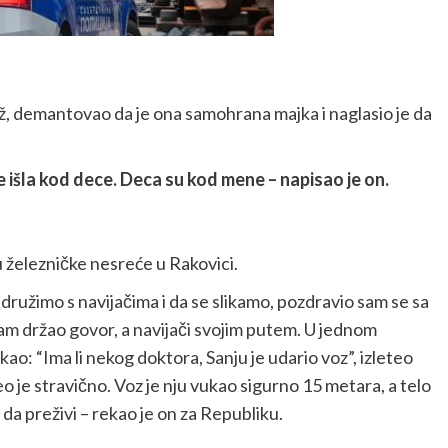
muž, demantovao da je ona samohrana majka i naglasio je da
e išla kod dece. Deca su kod mene – napisao je on.
 železničke nesreće u Rakovici.
družimo s navijačima i da se slikamo, pozdravio sam se sa
 sam držao govor, a navijači svojim putem. U jednom
ao: “Ima li nekog doktora, Sanju je udario voz”, izleteo
o je stravično. Voz je nju vukao sigurno 15 metara, a telo
 da preživi – rekao je on za Republiku.