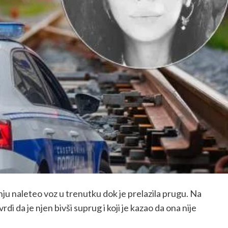
 nju naleteo voz u trenutku dok je prelazila prugu. Na
i da je njen bivši suprug i koji je kazao da ona nije