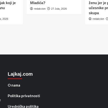
ak koji je
Mladića?
ženu jer je
anu
učesnike p
redakcion
27 Jula, 2026
skupa
a, 2026
redakcion
Lajkaj.com
O nama
Politika privatnosti
e
Urednička politika