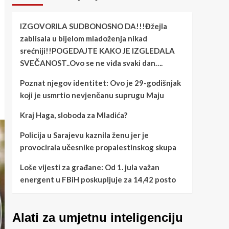
IZGOVORILA SUDBONOSNO DA!!!Đžejla
zablisala u bijelom mladoženja nikad
srećniji!!POGEDAJTE KAKO JE IZGLEDALA
SVEČANOST..Ovo se ne viđa svaki dan….
Poznat njegov identitet: Ovo je 29-godišnjak
koji je usmrtio nevjenčanu suprugu Maju
Kraj Haga, sloboda za Mladića?
Policija u Sarajevu kaznila ženu jer je
provocirala učesnike propalestinskog skupa
Loše vijesti za građane: Od 1. jula važan
energent u FBiH poskupljuje za 14,42 posto
Alati za umjetnu inteligenciju