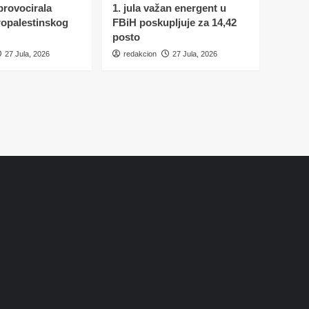
 provocirala
1. jula važan energent u
ropalestinskog
FBiH poskupljuje za 14,42
posto
27 Jula, 2026
redakcion
27 Jula, 2026