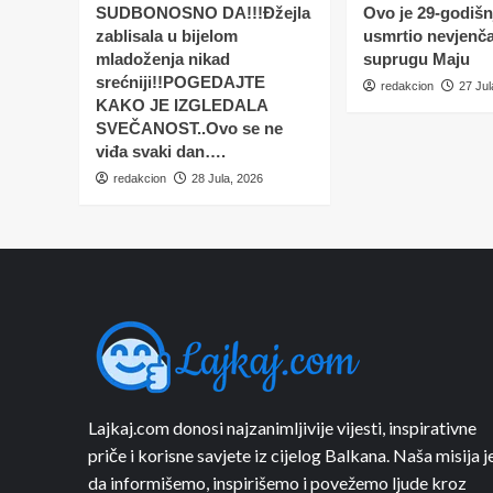
SUDBONOSNO DA!!!Đžejla
Ovo je 29-godišnj
zablisala u bijelom
usmrtio nevjenč
mladoženja nikad
suprugu Maju
srećniji!!POGEDAJTE
redakcion
27 Jul
KAKO JE IZGLEDALA
SVEČANOST..Ovo se ne
viđa svaki dan….
redakcion
28 Jula, 2026
Lajkaj.com donosi najzanimljivije vijesti, inspirativne
priče i korisne savjete iz cijelog Balkana. Naša misija j
da informišemo, inspirišemo i povežemo ljude kroz