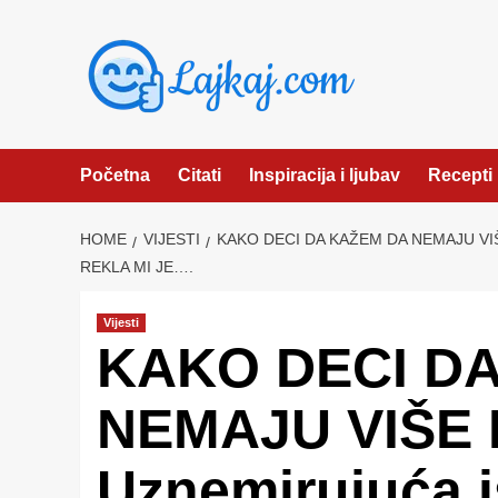
Skip
to
content
Početna
Citati
Inspiracija i ljubav
Recepti
HOME
VIJESTI
KAKO DECI DA KAŽEM DA NEMAJU VI
REKLA MI JE….
Vijesti
KAKO DECI D
NEMAJU VIŠE
Uznemirujuća i