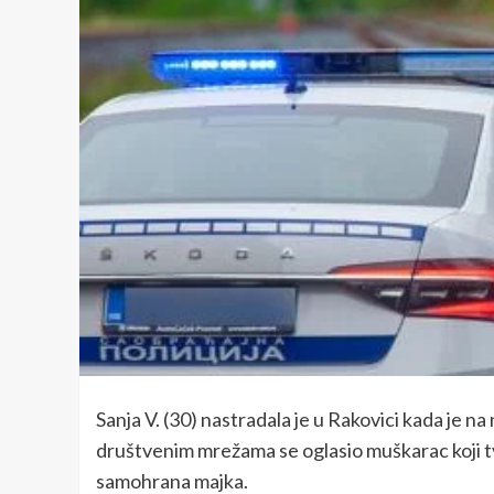
Sanja V. (30) nastradala je u Rakovici kada je na
društvenim mrežama se oglasio muškarac koji tvrd
samohrana majka.