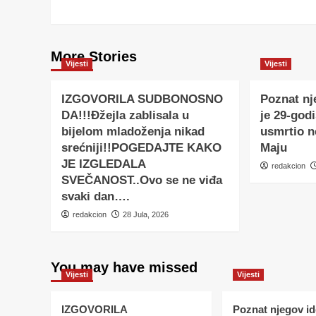
More Stories
Vijesti
Vijesti
IZGOVORILA SUDBONOSNO
Poznat nj
DA!!!Đžejla zablisala u
je 29-godi
bijelom mladoženja nikad
usmrtio 
srećniji!!POGEDAJTE KAKO
Maju
JE IZGLEDALA
redakcion
SVEČANOST..Ovo se ne viđa
svaki dan….
redakcion
28 Jula, 2026
You may have missed
Vijesti
Vijesti
IZGOVORILA
Poznat njegov ide