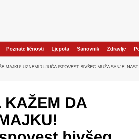
Poznate ličnosti
Ljepota
Sanovnik
Zdravlje
Po
ŠE MAJKU! UZNEMIRUJUĆA ISPOVEST BIVŠEG MUŽA SANJE, NASTR
A KAŽEM DA
 MAJKU!
spovest bivšeg