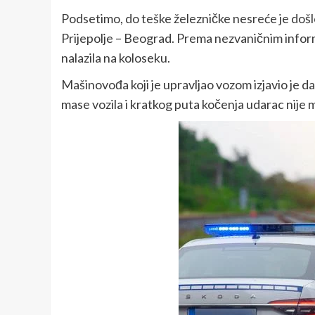
Podsetimo, do teške železničke nesreće je došlo
Prijepolje – Beograd. Prema nezvaničnim inform
nalazila na koloseku.
Mašinovođa koji je upravljao vozom izjavio je da
mase vozila i kratkog puta kočenja udarac nije