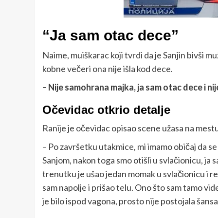
“Ja sam otac dece”
Naime, muiškarac koji tvrdi da je Sanjin bivši 
kobne večeri ona nije išla kod dece.
– Nije samohrana majka, ja sam otac dece i nij
Očevidac otkrio detalje
Ranije je očevidac opisao scene užasa na mestu
– Po završetku utakmice, mi imamo običaj da se 
Sanjom, nakon toga smo otišli u svlačionicu, ja
trenutku je ušao jedan momak u svlačionicu i rek
sam napolje i prišao telu. Ono što sam tamo vide
je bilo ispod vagona, prosto nije postojala šansa