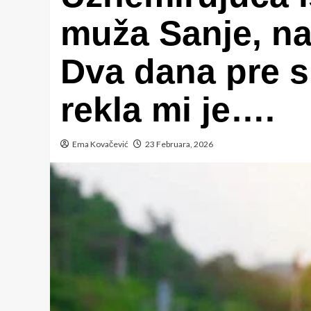
muža Sanje, na
Dva dana pre s
rekla mi je….
Ema Kovačević
23 Februara, 2026