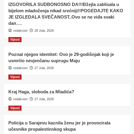
IZGOVORILA SUDBONOSNO DA!!!Đžejla zablisala u
bijelom mladoženja nikad srećniji!!POGEDAJTE KAKO
JE IZGLEDALA SVEČANOST..Ovo se ne viđa svaki
dan….
redakcion
28 Jula, 2026
Vijesti
Poznat njegov identitet: Ovo je 29-godišnjak koji je
usmrtio nevjenčanu suprugu Maju
redakcion
27 Jula, 2026
Vijesti
Kraj Haga, sloboda za Mladića?
redakcion
27 Jula, 2026
Vijesti
Policija u Sarajevu kaznila ženu jer je provocirala
učesnike propalestinskog skupa