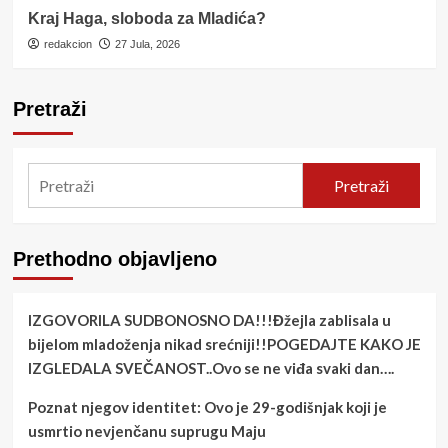
Kraj Haga, sloboda za Mladića?
redakcion
27 Jula, 2026
Pretraži
Pretraži
Prethodno objavljeno
IZGOVORILA SUDBONOSNO DA!!!Đžejla zablisala u
bijelom mladoženja nikad srećniji!!POGEDAJTE KAKO JE
IZGLEDALA SVEČANOST..Ovo se ne viđa svaki dan….
Poznat njegov identitet: Ovo je 29-godišnjak koji je
usmrtio nevjenčanu suprugu Maju