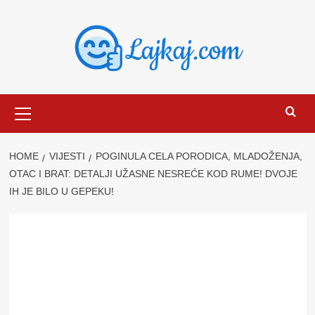
Skip
to
content
Primary
Menu
HOME
VIJESTI
POGINULA CELA PORODICA, MLADOŽENJA,
OTAC I BRAT: DETALJI UŽASNE NESREĆE KOD RUME! DVOJE
IH JE BILO U GEPEKU!