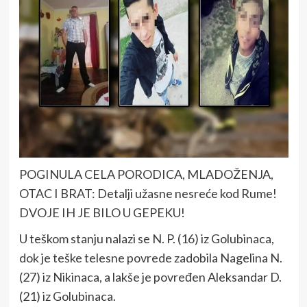
POGINULA CELA PORODICA, MLADOŽENJA,
OTAC I BRAT: Detalji užasne nesreće kod Rume!
DVOJE IH JE BILO U GEPEKU!
U teškom stanju nalazi se N. P. (16) iz Golubinaca,
dok je teške telesne povrede zadobila Nagelina N.
(27) iz Nikinaca, a lakše je povređen Aleksandar D.
(21) iz Golubinaca.