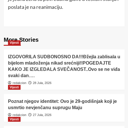
poslata je na reanimaciju.
More Stories
Vijesti
IZGOVORILA SUDBONOSNO DA!!!Đžejla zablisala u
bijelom mladoženja nikad srećniji!!POGEDAJTE
KAKO JE IZGLEDALA SVEČANOST..Ovo se ne viđa
svaki dan….
redakcion
28 Jula, 2026
Vijesti
Poznat njegov identitet: Ovo je 29-godišnjak koji je
usmrtio nevjenčanu suprugu Maju
redakcion
27 Jula, 2026
Vijesti