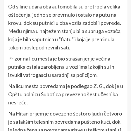
Od siline udara oba automobila su pretrpela velika
oštećenja, jedno se prevrnulo i ostalo na putu na
krovu, dok su putnici u oba vozila zadobili povrede.
Među njima u najtežem stanju bila supruga vozača,
koja je bila saputnica u “fiatu” i koja je preminula
tokom poslepodnevnih sati.
Prizor na licu mesta je bio strašan jer je većina
putnika ostala zarobljena u vozilima iz kojih su ih
izvukli vatrogasci u saradnji sa policijom.
Na licu mesta povredama je podlegao Z. G., dok je u
Opštu bolnicu Subotica prevezeno šest učesnika
nesreće.
Na Hitan prijem je dovezeno šestoro ljudi i četvoro
je sa lakšim telesnim povredama pušteno kući, dok
je jedna žena sa povredama glave u teškom stanju i