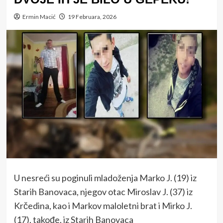
Ermin Macić
19 Februara, 2026
U nesreći su poginuli mladoženja Marko J. (19) iz
Starih Banovaca, njegov otac Miroslav J. (37) iz
Krčedina, kao i Markov maloletni brat i Mirko J.
(17), takođe, iz Starih Banovaca