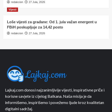
redakcion
27 Jula, 2026
Vijesti
Loše vijesti za građane: Od 1. jula važan energent u
FBiH poskupljuje za 14,42 posto
redakcion
27 Jula, 2026
Lajkaj.com donosi najzanimljivije vijesti, inspirativne priče i
korisne savjete iz cijelog Balkana. Naša misija je da
informišemo, inspirišemo i povežemo ljude kroz kvalitetan
digitalni sadržaj.