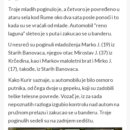
Troje mladih poginulo je, a četvoro je povređeno u
ataru sela kod Rume oko dva sata posle ponoći i to
kada su se vraćali od mlade. Automobil “reno
laguna” sleteo je s puta i zakucao se u banderu.
U nesreći su poginuli mladoženja Marko J. (19) iz
Starih Banovaca, njegov otac Miroslav J. (37) iz
Krčedina, kao i Markov maloletni brat i Mirko J.
(17), takođe, iz Starih Banovaca.
Kako Kurir saznaje, u automobilu je bilo osmoro
putnika, od čega dvoje u gepeku, koji su zadobili
teške telesne povrede. Vozač je, iz za sada
nepoznatih razloga izgubio kontrolu nad autom na
pružnom prelazu i zakucao se u banderu. Troje
poginulih sedeli su na zadnjem sedištu.