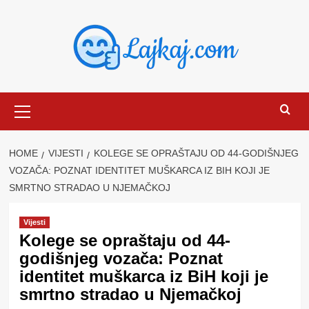
Skip
to
content
Primary
Menu
HOME
VIJESTI
KOLEGE SE OPRAŠTAJU OD 44-GODIŠNJEG
VOZAČA: POZNAT IDENTITET MUŠKARCA IZ BIH KOJI JE
SMRTNO STRADAO U NJEMAČKOJ
Vijesti
Kolege se opraštaju od 44-
godišnjeg vozača: Poznat
identitet muškarca iz BiH koji je
smrtno stradao u Njemačkoj