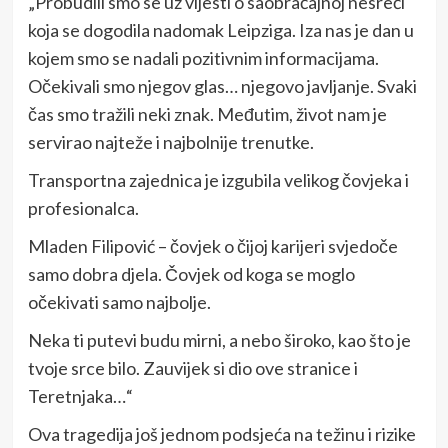
„Probudili smo se uz vijesti o saobraćajnoj nesreći
koja se dogodila nadomak Leipziga. Iza nas je dan u
kojem smo se nadali pozitivnim informacijama.
Očekivali smo njegov glas… njegovo javljanje. Svaki
čas smo tražili neki znak. Međutim, život nam je
servirao najteže i najbolnije trenutke.
Transportna zajednica je izgubila velikog čovjeka i
profesionalca.
Mladen Filipović – čovjek o čijoj karijeri svjedoče
samo dobra djela. Čovjek od koga se moglo
očekivati samo najbolje.
Neka ti putevi budu mirni, a nebo široko, kao što je
tvoje srce bilo. Zauvijek si dio ove stranice i
Teretnjaka…“
Ova tragedija još jednom podsjeća na težinu i rizike