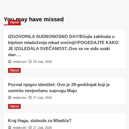
You may have missed
Vijesti
IZGOVORILA SUDBONOSNO DA!!!Đžejla zablisala u
bijelom mladoženja nikad srećniji!!POGEDAJTE KAKO
JE IZGLEDALA SVEČANOST..Ovo se ne viđa svaki
dan….
redakcion
28 Jula, 2026
Vijesti
Poznat njegov identitet: Ovo je 29-godišnjak koji je
usmrtio nevjenčanu suprugu Maju
redakcion
27 Jula, 2026
Vijesti
Kraj Haga, sloboda za Mladića?
redakcion
27 Jula, 2026