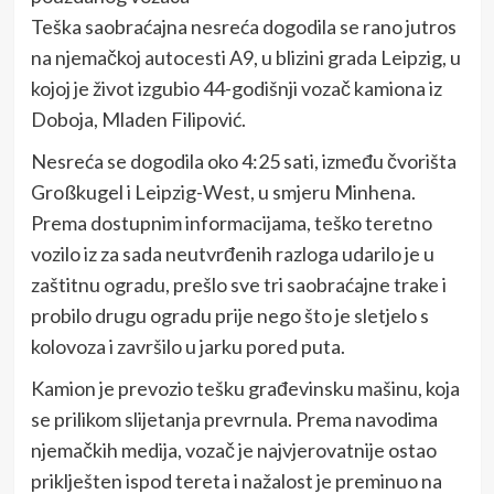
Teška saobraćajna nesreća dogodila se rano jutros
na njemačkoj autocesti A9, u blizini grada Leipzig, u
kojoj je život izgubio 44-godišnji vozač kamiona iz
Doboja, Mladen Filipović.
Nesreća se dogodila oko 4:25 sati, između čvorišta
Großkugel i Leipzig-West, u smjeru Minhena.
Prema dostupnim informacijama, teško teretno
vozilo iz za sada neutvrđenih razloga udarilo je u
zaštitnu ogradu, prešlo sve tri saobraćajne trake i
probilo drugu ogradu prije nego što je sletjelo s
kolovoza i završilo u jarku pored puta.
Kamion je prevozio tešku građevinsku mašinu, koja
se prilikom slijetanja prevrnula. Prema navodima
njemačkih medija, vozač je najvjerovatnije ostao
priklješten ispod tereta i nažalost je preminuo na