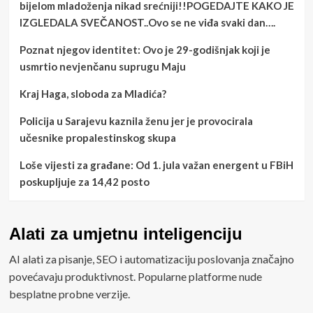
bijelom mladoženja nikad srećniji!!POGEDAJTE KAKO JE
IZGLEDALA SVEČANOST..Ovo se ne viđa svaki dan….
Poznat njegov identitet: Ovo je 29-godišnjak koji je
usmrtio nevjenčanu suprugu Maju
Kraj Haga, sloboda za Mladića?
Policija u Sarajevu kaznila ženu jer je provocirala
učesnike propalestinskog skupa
Loše vijesti za građane: Od 1. jula važan energent u FBiH
poskupljuje za 14,42 posto
Alati za umjetnu inteligenciju
AI alati za pisanje, SEO i automatizaciju poslovanja značajno
povećavaju produktivnost. Popularne platforme nude
besplatne probne verzije.