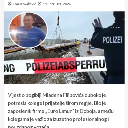
Ema Kovačević
19 Februara, 2026
Vijest o pogibiji Mladena Filipovića duboko je
potresla kolege i prijatelje širom regije. Bio je
zaposlenik firme „Euro Limun“ iz Doboja, a među
kolegama je važio za izuzetno profesionalnog i
pouzdanog vozača