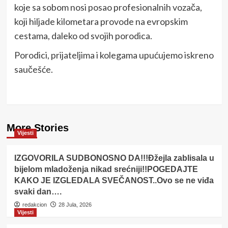
koje sa sobom nosi posao profesionalnih vozača,
koji hiljade kilometara provode na evropskim
cestama, daleko od svojih porodica.
Porodici, prijateljima i kolegama upućujemo iskreno
saučešće.
More Stories
Vijesti
IZGOVORILA SUDBONOSNO DA!!!Đžejla zablisala u
bijelom mladoženja nikad srećniji!!POGEDAJTE
KAKO JE IZGLEDALA SVEČANOST..Ovo se ne viđa
svaki dan….
redakcion
28 Jula, 2026
Vijesti