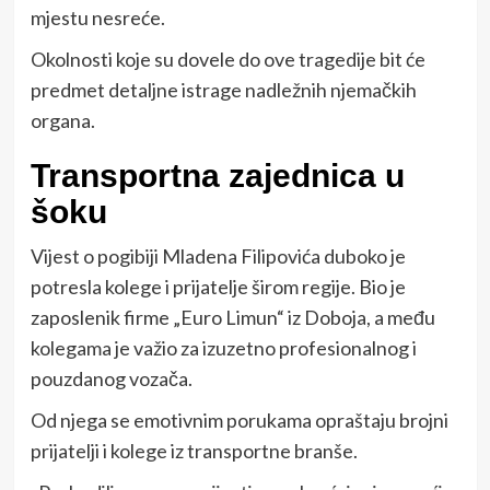
mjestu nesreće.
Okolnosti koje su dovele do ove tragedije bit će
predmet detaljne istrage nadležnih njemačkih
organa.
Transportna zajednica u
šoku
Vijest o pogibiji Mladena Filipovića duboko je
potresla kolege i prijatelje širom regije. Bio je
zaposlenik firme „Euro Limun“ iz Doboja, a među
kolegama je važio za izuzetno profesionalnog i
pouzdanog vozača.
Od njega se emotivnim porukama opraštaju brojni
prijatelji i kolege iz transportne branše.