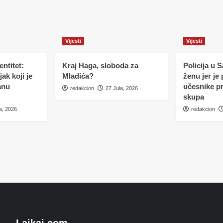
Vijesti
Vijesti
ntitet:
Kraj Haga, sloboda za
Policija u 
ak koji je
Mladića?
ženu jer je
anu
učesnike p
redakcion
27 Jula, 2026
skupa
a, 2026
redakcion
Lajkaj.com