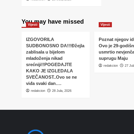
You may have missed
Vijesti
Vijesti
IZGOVORILA
Poznat njegov ide
SUDBONOSNO DA!!!Đžejla
Ovo je 29-godišnj
zablisala u bijelom
usmrtio nevjenč
mladoženja nikad
suprugu Maju
srećniji!!POGEDAJTE
redakcion
27 Jul
KAKO JE IZGLEDALA
SVEČANOST..Ovo se ne
viđa svaki dan….
redakcion
28 Jula, 2026