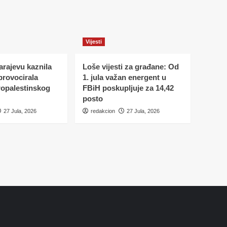
Vijesti
Sarajevu kaznila
Loše vijesti za građane: Od
 provocirala
1. jula važan energent u
ropalestinskog
FBiH poskupljuje za 14,42
posto
27 Jula, 2026
redakcion
27 Jula, 2026