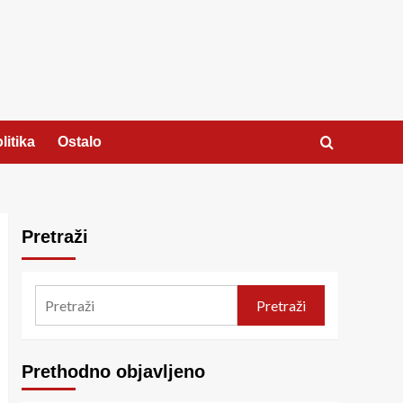
litika
Ostalo
Pretraži
Pretraži
Prethodno objavljeno