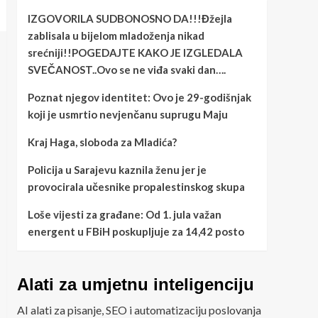
IZGOVORILA SUDBONOSNO DA!!!Đžejla
zablisala u bijelom mladoženja nikad
srećniji!!POGEDAJTE KAKO JE IZGLEDALA
SVEČANOST..Ovo se ne viđa svaki dan….
Poznat njegov identitet: Ovo je 29-godišnjak
koji je usmrtio nevjenčanu suprugu Maju
Kraj Haga, sloboda za Mladića?
Policija u Sarajevu kaznila ženu jer je
provocirala učesnike propalestinskog skupa
Loše vijesti za građane: Od 1. jula važan
energent u FBiH poskupljuje za 14,42 posto
Alati za umjetnu inteligenciju
AI alati za pisanje, SEO i automatizaciju poslovanja