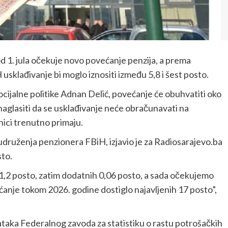
 1. jula očekuje novo povećanje penzija, a prema
klađivanje bi moglo iznositi između 5,8 i šest posto.
 socijalne politike Adnan Delić, povećanje će obuhvatiti oko
naglasiti da se usklađivanje neće obračunavati na
nici trenutno primaju.
druženja penzionera FBiH, izjavio je za Radiosarajevo.ba
sto.
1,2 posto, zatim dodatnih 0,06 posto, a sada očekujemo
ćanje tokom 2026. godine dostiglo najavljenih 17 posto”,
taka Federalnog zavoda za statistiku o rastu potrošačkih