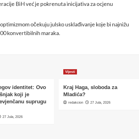
acije BiH već je pokrenuta inicijativa za ocjenu
optimizmom očekuju julsko usklađivanje koje bi najnižu
700 konvertibilnih maraka.
Vijesti
egov identitet: Ovo
Kraj Haga, sloboda za
šnjak koji je
Mladića?
nevjenčanu suprugu
redakcion
27 Jula, 2026
27 Jula, 2026