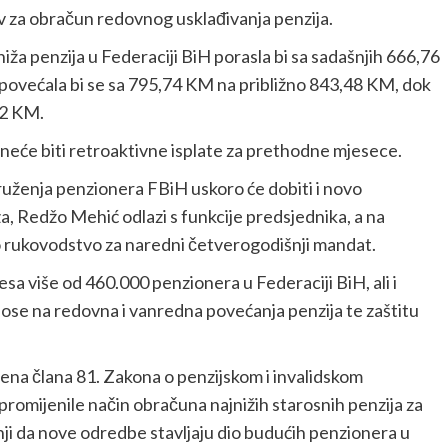
nov za obračun redovnog usklađivanja penzija.
iža penzija u Federaciji BiH porasla bi sa sadašnjih 666,76
ovećala bi se sa 795,74 KM na približno 843,48 KM, dok
82 KM.
i neće biti retroaktivne isplate za prethodne mjesece.
uženja penzionera FBiH uskoro će dobiti i novo
, Redžo Mehić odlazi s funkcije predsjednika, a na
vo rukovodstvo za naredni četverogodišnji mandat.
a više od 460.000 penzionera u Federaciji BiH, ali i
nose na redovna i vanredna povećanja penzija te zaštitu
jena člana 81. Zakona o penzijskom i invalidskom
romijenile način obračuna najnižih starosnih penzija za
nji da nove odredbe stavljaju dio budućih penzionera u