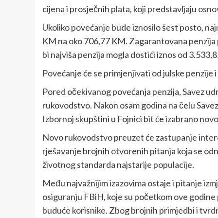
cijena i prosječnih plata, koji predstavljaju os
Ukoliko povećanje bude iznosilo šest posto, najn
KM na oko 706,77 KM. Zagarantovana penzija p
bi najviša penzija mogla dostići iznos od 3.533,
Povećanje će se primjenjivati od julske penzije 
Pored očekivanog povećanja penzija, Savez udr
rukovodstvo. Nakon osam godina na čelu Saveza
Izbornoj skupštini u Fojnici bit će izabrano no
Novo rukovodstvo preuzet će zastupanje interes
rješavanje brojnih otvorenih pitanja koja se od
životnog standarda najstarije populacije.
Među najvažnijim izazovima ostaje i pitanje izm
osiguranju FBiH, koje su početkom ove godine p
buduće korisnike. Zbog brojnih primjedbi i tvrd