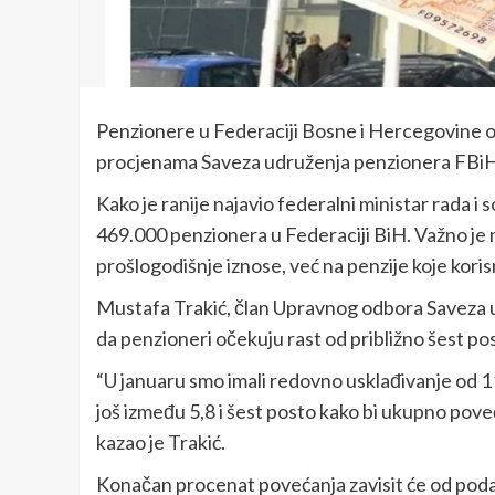
Penzionere u Federaciji Bosne i Hercegovine od
procjenama Saveza udruženja penzionera FBiH us
Kako je ranije najavio federalni ministar rada i
469.000 penzionera u Federaciji BiH. Važno je 
prošlogodišnje iznose, već na penzije koje koris
Mustafa Trakić, član Upravnog odbora Saveza u
da penzioneri očekuju rast od približno šest po
“U januaru smo imali redovno usklađivanje od 1
još između 5,8 i šest posto kako bi ukupno pove
kazao je Trakić.
Konačan procenat povećanja zavisit će od poda