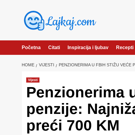
Skip
to
content
Početna
Citati
Inspiracija i ljubav
Recepti
HOME
VIJESTI
PENZIONERIMA U FBIH STIŽU VEĆE P
Vijesti
Penzionerima u
penzije: Najniž
preći 700 KM